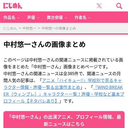
中
に
村
じ
悠
め
一
ん
の
画
作品名
声優
舞台俳優
作者名
像
ま
と
め
にじめん
>
中村悠一
> 中村悠一の画像まとめ
-
ア
ニ
メ
情
中村悠一さんの画像まとめ
報
サ
イ
ト
に
じ
このページは中村悠一さんの関連ニュースに掲載されている画
め
ん
像をまとめた「中村悠一さん」画像まとめページです。
中村悠一さんの関連ニュースは全385件で、関連ニュースの月
間人気の記事は、「
アニメ「ハイキュー!!」学校別で見るキャ
ラクター情報・声優一覧＆出演作まとめ
」、「
『WIND BREAK
ER（ウィンブレ）』キャラクター一覧！声優・学校など基本プ
ロフィール【ネタバレあり】
」です。
「中村悠一さん」の出演アニメ、プロフィール情報、最
新ニュースはこちら