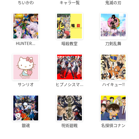
ちいかわ
キャラ一覧
鬼滅の刃
HUNTER...
暗殺教室
刀剣乱舞
サンリオ
ヒプノシスマ...
ハイキュー!!
銀魂
呪術廻戦
名探偵コナン