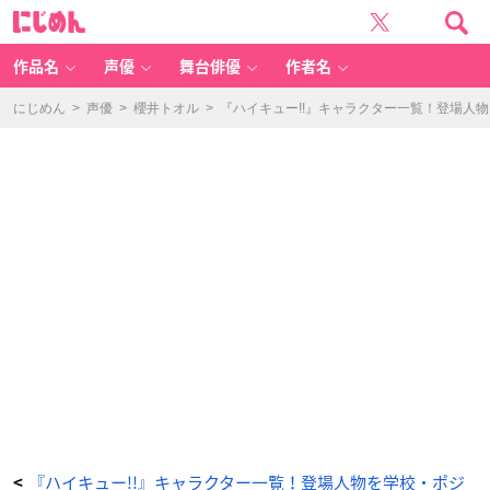
「ハ
に
イ
じ
キ
め
ュ
ん
ー!!
キ
作品名
声優
舞台俳優
作者名
ャ
ラ」
金
田
にじめん
>
声優
>
櫻井トオル
>
『ハイキュー!!』キャラクター一覧！登場人
一
勇
太
郎
-
ア
ニ
メ
情
報
サ
イ
ト
に
じ
め
ん
『ハイキュー!!』キャラクター一覧！登場人物を学校・ポジ
<