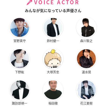
VOICE ACTOR
みんなが気になっている声優さん
宮野真守
鈴村健一
森川智之
下野紘
大塚芳忠
速水奨
諏訪部順一
稲田徹
花江夏樹