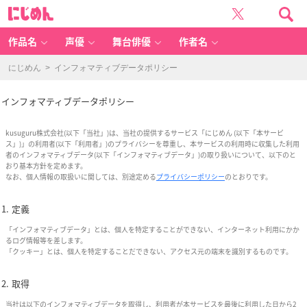
イ
に
ン
じ
フ
め
ォ
ん
マ
テ
作品名
声優
舞台俳優
作者名
ィ
ブ
デ
ー
にじめん
> インフォマティブデータポリシー
タ
ポ
リ
シ
ー
インフォマティブデータポリシー
-
女
性
向
kusuguru株式会社(以下「当社」)は、当社の提供するサービス「にじめん (以下「本サービ
け
ア
ス」)」の利用者(以下「利用者」)のプライバシーを尊重し、本サービスの利用時に収集した利用
ニ
メ
者のインフォマティブデータ(以下「インフォマティブデータ」)の取り扱いについて、以下のと
情
おり基本方針を定めます。
報
サ
なお、個人情報の取扱いに関しては、別途定める
プライバシーポリシー
のとおりです。
イ
ト
に
じ
定義
め
ん
「インフォマティブデータ」とは、個人を特定することができない、インターネット利用にかか
るログ情報等を差します。
「クッキー」とは、個人を特定することだできない、アクセス元の端末を識別するものです。
取得
当社は以下のインフォマティブデータを取得し、利用者が本サービスを最後に利用した日から2