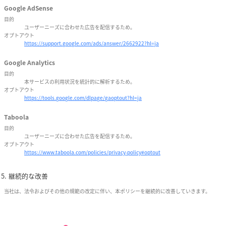
Google AdSense
目的
ユーザーニーズに合わせた広告を配信するため。
オプトアウト
https://support.google.com/ads/answer/2662922?hl=ja
Google Analytics
目的
本サービスの利用状況を統計的に解析するため。
オプトアウト
https://tools.google.com/dlpage/gaoptout?hl=ja
Taboola
目的
ユーザーニーズに合わせた広告を配信するため。
オプトアウト
https://www.taboola.com/policies/privacy-policy#optout
継続的な改善
当社は、法令およびその他の規範の改定に伴い、本ポリシーを継続的に改善していきます。