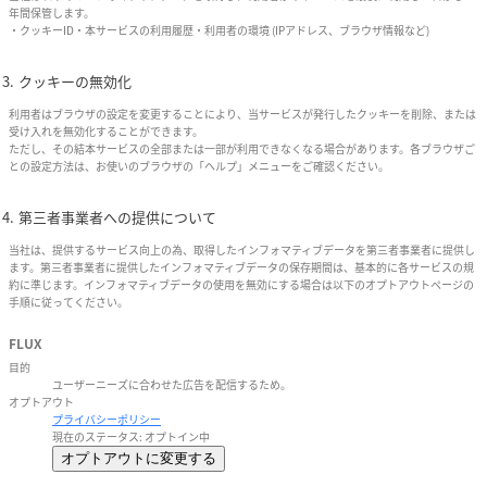
年間保管します。
・クッキーID・本サービスの利用履歴・利用者の環境 (IPアドレス、ブラウザ情報など)
クッキーの無効化
利用者はブラウザの設定を変更することにより、当サービスが発行したクッキーを削除、または
受け入れを無効化することができます。
ただし、その結本サービスの全部または一部が利用できなくなる場合があります。各ブラウザご
との設定方法は、お使いのブラウザの「ヘルプ」メニューをご確認ください。
第三者事業者への提供について
当社は、提供するサービス向上の為、取得したインフォマティブデータを第三者事業者に提供し
ます。第三者事業者に提供したインフォマティブデータの保存期間は、基本的に各サービスの規
約に準じます。インフォマティブデータの使用を無効にする場合は以下のオプトアウトページの
手順に従ってください。
FLUX
目的
ユーザーニーズに合わせた広告を配信するため。
オプトアウト
プライバシーポリシー
現在のステータス: オプトイン中
オプトアウトに変更する