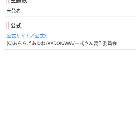
主題歌
未発表
公式
公式サイト
／
公式X
(C)あららぎあゆね/KADOKAWA/一式さん製作委員会