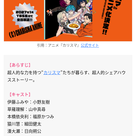
引用：アニメ『カリスマ』
公式サイト
【あらすじ】
超人的な力を持つ“
カリスマ
”たちが暮らす、超人的シェアハウ
スストーリー。
【キャスト】
伊藤ふみや：小野友樹
草薙理解：山中真尋
本橋依央利：福原かつみ
猿川慧：細田健太
湊大瀬：日向朔公