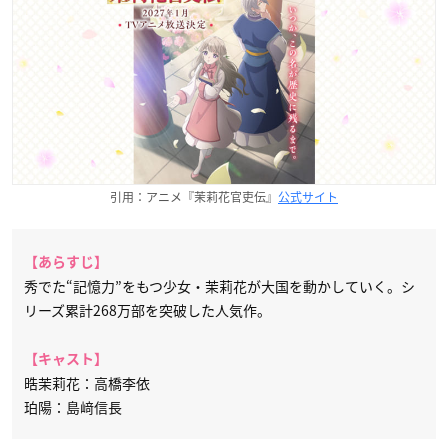
引用：アニメ『茉莉花官吏伝』
公式サイト
【あらすじ】
秀でた“記憶力”をもつ少女・茉莉花が大国を動かしていく。シ
リーズ累計268万部を突破した人気作。
【キャスト】
晧茉莉花：高橋李依
珀陽：島﨑信長