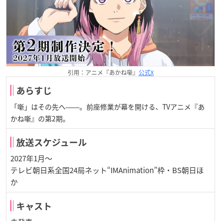
引用：アニメ『あかね噺』
公式X
あらすじ
「噺」はその先へ――。前座修業が幕を開ける、TVアニメ『あ
かね噺』の第2期。
放送スケジュール
2027年1月～
テレビ朝日系全国24局ネット“IMAnimation”枠・BS朝日ほ
か
キャスト