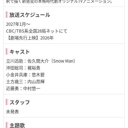
釈で描く新感覚の本格時代劇オリジナルTVアニメーション。
放送スケジュール
2027年1月～
CBC/TBS系全国28局ネットにて
【劇場先行上映】2026年
キャスト
立川迅助：佐久間大介（Snow Man）
沖田総司：梶裕貴
小金井兵庫：悠木碧
土方歳三：内山昂輝
近藤勇：中村悠一
スタッフ
未発表
主題歌