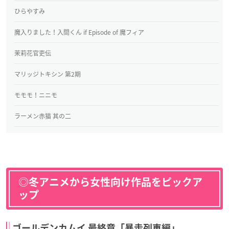
ひらやすみ
魔入りました！入間くん if Episode of 魔フィア
茉莉花官吏伝
マリッジトキシン 第2期
モモモ！ニニモ
ラーメン赤猫 其の二
◎冬アニメから女性向け作品をピックア
ップ
ゴールデンカムイ 最終章「暴走列車編」