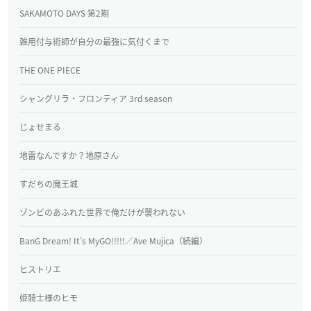
SAKAMOTO DAYS 第2期
雑用付与術師が自分の最強に気付くまで
THE ONE PIECE
シャングリラ・フロンティア 3rd season
じょせまる
地雷なんですか？地原さん
すだちの魔王城
ゾンビのあふれた世界で俺だけが襲われない
BanG Dream! It’s MyGO!!!!!／Ave Mujica（続編）
ヒストリエ
姫騎士様のヒモ