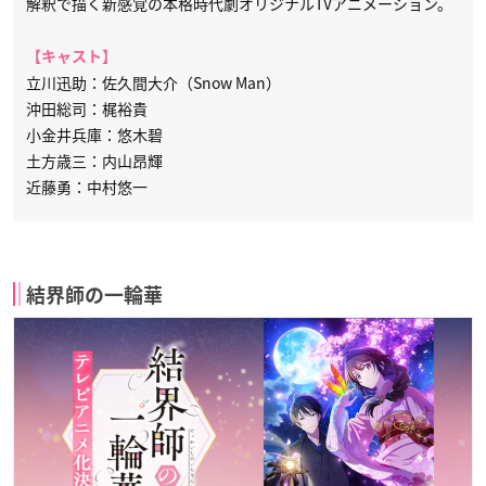
解釈で描く新感覚の本格時代劇オリジナルTVアニメーション。
【キャスト】
立川迅助：佐久間大介（Snow Man）
沖田総司：梶裕貴
小金井兵庫：悠木碧
土方歳三：内山昂輝
近藤勇：中村悠一
結界師の一輪華