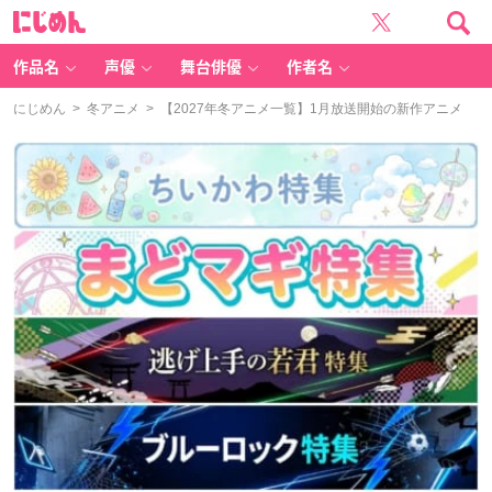
に
じ
め
ん
作品名
声優
舞台俳優
作者名
にじめん
>
冬アニメ
> 【2027年冬アニメ一覧】1月放送開始の新作アニメ