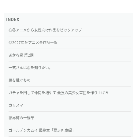
◎冬アニメから女性向け作品をピックアップ
◎2027年冬アニメ全作品一覧
あかね噺 第2期
一式さんは恋を知りたい。
風を継ぐもの
ガチャを回して仲間を増やす 最強の美少女軍団を作り上げろ
カリスマ
結界師の一輪華
ゴールデンカムイ 最終章「暴走列車編」