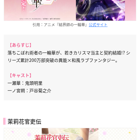
引用：アニメ『結界師の一輪華』
公式サイト
【あらすじ】
落ちこぼれ術者の一輪華が、若きカリスマ当主と契約結婚!? シ
リーズ累計200万部突破の異能×和風ラブファンタジー。
【キャスト】
一瀬華：鬼頭明里
一ノ宮朔：戸谷菊之介
茉莉花官吏伝