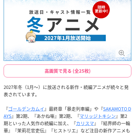
高画質で見る (全25枚)
2027年冬（1月～）に放送される新作・続編アニメが続々と発
表されています。
『
ゴールデンカムイ
』最終章「暴走列車編」や『
SAKAMOTO D
AYS
』第2期、『あかね噺』第2期、『
マリッジトキシン
』第2
期といった人気作の続編に加え、『
カリスマ
』『結界師の一輪
華』『茉莉花官吏伝』『ヒストリエ』など注目の新作アニメも