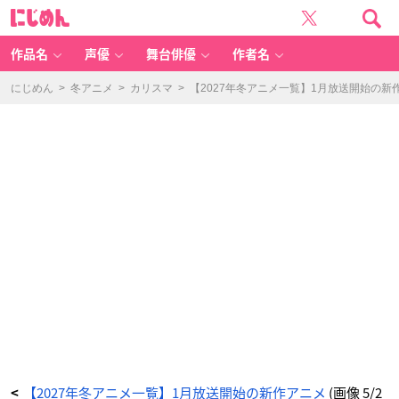
T
に
V
じ
ア
め
ニ
ん
メ
「カ
作品名
声優
舞台俳優
作者名
リ
ス
マ」
キ
にじめん
>
冬アニメ
>
カリスマ
>
【2027年冬アニメ一覧】1月放送開始の新
ー
ビ
ジ
ュ
ア
ル
-
ア
ニ
メ
情
報
サ
イ
ト
に
じ
め
ん
【2027年冬アニメ一覧】1月放送開始の新作アニメ
(画像 5/2
<