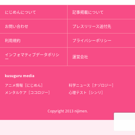
にじめんについて
記事掲載について
お問い合わせ
プレスリリース送付先
利用規約
プライバシーポリシー
インフォマティブデータポリシ
運営会社
ー
kusuguru
media
アニメ情報［にじめん］
科学ニュース［ナゾロジー］
メンタルケア［ココロジー］
心理テスト［シンリ］
Copyright 2013 nijimen.