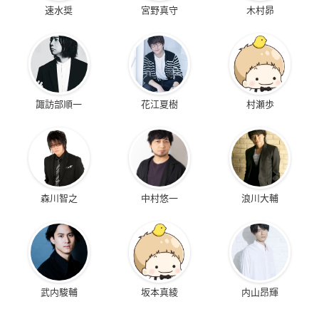
速水奨
宮野真守
木村昴
諏訪部順一
花江夏樹
村瀬歩
森川智之
中村悠一
浪川大輔
武内駿輔
坂本真綾
内山昂輝