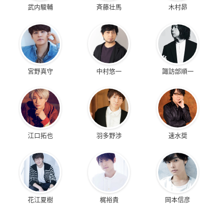
武内駿輔
斉藤壮馬
木村昴
宮野真守
中村悠一
諏訪部順一
江口拓也
羽多野渉
速水奨
花江夏樹
梶裕貴
岡本信彦