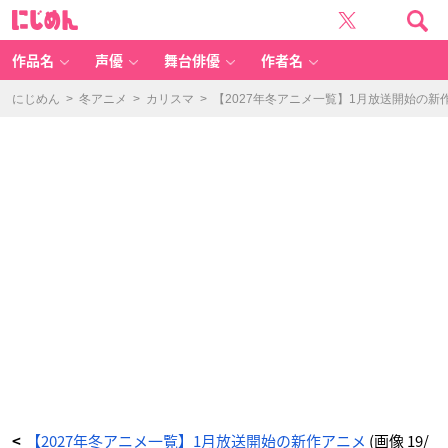
T
に
V
じ
ア
め
ニ
ん
メ
「マ
作品名
声優
舞台俳優
作者名
リ
ッ
ジ
ト
にじめん
>
冬アニメ
>
カリスマ
>
【2027年冬アニメ一覧】1月放送開始の新
キ
シ
ン
第
2
期」
キ
ー
ビ
ジ
ュ
ア
ル
-
ア
ニ
メ
情
報
サ
イ
ト
に
じ
め
ん
【2027年冬アニメ一覧】1月放送開始の新作アニメ
(画像 19/
<