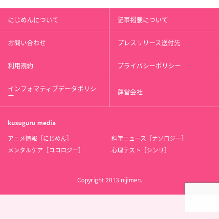
にじめんについて
記事掲載について
お問い合わせ
プレスリリース送付先
利用規約
プライバシーポリシー
インフォマティブデータポリシ
運営会社
ー
kusuguru
media
アニメ情報［にじめん］
科学ニュース［ナゾロジー］
メンタルケア［ココロジー］
心理テスト［シンリ］
Copyright 2013 nijimen.