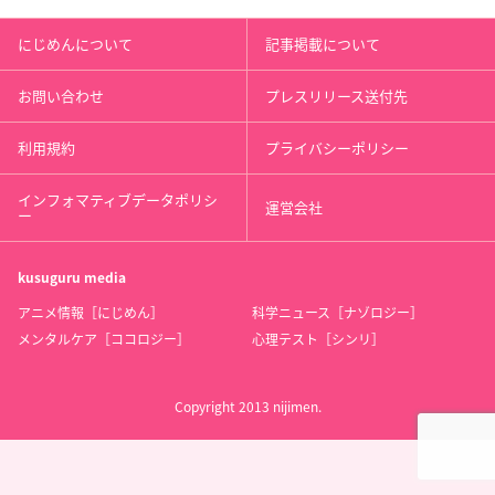
にじめんについて
記事掲載について
お問い合わせ
プレスリリース送付先
利用規約
プライバシーポリシー
インフォマティブデータポリシ
運営会社
ー
kusuguru
media
アニメ情報［にじめん］
科学ニュース［ナゾロジー］
メンタルケア［ココロジー］
心理テスト［シンリ］
Copyright 2013 nijimen.