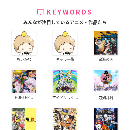
KEYWORDS
みんなが注目しているアニメ・作品たち
ちいかわ
キャラ一覧
鬼滅の刃
HUNTER...
アイドリッシ...
刀剣乱舞