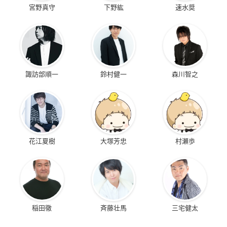
宮野真守
下野紘
速水奨
諏訪部順一
鈴村健一
森川智之
花江夏樹
大塚芳忠
村瀬歩
稲田徹
斉藤壮馬
三宅健太