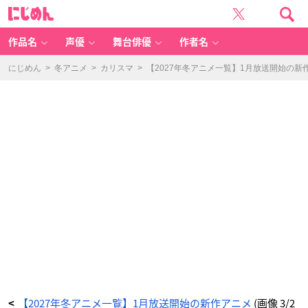
T
に
V
じ
ア
め
ニ
ん
メ
「風
作品名
声優
舞台俳優
作者名
を
継
ぐ
も
にじめん
>
冬アニメ
>
カリスマ
>
【2027年冬アニメ一覧】1月放送開始の新
の」
キ
ー
ビ
ジ
ュ
ア
ル
-
ア
ニ
メ
情
報
サ
イ
ト
に
じ
め
ん
【2027年冬アニメ一覧】1月放送開始の新作アニメ
(画像 3/2
<