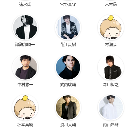
速水奨
宮野真守
木村昴
諏訪部順一
花江夏樹
村瀬歩
中村悠一
武内駿輔
森川智之
坂本真綾
浪川大輔
内山昂輝