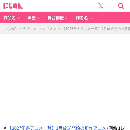
T
に
V
じ
ア
め
ニ
ん
メ
「地
作品名
声優
舞台俳優
作者名
雷
な
ん
で
にじめん
>
冬アニメ
>
カリスマ
>
【2027年冬アニメ一覧】1月放送開始の新
す
か？
地
原
さ
ん」
キ
ー
ビ
ジ
ュ
ア
ル
-
ア
ニ
メ
情
報
サ
イ
ト
に
じ
め
ん
【2027年冬アニメ一覧】1月放送開始の新作アニメ
(画像 11/
<