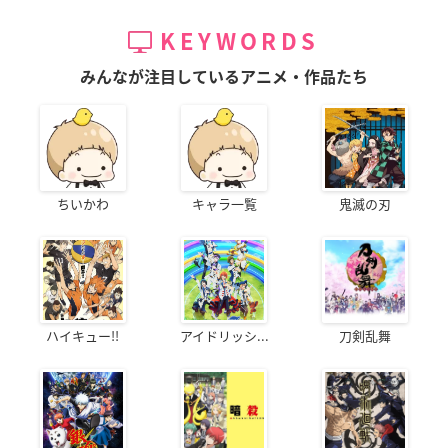
KEYWORDS
みんなが注目しているアニメ・作品たち
ちいかわ
キャラ一覧
鬼滅の刃
ハイキュー!!
アイドリッシ...
刀剣乱舞