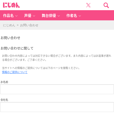
お
に
問
じ
い
め
合
ん
わ
せ
作品名
声優
舞台俳優
作者名
-
女
性
向
にじめん
> お問い合わせ
け
ア
ニ
メ
情
お問い合わせ
報
サ
イ
ト
お問い合わせに関して
に
じ
め
お問い合わせ内容によっては対応できない場合がございます。また内容によってはお返事が遅れ
ん
る場合がございます。ご了承ください。
当サイトへの情報のご提供については以下のページを御覧ください。
情報のご提供について
お名前
会社名