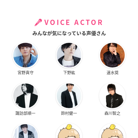
VOICE ACTOR
みんなが気になっている声優さん
宮野真守
下野紘
速水奨
諏訪部順一
鈴村健一
森川智之