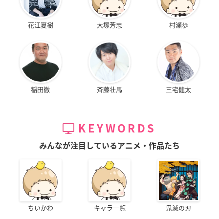
花江夏樹
大塚芳忠
村瀬歩
稲田徹
斉藤壮馬
三宅健太
KEYWORDS
みんなが注目しているアニメ・作品たち
ちいかわ
キャラ一覧
鬼滅の刃