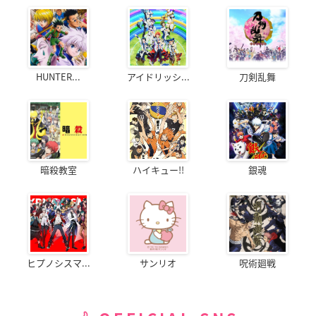
HUNTER...
アイドリッシ...
刀剣乱舞
暗殺教室
ハイキュー!!
銀魂
ヒプノシスマ...
サンリオ
呪術廻戦