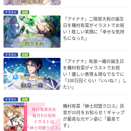
イラスト
話題
『アイナナ』二階堂大和の誕生
日を種村有菜がイラストでお祝
い！眩しい笑顔に「幸せな気持
ちになった」
イラスト
話題
『アイナナ』和泉一織の誕生日
を種村有菜がイラストでお祝
い！優しい表情＆頭なでなでに
「100万回くらい『いいね！』し
たい」
イラスト
話題
種村有菜『紳士同盟クロス』灰
音が10月をお知らせ！ギャップ
が最高な元ヤン姿に「最高で
す」