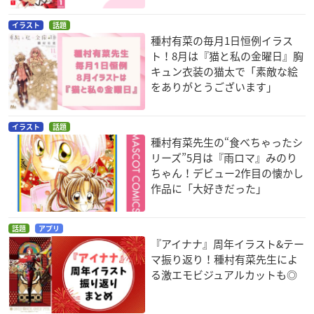
イラスト
話題
種村有菜の毎月1日恒例イラス
ト！8月は『猫と私の金曜日』胸
キュン衣装の猫太で「素敵な絵
をありがとうございます」
イラスト
話題
種村有菜先生の“食べちゃったシ
リーズ”5月は『雨ロマ』みのり
ちゃん！デビュー2作目の懐かし
作品に「大好きだった」
話題
アプリ
『アイナナ』周年イラスト&テー
マ振り返り！種村有菜先生によ
る激エモビジュアルカットも◎