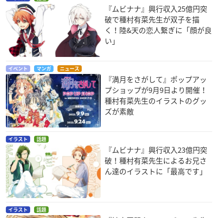
『ムビナナ』興行収入25億円突
破で種村有菜先生が双子を描
く！陸&天の恋人繋ぎに「顔が良
い」
イベント
マンガ
ニュース
『満月をさがして』ポップアッ
プショップが9月9日より開催！
種村有菜先生のイラストのグッ
ズが素敵
イラスト
話題
『ムビナナ』興行収入23億円突
破！種村有菜先生によるお兄さ
ん達のイラストに「最高です」
イラスト
話題