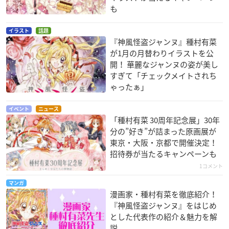
も
イラスト
話題
『神風怪盗ジャンヌ』種村有菜
が1月の月替わりイラストを公
開！ 華麗なジャンヌの姿が美し
すぎて「チェックメイトされち
ゃったぁ」
イベント
ニュース
「種村有菜 30周年記念展」30年
分の”好き”が詰まった原画展が
東京・大阪・京都で開催決定！
招待券が当たるキャンペーンも
1コメント
マンガ
漫画家・種村有菜を徹底紹介！
『神風怪盗ジャンヌ』をはじめ
とした代表作の紹介＆魅力を解
説