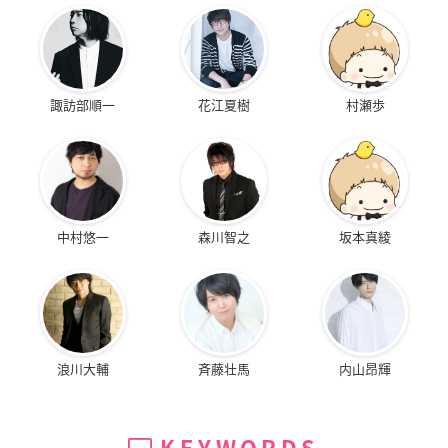
諏訪部順一
花江夏樹
村瀬歩
中村悠一
森川智之
坂本真綾
浪川大輔
斉藤壮馬
内山昂輝