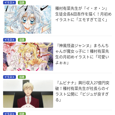
イラスト
話題
種村有菜先生が『イ・オ・ン』
生徒会長&田吾作を描く！月初め
イラストに「エモすぎて泣く」
イラスト
話題
『神風怪盗ジャンヌ』まろんち
ゃんが魔女っ子に！種村有菜先
生の月初めイラストに「可愛い
よぉぉ」
イラスト
話題
『ムビナナ』興行収入27億円突
破！種村有菜先生が社長らのイ
ラスト公開に「ビジュが良すぎ
る」
イラスト
話題