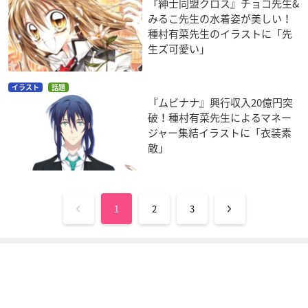
『紳士同盟クロス』チョコ先生&
みるこ先生の水着姿が美しい！
種村有菜先生のイラストに「先
生ズ可愛い」
イラスト
話題
『ムビナナ』興行収入20億円突
破！種村有菜先生によるマネー
ジャー集結イラストに「衣装素
敵」
1
2
3