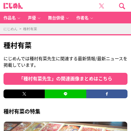
に
じ
め
ん
作品名
声優
舞台俳優
作者名
にじめん
> 種村有菜
種村有菜
にじめんでは種村有菜先生に関連する最新情報/最新ニュースを
掲載しています。
「種村有菜先生」の関連画像まとめはこちら
種村有菜の特集