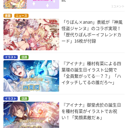
1コメント
書籍
ニュース
「りぼん×anan」表紙が『神風
怪盗ジャンヌ』のコラボ実現！
「歴代りぼんボーイフレンドカ
ード」16枚が付録
イラスト
話題
『アイナナ』種村有菜による四
葉環の誕生日イラスト公開で
「全員繋がってる…？？」「ハ
イタッチしてるの誰だろ〜」
イラスト
話題
『アイナナ』御堂虎於の誕生日
を種村有菜がイラストでお祝
い！「笑顔素敵だぁ」