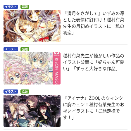
イラスト
話題
『満月をさがして』いずみの凛
とした表情に釘付け！種村有菜
先生の月初めイラストに「私の
初恋」
イラスト
話題
種村有菜先生が懐かしい作品の
イラスト公開に「妃ちゃん可愛
い」「ずっと大好きな作品」
イラスト
話題
『アイナナ』ŹOOĻ のウィンク
に胸キュン！種村有菜先生のお
祝いイラストに「ご馳走様で
す！」