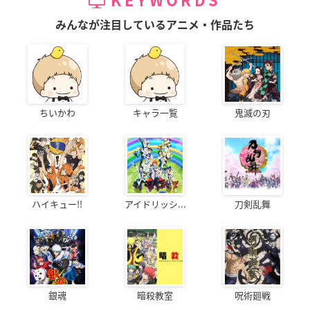
KEYWORDS
みんなが注目しているアニメ・作品たち
ちいかわ
キャラ一覧
鬼滅の刃
ハイキュー!!
アイドリッシ...
刀剣乱舞
銀魂
暗殺教室
呪術廻戦