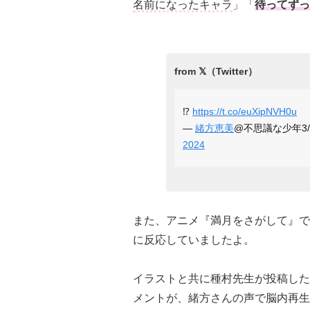
名前になったキャラ
」「
待ってずっ
⁉️
https://t.co/euXipNVH0u
—
緒方恵美
@不思議な少年3/2-
2024
また、アニメ『満月をさがして』で
に反応していましたよ。
イラストと共に種村先生が投稿した
メントが、緒方さんの声で脳内再生