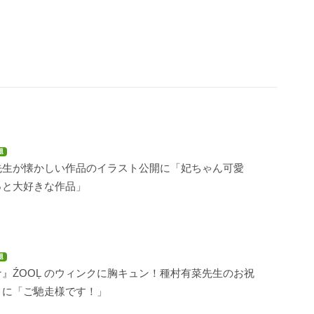
題
先生が懐かしい作品のイラスト公開に「妃ちゃん可愛
っと大好きな作品」
題
』ŹOOĻ のウィンクに胸キュン！種村有菜先生のお祝
トに「ご馳走様です！」