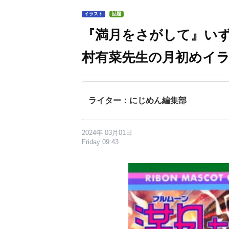
イラスト
話題
『満月をさがして』い
村有菜先生の月初めイ
ライター：にじめん編集部
2024年 03月01日
Friday 09:43