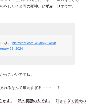
格をしたイヌ耳の死神、
いずみ・リオ
です。
ないよ。
pic.twitter.com/WQkMyEkcNk
ruary 29, 2024
かっこいいですね。
見れるなんて最高すぎる～～～！！
らかす
」「
私の初恋の人です
」「
好きすぎて愛犬の