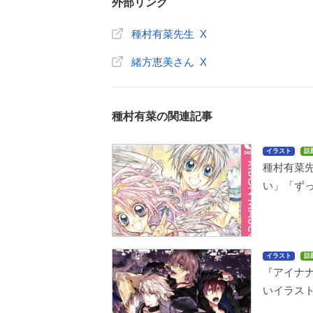
外部リンク
種村有菜先生 X
緒方恵美さん X
種村有菜の関連記事
イラスト
話
種村有菜
い」「ず
イラスト
話
『アイナナ
いイラス