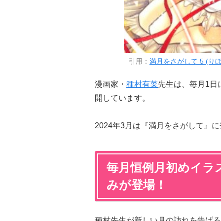
引用：
満月をさがして 5 (りぼ
漫画家・
種村有菜
先生は、毎月1日
開しています。
2024年3月は『満月をさがして』
毎月恒例月初めイラ
みが登場！
種村先生が新しい月の訪れを告げる