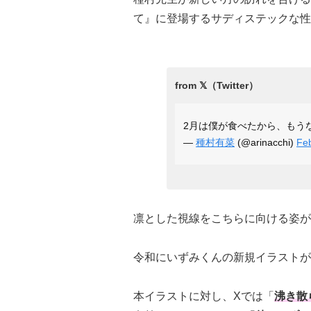
て』に登場するサディステックな性
2月は僕が食べたから、もう
—
種村有菜
(@arinacchi)
Feb
凛とした視線をこちらに向ける姿が
令和にいずみくんの新規イラストが
本イラストに対し、Xでは「
沸き散