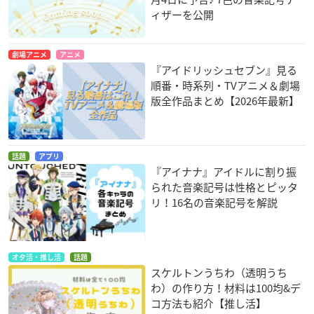
まじ？！？！お金なくなる！！
ニュース
これは『アイナナ』…！？ ココ
ス公式が「ナナイロの幸せ」を8
月4日に予告♪ 7色の音楽記号テ
ィザーを公開
劇場アニメ
アニメ
『アイドリッシュセブン』見る
順番・時系列・TVアニメ＆劇場
版全作品まとめ【2026年最新】
話題
アプリ
『アイナナ』アイドルに割り振
られた音楽記号は性格とピッタ
リ！16名の音楽記号を解説