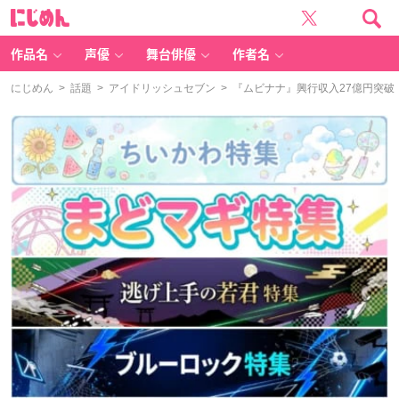
に
じ
め
ん
作品名
声優
舞台俳優
作者名
にじめん
>
話題
>
アイドリッシュセブン
> 『ムビナナ』興行収入27億円突