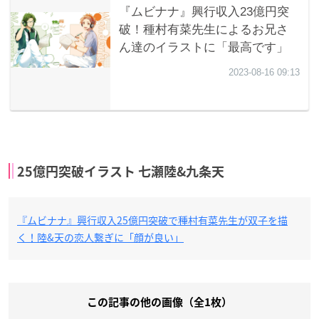
25億円突破イラスト 七瀬陸&九条天