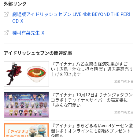
©BNOI/アイナナ製作委員会
外部リンク
劇場版アイドリッシュセブン LIVE 4bit BEYOND THE PERi
OD X
種村有菜先生 X
アイドリッシュセブンの関連記事
『アイナナ』八乙女楽の経済効果がすご
い！広島「汁なし担々麺 楽」過去最高売り
上げを叩き出す
2023年9月24日
『アイナナ』10月12日よりナンジャタウン
コラボ！チャイナ×サイバーの猫耳姿に