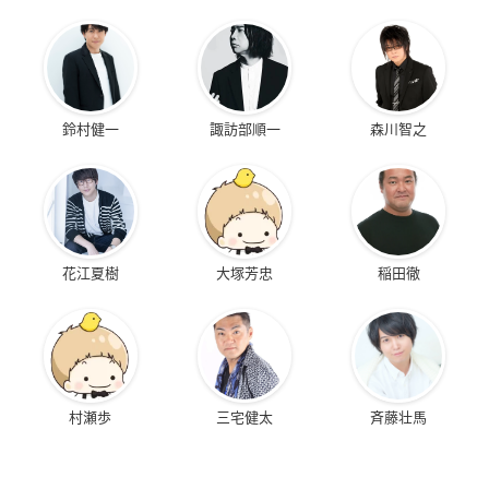
宮野真守
速水奨
下野紘
鈴村健一
諏訪部順一
森川智之
花江夏樹
大塚芳忠
稲田徹