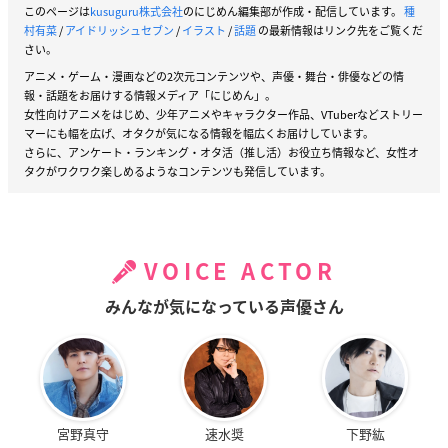
記事の内容について報告する
このページは
kusuguru株式会社
のにじめん編集部が作成・配信しています。
種
村有菜
/
アイドリッシュセブン
/
イラスト
/
話題
の最新情報はリンク先をご覧くだ
さい。
アニメ・ゲーム・漫画などの2次元コンテンツや、声優・舞台・俳優などの情
報・話題をお届けする情報メディア「にじめん」。
女性向けアニメをはじめ、少年アニメやキャラクター作品、VTuberなどストリー
マーにも幅を広げ、オタクが気になる情報を幅広くお届けしています。
さらに、アンケート・ランキング・オタ活（推し活）お役立ち情報など、女性オ
タクがワクワク楽しめるようなコンテンツも発信しています。
VOICE ACTOR
みんなが気になっている声優さん