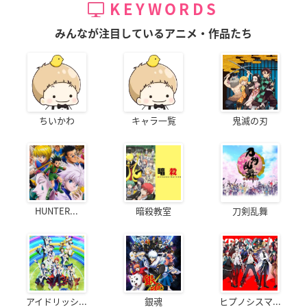
村瀬歩
三宅健太
斉藤壮馬
KEYWORDS
みんなが注目しているアニメ・作品たち
ちいかわ
キャラ一覧
鬼滅の刃
HUNTER...
暗殺教室
刀剣乱舞