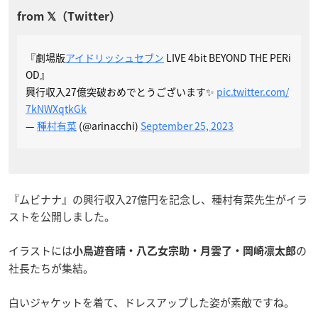
『劇場版
アイドリッシュセブン
LIVE 4bit BEYOND THE PERi
OD』
興行収入27億突破おめでとうございます✨
pic.twitter.com/
7kNWXqtkGk
—
種村有菜
(@arinacchi)
September 25, 2023
『ムビナナ』の興行収入27億円を記念し、種村有菜先生がイラ
ストを公開しました。
イラストには
の
小鳥遊音晴・八乙女宗助・月雲了・岡崎凛太郎
社長たちが集結。
白いジャケットを着て、ドレスアップした姿が素敵ですね。