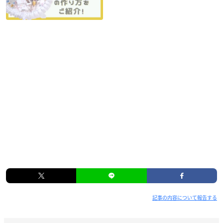
オタ活・推し活
話題
スケルトンうちわ（透明うち
わ）の作り方！材料は100均&デ
コ方法も紹介【推し活】