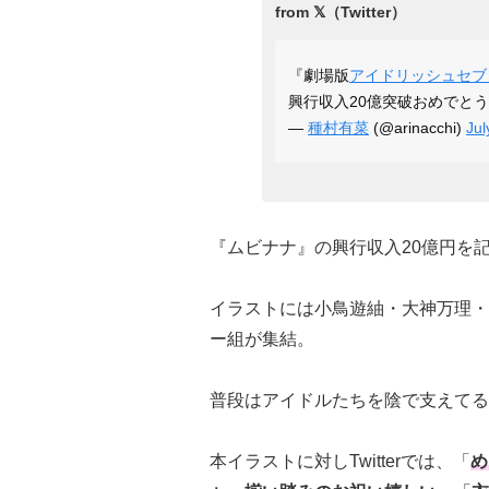
『劇場版
アイドリッシュセブ
興行収入20億突破おめでと
—
種村有菜
(@arinacchi)
Jul
『ムビナナ』の興行収入20億円を
イラストには小鳥遊紬・大神万理・
ー組が集結。
普段はアイドルたちを陰で支えてる
本イラストに対しTwitterでは、「
め