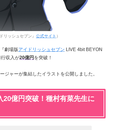
ドリッシュセブン』
公式サイト
）
の『劇場版
アイドリッシュセブン
LIVE 4bit BEYON
の興行収入が
20
億円
を突破！
ージャーが集結したイラストを公開しました。
入20億円突破！種村有菜先生に