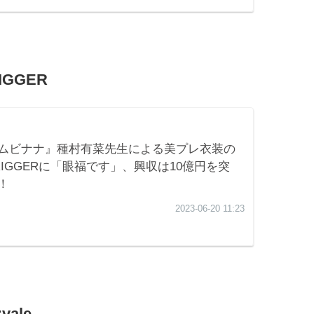
GGER
ale