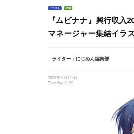
イラスト
話題
『ムビナナ』興行収入2
マネージャー集結イラ
ライター：にじめん編集部
2023年 07月25日
Tuesday 11:29