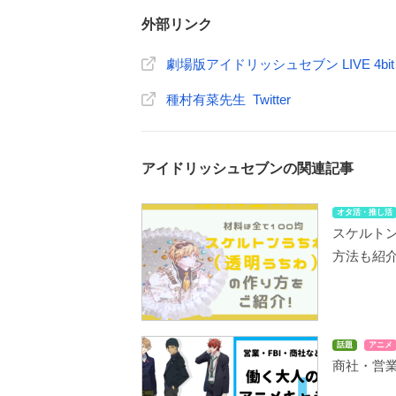
外部リンク
劇場版アイドリッシュセブン LIVE 4bit BE
種村有菜先生 Twitter
アイドリッシュセブンの関連記事
オタ活・推し活
スケルトン
方法も紹
話題
アニメ
商社・営業