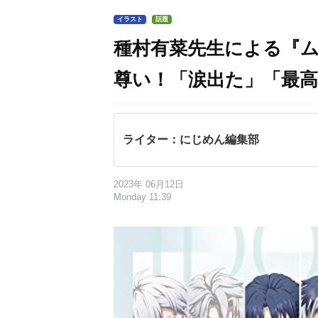
イラスト
話題
種村有菜先生による『ム
尊い！「涙出た」「最
ライター：にじめん編集部
2023年 06月12日
Monday 11:39