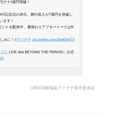
7(ナナ)億円突破！
iSH7記念日の本日、興行収入が7億円を突破し
います！
ゼントを配布中、週替わりアフタートークはR
楽しみに！
#アイナナ
pic.twitter.com/3keEle67X
セブン
LIVE 4bit BEYOND THE PERiOD』公式
23
©BNOI/劇場版アイナナ製作委員会