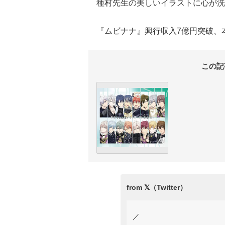
種村先生の美しいイラストに心が洗
『ムビナナ』興行収入7億円突破、
この記
／