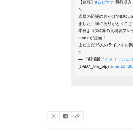
【速報】
#ムビナナ
興行収入 
＼
皆様の応援のおかげでIDOL
ました！誠にありがとうござ
本日より第4弾の入場者プレ
e:valeが担当！
まだまだ16人のライブをお
p
— 『劇場版
アイドリッシュ
(@iD7_film_btp)
June 10, 20