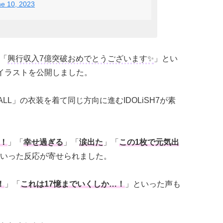
e 10, 2023
、「
興行収入7億突破おめでとうございます✨
」とい
7のイラストを公開しました。
ALL」の衣装を着て同じ方向に進むIDOLiSH7が素
！
」「
幸せ過ぎる
」「
涙出た
」「
この1枚で元気出
いった反応が寄せられました。
！
」「
これは17憶までいくしか…！
」といった声も