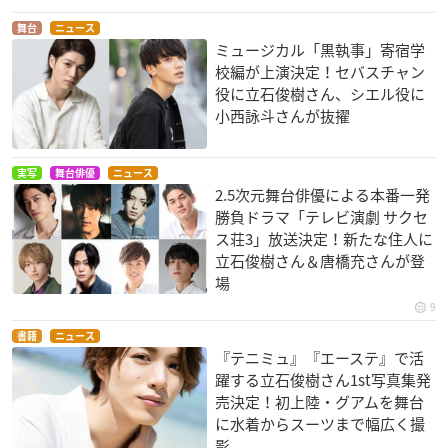
舞台
ニュース
ミュージカル「黒執事」寄宿学
校編が上演決定！セバスチャン
役に立石俊樹さん、シエル役に
小西詠斗さんが抜擢
実写
舞台俳優
ニュース
2.5次元舞台俳優による本番一発
勝負ドラマ「テレビ演劇 サクセ
ス荘3」放送決定！新たな住人に
立石俊樹さん＆唐橋充さんが登
場
9
書籍
ニュース
『テニミュ』『エーステ』で活
躍する立石俊樹さん1st写真集発
売決定！初上陸・グアムを舞台
に水着からスーツまで幅広く撮
影