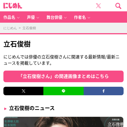
に
じ
め
ん
作品名
声優
舞台俳優
作者名
にじめん
> 立石俊樹
立石俊樹
にじめんでは俳優の立石俊樹さんに関連する最新情報/最新ニ
ュースを掲載しています。
「立石俊樹さん」の関連画像まとめはこちら
立石俊樹のニュース