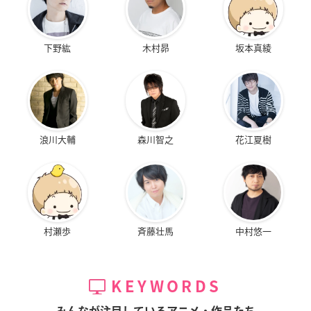
下野紘
木村昴
坂本真綾
浪川大輔
森川智之
花江夏樹
村瀬歩
斉藤壮馬
中村悠一
KEYWORDS
みんなが注目しているアニメ・作品たち