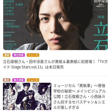
書籍
舞台俳優
ニュース
立石俊樹さん・田中涼星さんが表紙＆裏表紙に初登場！「TVガ
イド Stage Stars vol.13」は本日発売
舞台
舞台俳優
ニュース
ミュージカル「黒執事」～寄宿
学校の秘密～ メインビジュアル
公開！立石俊樹さん・小西詠斗
さん扮するセバスチャン＆シエ
ルが美しすぎる