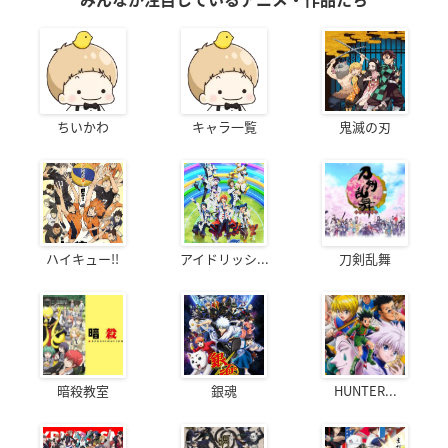
ちいかわ
キャラ一覧
鬼滅の刃
ハイキュー!!
アイドリッシ...
刀剣乱舞
暗殺教室
銀魂
HUNTER...