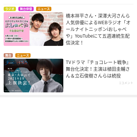
ラジオ
舞台俳優
ニュース
橋本祥平さん・深澤大河さんら
人気俳優によるWEBラジオ「オ
ールナイトニッポンiおしゃべ
や」YouTubeにて五週連続生配
信決定！
舞台
ニュース
TVドラマ『チョコレート戦争』
舞台化決定！主演は植田圭輔さ
ん＆立石俊樹さんらは続投
1コメント