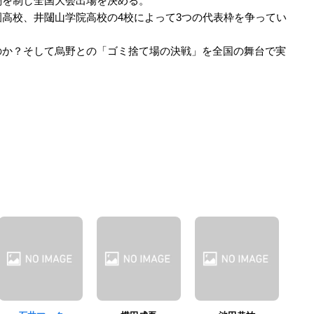
闘を制し全国大会出場を決める。
高校、井闥山学院高校の4校によって3つの代表枠を争ってい
のか？そして烏野との「ゴミ捨て場の決戦」を全国の舞台で実