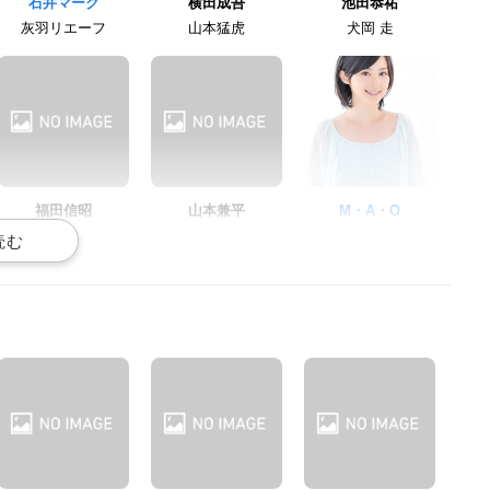
石井マーク
横田成吾
池田恭祐
灰羽リエーフ
山本猛虎
犬岡 走
福田信昭
山本兼平
M・A・O
猫又育史
直井 学
灰羽アリサ
村田太志
菊池幸利
橘 潤二
木葉秋紀
小見春樹
猿杙大和