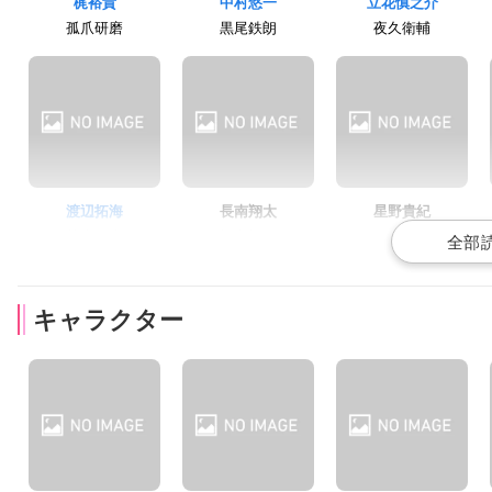
梶裕貴
中村悠一
立花慎之介
孤爪研磨
黒尾鉄朗
夜久衛輔
渡辺拓海
長南翔太
星野貴紀
芝山優生
福永招平
海 信行
キャラクター
富田美憂
木村良平
逢坂良太
山本あかね
木兎光太郎
赤葦京治