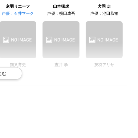
灰羽リエーフ
山本猛虎
犬岡 走
声優：石井マーク
声優：横田成吾
声優：池田恭祐
柳田淳一
長南翔太
村田大志
沼井和馬
先島伊澄
赤間颯
猫又育史
直井 学
灰羽アリサ
声優：福田信昭
声優：山本兼平
声優：M・A・O
村瀬歩
日向翔陽
木葉秋紀
小見春樹
猿杙大和
声優：村田太志
声優：菊池幸利
声優：橘 潤二