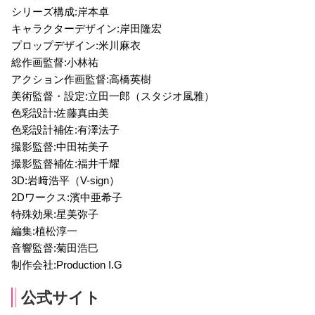
シリーズ構成:岸本卓
キャラクターデザイン:岸田隆宏
プロップデザイン:米川麻衣
総作画監督:小林祐
アクション作画監督:高橋英樹
美術監督・設定:立田一郎（スタジオ風雅）
鷲尾辰生
大将 優
広尾倖児
色彩設計:佐藤真由美
声優：古賀 明
声優：興津和幸
声優：清水優譲
色彩設計補佐:有澤法子
撮影監督:中田祐美子
撮影監督補佐:福井千耀
3D:岩﨑浩平（V-sign）
2Dワークス:濱中亜希子
特殊効果:星美弥子
編集:植松淳一
背黒晃彦
潜 尚保
山架美華
音響監督:菊田浩巳
声優：葉山昴
声優：大塚剛央
声優：美山加恋
制作会社:Production I.G
公式サイト