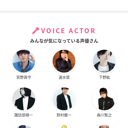
VOICE ACTOR
みんなが気になっている声優さん
宮野真守
速水奨
下野紘
諏訪部順一
鈴村健一
森川智之