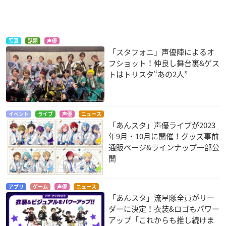
写真
話題
声優
「スタフォニ」声優陣によるオ
フショット！仲良し舞台裏&ゲス
トはトリスタ“あの2人”
イベント
ライブ
声優
ニュース
「あんスタ」声優ライブが2023
年9月・10月に開催！グッズ事前
通販ページ&ラインナップ一部公
開
アプリ
ゲーム
声優
ニュース
「あんスタ」流星隊全員がリー
ダーに決定！衣装&ロゴもパワー
アップ「これからも推し続けま