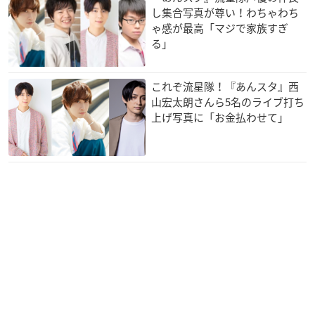
し集合写真が尊い！わちゃわち
ゃ感が最高「マジで家族すぎ
る」
これぞ流星隊！『あんスタ』西
山宏太朗さんら5名のライブ打ち
上げ写真に「お金払わせて」