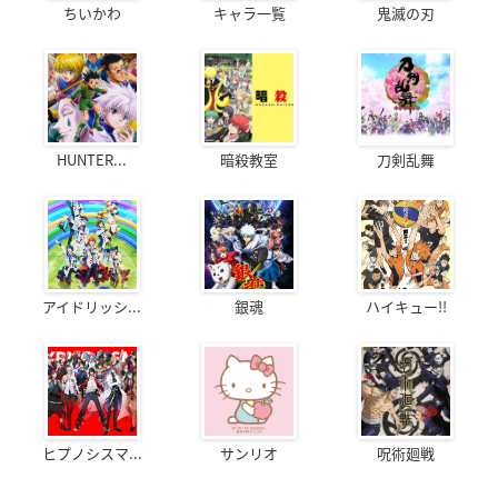
ちいかわ
キャラ一覧
鬼滅の刃
HUNTER...
暗殺教室
刀剣乱舞
アイドリッシ...
銀魂
ハイキュー!!
ヒプノシスマ...
サンリオ
呪術廻戦