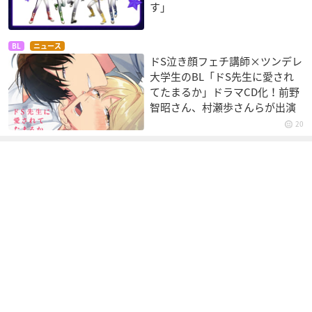
す」
BL
ニュース
ドS泣き顔フェチ講師×ツンデレ
大学生のBL「ドS先生に愛され
てたまるか」ドラマCD化！前野
智昭さん、村瀬歩さんらが出演
20