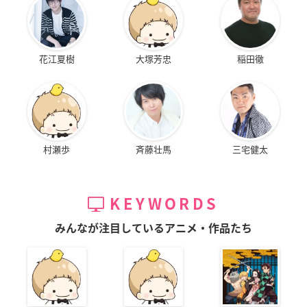
花江夏樹
大塚芳忠
稲田徹
村瀬歩
斉藤壮馬
三宅健太
KEYWORDS
みんなが注目しているアニメ・作品たち