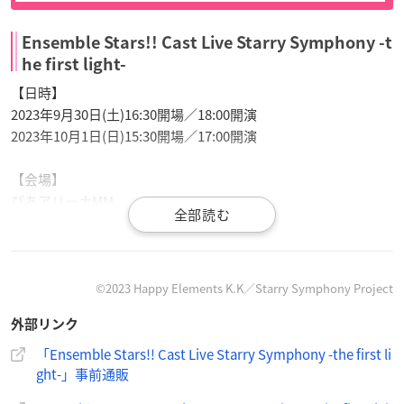
Ensemble Stars!! Cast Live Starry Symphony -t
he first light-
【日時】
2023年9月30日(土)16:30開場／18:00開演
2023年10月1日(日)15:30開場／17:00開演
【会場】
ぴあアリーナMM
神奈川県横浜市西区みなとみらい３丁目２−２ ぴあアリーナM
M 2F
【キャスト】
©2023 Happy Elements K.K／Starry Symphony Project
＜流星隊＞
外部リンク
中島ヨシキ
（南雲鉄虎役）、
渡辺拓海
（高峯翠役）、新田杏樹
（仙石忍役）、
帆世雄一
（守沢千秋役）、
西山宏太朗
（深海奏
「Ensemble Stars!! Cast Live Starry Symphony -the first li
汰役）
ght-」事前通販