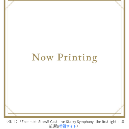
（引用：「Ensemble Stars!! Cast Live Starry Symphony -the first light-」事
前通販
特設サイト
）