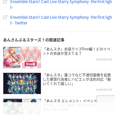
Ensemble Stars!! Cast Live Starry Symphony -the first ligh
＜Crazy:B＞
t-
阿座上洋平
（天城燐音役）、
笠間淳
（HiMERU役）、
海渡翼
（桜河こはく役）、
山口智広
（椎名ニキ役）
Ensemble Stars!! Cast Live Starry Symphony -the first ligh
t- Twitter
＜Ra*bits＞
比留間俊哉
（真白友也役）、
米内佑希
（仁兎なずな役）、
池田
純矢
あんさんぶるスターズ！の関連記事
（天満光役）、高坂知也（紫之創役）
「あんスタ」衣装クイズfine編！どのイベ
＜from Switch＞
ントの衣装か覚えてる？
野島健児
（逆先夏目役）、
山本和臣
（春川宙役）
2023年4月21日
【チケット料金】
「あんスタ」蓮コラなど不適切画像を拡散
グッズつきアリーナ：15,000円（税込）
した悪質行為者にハピエレが法的対応「動
いてくれて嬉しい」
グッズつき一般：13,000円（税込）
グッズなし一般：10,800円（税込）
2023年4月12日
※チケットグッズは「Starry Symphony – the first light- 別冊
「あんスタ エレメント」イベントが渋谷で
パンフレット」
4月8日・9日に開催！五奇人と旧fineの等
身大パネル登場