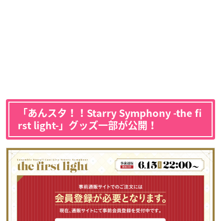
「あんスタ！！Starry Symphony -the fi
rst light-」グッズ一部が公開！