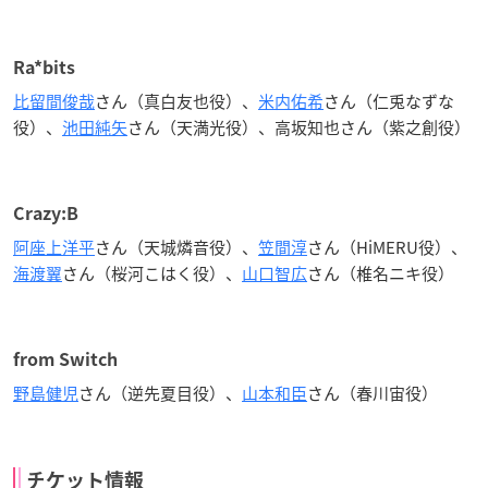
Ra*bits
比留間俊哉
さん（真白友也役）、
米内佑希
さん（仁兎なずな
役）、
池田純矢
さん（天満光役）、高坂知也さん（紫之創役）
Crazy:B
阿座上洋平
さん（天城燐音役）、
笠間淳
さん（HiMERU役）、
海渡翼
さん（桜河こはく役）、
山口智広
さん（椎名ニキ役）
from Switch
野島健児
さん（逆先夏目役）、
山本和臣
さん（春川宙役）
チケット情報