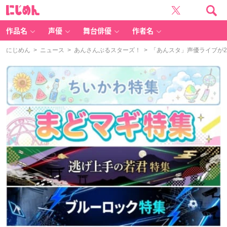
に
じ
め
ん
作品名
声優
舞台俳優
作者名
にじめん
>
ニュース
>
あんさんぶるスターズ！
> 「あんスタ」声優ライブが2