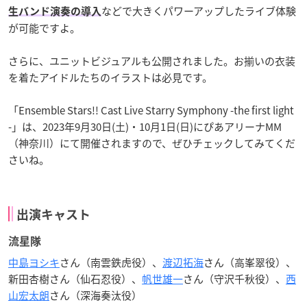
などで大きくパワーアップしたライブ体験
生バンド演奏の導入
が可能ですよ。
さらに、ユニットビジュアルも公開されました。お揃いの衣装
を着たアイドルたちのイラストは必見です。
「Ensemble Stars!! Cast Live Starry Symphony -the first light
-」は、2023年9月30日(土)・10月1日(日)にぴあアリーナMM
（神奈川）にて開催されますので、ぜひチェックしてみてくだ
さいね。
出演キャスト
流星隊
中島ヨシキ
さん（南雲鉄虎役）、
渡辺拓海
さん（高峯翠役）、
新田杏樹さん（仙石忍役）、
帆世雄一
さん（守沢千秋役）、
西
山宏太朗
さん（深海奏汰役）