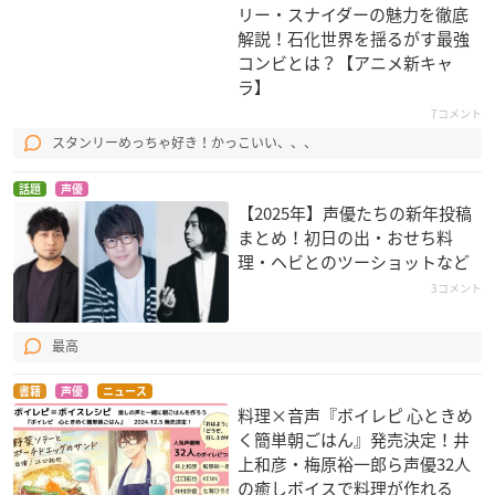
リー・スナイダーの魅力を徹底
解説！石化世界を揺るがす最強
コンビとは？【アニメ新キャ
ラ】
7コメント
スタンリーめっちゃ好き！かっこいい、、、
キン肉マンII世 ULTI
BLOOD+
花さか天使テンテン
MATE MUSCLE 2
くん
カルマン
話題
声優
ジェイド
菊崎トラキチ
【2025年】声優たちの新年投稿
まとめ！初日の出・おせち料
理・ヘビとのツーショットなど
3コメント
最高
PSYCHO-PASS サイ
劇場版 Free! Road t
PSYCHO-PASS サイ
書籍
声優
ニュース
コパス 3 FIRST INSP
o the World 夢
コパス Sinners of th
料理×音声『ボイレピ 心ときめ
ECTOR
e System Case.2 Fi
桐嶋夏也
く簡単朝ごはん』発売決定！井
rst Guardian
宜野座伸元
上和彦・梅原裕一郎ら声優32人
宜野座伸元
の癒しボイスで料理が作れる