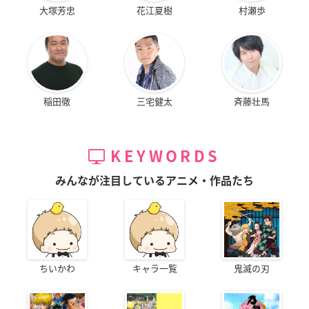
大塚芳忠
花江夏樹
村瀬歩
稲田徹
三宅健太
斉藤壮馬
KEYWORDS
みんなが注目しているアニメ・作品たち
ちいかわ
キャラ一覧
鬼滅の刃