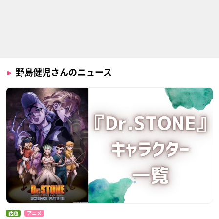
Free!-Dive to the F
BANANA FISH
一人之下 全性篇
uture-
奥村英二
徐三
桐嶋夏也
野島健児さんのニュース
ハイスクールD×D H
斉木楠雄のΨ難（第2
一人之下 the outcas
ERO
期）
t 羅天大醮篇
木場祐斗
斉木空助
徐三（じょさん）
話題
アニメ