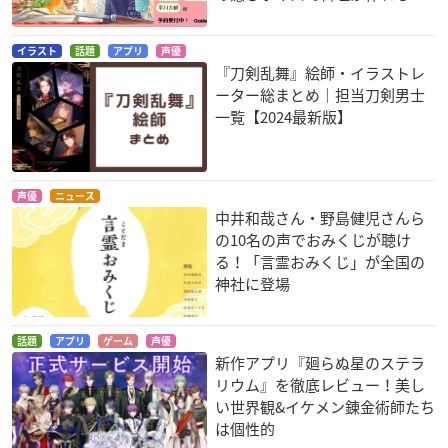
イラスト
話題
アプリ
声優
『刀剣乱舞』絵師・イラストレ
ーター総まとめ｜担当刀剣男士
一覧【2024最新版】
PSYCHO-PASS サイ
弱虫ペダル Re:GENE
青鬼 THE ANIMATIO
コパス Sinners of th
RATION
N
e System Case.1 罪
黒田雪成
立花文彦
声優
ニュース
と罰
中井和哉さん・野島健児さんら
宜野座伸元
の10名の声でおみくじが聴け
る！「言霊おみくじ」が全国の
神社に登場
話題
アプリ
ゲーム
声優
新作アプリ『廻らぬ星のステラ
リウム』を徹底レビュー！美し
い世界観&イケメン錬金術師たち
同級生
映画 ハイ☆スピー
攻殻機動隊 新劇場版
ド！－Free! Startin
佐条利人
ツムギ
は個性的
g Days－