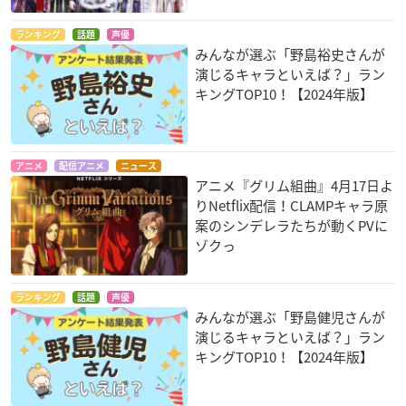
桐嶋夏也
ランキング
話題
声優
みんなが選ぶ「野島裕史さんが
演じるキャラといえば？」ラン
キングTOP10！【2024年版】
アニメ
配信アニメ
ニュース
劇場版 PSYCHO-PA
聖闘士星矢 LEGEND
攻殻機動隊ARISE -G
アニメ『グリム組曲』4月17日よ
SS サイコパス
of SANCTUARY
HOST IN THE SHEL
りNetflix配信！CLAMPキャラ原
L- 「border：1 Gho
宜野座伸元
一輝
案のシンデレラたちが動くPVに
st Pain」
ツムギ
ゾクっ
ランキング
話題
声優
みんなが選ぶ「野島健児さんが
演じるキャラといえば？」ラン
キングTOP10！【2024年版】
劇場版 BLOOD-C Th
カーニバル・ファン
カーニバル・ファン