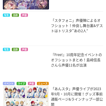
地場衛/タキシード仮
面
写真
話題
声優
「スタフォニ」声優陣によるオ
フショット！仲良し舞台裏&ゲス
トはトリスタ“あの2人”
ブラック・ジャック
写真
話題
声優
＜Flashアニメ＞
『Free!』10周年記念イベントの
デビィ
オフショットまとめ！島﨑信長
さんら声優11名が出演
イベント
ライブ
声優
ニュース
「あんスタ」声優ライブが2023
年9月・10月に開催！グッズ事前
通販ページ&ラインナップ一部公
開