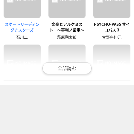
スケートリーディン
文豪とアルケミス
PSYCHO-PASS サイ
グ☆スターズ
ト 〜審判ノ歯車〜
コパス 3
石川二
萩原朔太郎
宜野座伸元
ACTORS –Songs Co
あんさんぶるスター
ケムリクサ
nnection-
ズ！
わかば
鑑香水月
逆先夏目