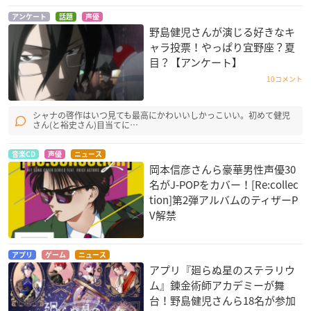
e Last Dark
タズム 3rd Season
タズム 2nd Season
アンケート
話題
声優
七原文人
遠野志貴
遠野志貴
野島健児さんが演じる好きなキ
ャラ投票！やっぱり宜野座？夏
目？【アンケート】
10コメント
シャナの啓作はいつ見ても最高にかわいいしかっこいい。初めて健児
さん(と裕史さん)目当てに…
カーニバル・ファン
イヴの時間 劇場版
劇場版 CLANNAD
タズム 1st Season
音楽CD
声優
ニュース
マサキ
岡崎朋也
岡本信彦さんら豪華男性声優30
遠野志貴
名がJ-POPをカバー！[Re:collec
tion]第2弾アルバムのティザーP
V解禁
アプリ
ゲーム
ニュース
アプリ『廻らぬ星のステラリウ
ム』錬金術師アカデミーが舞
7SEEDS（第2期）
美少女戦士セーラー
イヴの時間
台！野島健児さんら18名が参加
ムーンCrystal
鮫島吹雪
マサキ