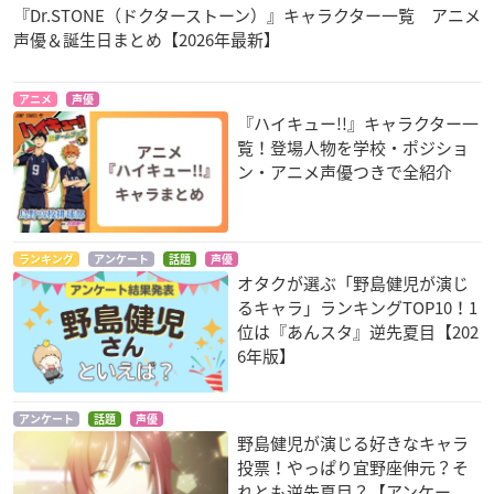
『Dr.STONE（ドクターストーン）』キャラクター一覧 アニメ
声優＆誕生日まとめ【2026年最新】
干物妹！うまるちゃ
クズの本懐
弱虫ペダル NEW GE
んR
NERATION
鐘井鳴海
土間タイヘイ
黒田雪成
アニメ
声優
『ハイキュー!!』キャラクター一
覧！登場人物を学校・ポジショ
ン・アニメ声優つきで全紹介
ランキング
アンケート
話題
声優
ユーリ!!! on ICE
一人之下 the outcas
腐男子高校生活
オタクが選ぶ「野島健児が演じ
t
リ・スンギル
中村俊明
るキャラ」ランキングTOP10！1
徐三
位は『あんスタ』逆先夏目【202
6年版】
アンケート
話題
声優
野島健児が演じる好きなキャラ
投票！やっぱり宜野座伸元？そ
れとも逆先夏目？【アンケー