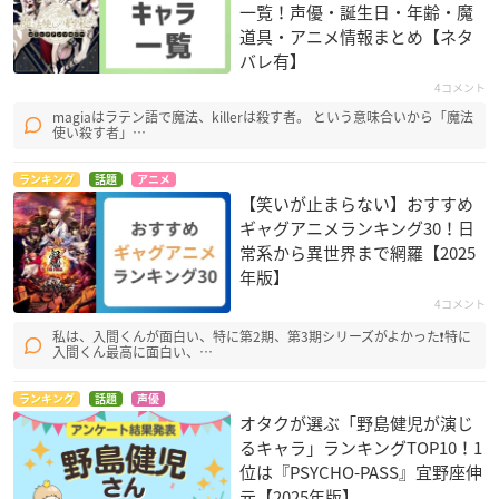
一覧！声優・誕生日・年齢・魔
探検ドリランド
輪廻のラグランジェ
ハイスクールDxD
道具・アニメ情報まとめ【ネタ
ウォーレンス
キリウス
木場祐斗
バレ有】
4コメント
magiaはラテン語で魔法、killerは殺す者。 という意味合いから「魔法
使い殺す者」…
ランキング
話題
アニメ
【笑いが止まらない】おすすめ
ギャグアニメランキング30！日
灼眼のシャナIII -Fin
BLOOD-C
緋弾のアリア
al-
常系から異世界まで網羅【2025
七原文人
小夜鳴徹
佐藤啓作
年版】
4コメント
私は、入間くんが面白い、特に第2期、第3期シリーズがよかった❗特に
入間くん最高に面白い、…
ランキング
話題
声優
オタクが選ぶ「野島健児が演じ
るキャラ」ランキングTOP10！1
SKET DANCE（スケ
トランスフォーマー
あにゃまる探偵 キル
位は『PSYCHO-PASS』宜野座伸
ットダンス）
アニメイテッド
ミンずぅ
元【2025年版】