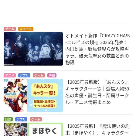
PSYCHO-PASS サイ
レディ ジュエルペッ
ハイスクールDxD NE
コパス 新編集版
ト
W
宜野座伸元
カイエン
木場祐斗
ゲーム
ニュース
オトメイト新作『CRAZY CHA!N
-エルピスの鎖-』2026年発売！
内田雄馬・野島健児らが攻略キ
ャラ、破天荒聖女の救国と恋の
物語
探検ドリランド -100
PSYCHO-PASS(サイ
輪廻のラグランジェ
アニメ
アプリ
ゲーム
声優
0年の真宝-
コパス)
season2
【2025年最新版】『あんスタ』
輝水卿ナガレ
宜野座伸元
キリウス
キャラクター一覧｜登場人物59
名の声優・誕生日・所属サーク
ル・アニメ情報まとめ
話題
アプリ
ゲーム
【2025年最新】『魔法使いの約
束（まほやく）』キャラクター