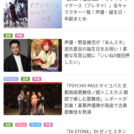
イケース（ブレマイ）』全キャ
ラクター一覧！声優・誕生日・
年齢まとめ
話題
声優
声優・野島健児が『あんスタ』
桃華月憚
Over Drive
マージナルプリンス
逆先夏目の誕生日をお祝い！素
～月桂樹の王子達～
守東春彦
寺尾晃一
アンリ=ユーグ=ド=サ
敵な写真公開に「いいね5億回押
ン・ジェルマン
したい」
イベント
話題
声優
「PSYCHO-PASS サイコパス 京
都南座歌舞伎ノ舘×こえかぶ 朗
読で楽しむ歌舞伎」レポートが
到着！豪華声優陣が南座で古典
歌舞伎を熱演
イノセント・ヴィー
ハチミツとクローバ
プリンセス・プリン
ナス
ーII
セス
葛城丈
竹本祐太（12話）
坂本春海
話題
アニメ
マンガ
声優
『Dr.STONE』Dr.ゼノとスタン