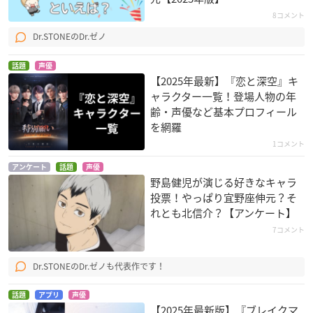
榛葉道流
ワスプ
龍童パルス
8コメント
Dr.STONEのDr.ゼノ
話題
声優
【2025年最新】『恋と深空』キ
ャラクター一覧！登場人物の年
齢・声優など基本プロフィール
を網羅
戦う司書 The Book
薬師寺涼子の怪奇事
あまつき
of Bantorra
件簿
平八
1コメント
ウインケニー
岸本明
アンケート
話題
声優
野島健児が演じる好きなキャラ
投票！やっぱり宜野座伸元？そ
れとも北信介？【アンケート】
7コメント
Dr.STONEのDr.ゼノも代表作です！
灼眼のシャナII
ぼくらの
鋼鉄三国志
佐藤啓作
カンジ（吉川寛治）
魯粛子敬
話題
アプリ
声優
【2025年最新版】『ブレイクマ