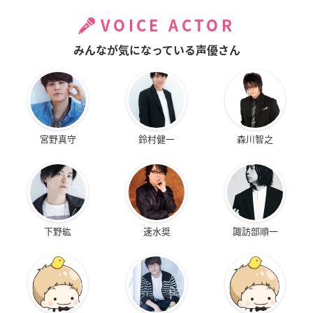
VOICE ACTOR
みんなが気になっている声優さん
宮野真守
鈴村健一
森川智之
下野紘
速水奨
諏訪部順一