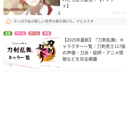
ト】
美少女戦士セーラー
ナースウィッチ小麦
干物妹！うまるちゃ
ムーン Crystal（デ
ちゃんＲ
ん
6コメント
ス・バスターズ編）
吉田友也
土間タイヘイ
やっぱり私の新しい世界の扉を開けた、マヒルです
タキシード仮面／地
場衛
話題
アニメ
ゲーム
声優
【2025年最新】『刀剣乱舞』キ
ャラクター一覧｜刀剣男士117振
の声優・刀派・絵師・アニメ情
報などを完全網羅
トリアージX
ハイスクールDxD Bo
PSYCHO-PASS サイ
rN
コパス 2
飛城京児
木場祐斗
宜野座伸元