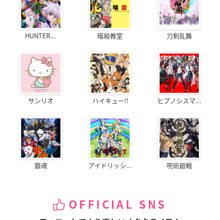
HUNTER...
暗殺教室
刀剣乱舞
サンリオ
ハイキュー!!
ヒプノシスマ...
銀魂
アイドリッシ...
呪術廻戦
OFFICIAL SNS