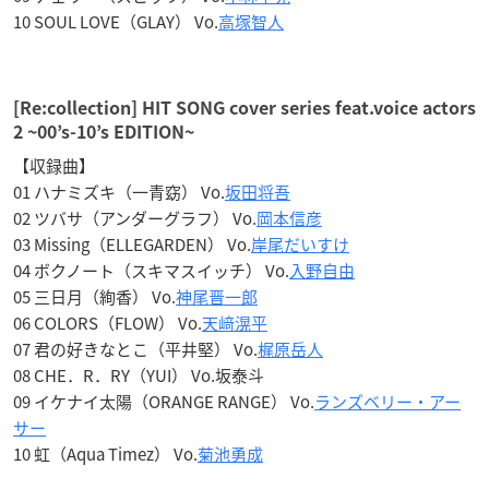
10 SOUL LOVE（GLAY） Vo.
高塚智人
[Re:collection] HIT SONG cover series feat.voice actors
2 ~00’s-10’s EDITION~
【収録曲】
01 ハナミズキ（一青窈） Vo.
坂田将吾
02 ツバサ（アンダーグラフ） Vo.
岡本信彦
03 Missing（ELLEGARDEN） Vo.
岸尾だいすけ
04 ボクノート（スキマスイッチ） Vo.
入野自由
05 三日月（絢香） Vo.
神尾晋一郎
06 COLORS（FLOW） Vo.
天﨑滉平
07 君の好きなとこ（平井堅） Vo.
梶原岳人
08 CHE．R．RY（YUI） Vo.坂泰斗
09 イケナイ太陽（ORANGE RANGE） Vo.
ランズベリー・アー
サー
10 虹（Aqua Timez） Vo.
菊池勇成