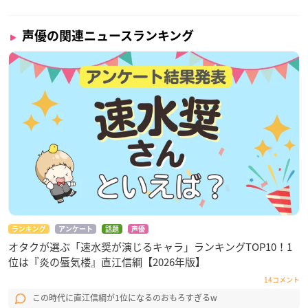
声優の関連ニュースランキング
【価格】
3,300円（税込）
ランキング
アンケート
話題
声優
オタクが選ぶ「速水奨が演じるキャラ」ランキングTOP10！1
【収録曲】
位は『炎の蜃気楼』直江信綱【2026年版】
01 壊れかけのRadio（徳永英明） Vo.
佐々木望
14コメント
02 ラブ・ストーリーは突然に（小田和正） Vo.
大塚剛央
この時代に直江信綱が1位になるのおもろすぎるw
03 君がいるだけで（米米CLUB） Vo.
野島健児