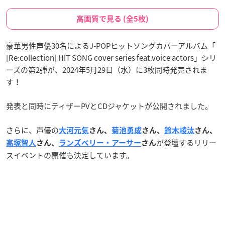
高画質で見る (全5枚)
豪華男性声優30名によるJ-POPヒットソングカバーアルバム「
[Re:collection] HIT SONG cover series feat.voice actors」シリ
ーズの第2弾が、2024年5月29日（水）に3枚同時発売されま
す！
発表と同時にティザーPVとCDジャケットが公開されました。
さらに、声優の
大河元気
さん、
菊池勇成
さん、
鈴木崚汰
さん、
が登壇するリリー
高塚智人
さん、
ランズベリー・アーサー
さん
スイベントの開催も決定しています。