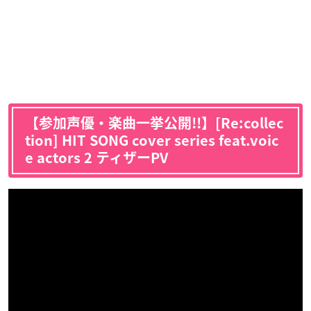
【参加声優・楽曲一挙公開!!】[Re:collec
tion] HIT SONG cover series feat.voic
e actors 2 ティザーPV