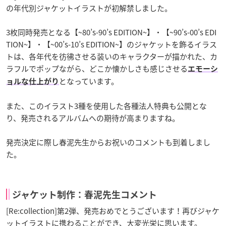
の年代別ジャケットイラストが初解禁しました。
3枚同時発売となる【~80’s-90’s EDITION~】・【~90’s-00’s EDI
TION~】・【~00’s-10’s EDITION~】のジャケットを飾るイラス
トは、各年代を彷彿させる装いのキャラクターが描かれた、カ
ラフルでポップながら、どこか懐かしさも感じさせる
エモーシ
となっています。
ョルな仕上がり
また、このイラスト3種を使用した各種法人特典も公開とな
り、発売されるアルバムへの期待が高まりますね。
発売決定に際し春泥先生からお祝いのコメントも到着しまし
た。
ジャケット制作：春泥先生コメント
[Re:collection]第2弾、発売おめでとうございます！再びジャケ
ットイラストに携わることができ、大変光栄に思います。