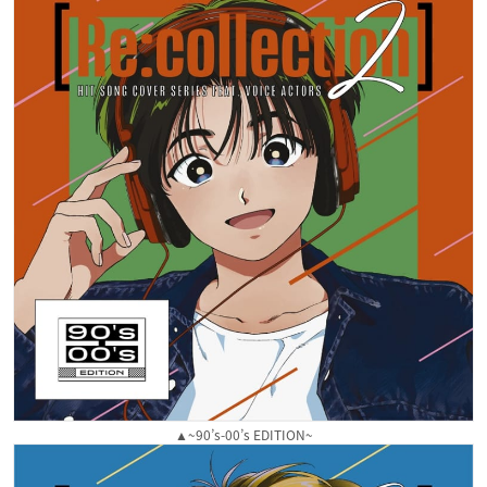
▲~90’s-00’s EDITION~