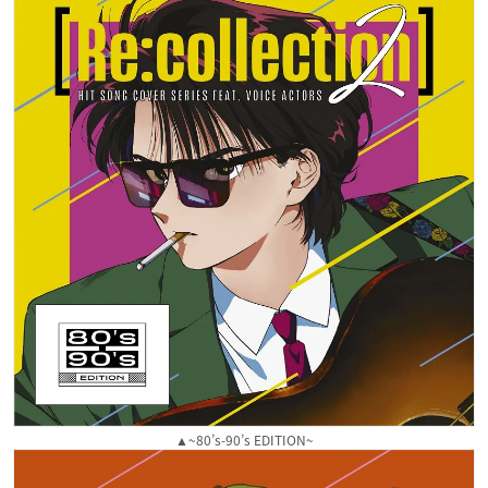
▲~80’s-90’s EDITION~