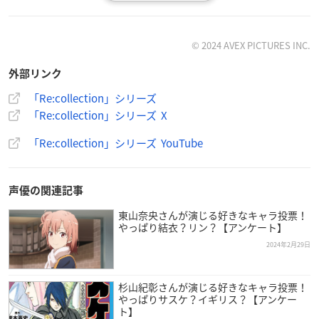
©️ 2024 AVEX PICTURES INC.
外部リンク
「Re:collection」シリーズ
「Re:collection」シリーズ X
「Re:collection」シリーズ YouTube
声優の関連記事
【価格】
東山奈央さんが演じる好きなキャラ投票！
やっぱり結衣？リン？【アンケート】
3,300円（税込）
2024年2月29日
【収録曲】
01 道化師のソネット（さだまさし） Vo.
草尾毅
杉山紀彰さんが演じる好きなキャラ投票！
02 昴 -すばる-（谷村新司） Vo.中田譲治
やっぱりサスケ？イギリス？【アンケー
ト】
03 ロックンロール・ウィドウ（山口百恵） Vo.
堀江瞬