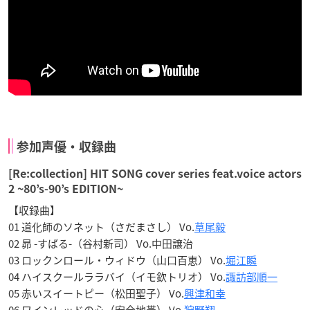
参加声優・収録曲
[Re:collection] HIT SONG cover series feat.voice actors
2 ~80’s-90’s EDITION~
【収録曲】
01 道化師のソネット（さだまさし） Vo.
草尾毅
02 昴 -すばる-（谷村新司） Vo.中田譲治
03 ロックンロール・ウィドウ（山口百恵） Vo.
堀江瞬
04 ハイスクールララバイ（イモ欽トリオ） Vo.
諏訪部順一
05 赤いスイートピー（松田聖子） Vo.
興津和幸