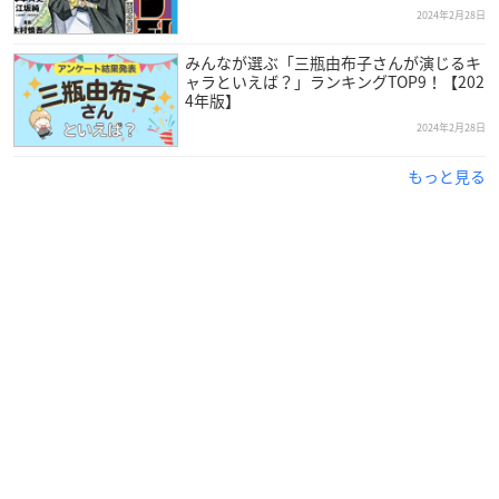
04 ハイスクールララバイ（イモ欽トリオ） Vo.
諏訪部順一
2024年2月28日
05 赤いスイートピー（松田聖子） Vo.
興津和幸
みんなが選ぶ「三瓶由布子さんが演じるキ
06 ワインレッドの心（安全地帯） Vo.
狩野翔
ャラといえば？」ランキングTOP9！【202
07 I LOVE YOU（尾崎 豊） Vo.
林勇
4年版】
08 SAND BEIGE -砂漠へ- （中森明菜） Vo.
森田成一
2024年2月28日
09 My Revolution（渡辺美里） Vo.
新垣樽助
もっと見る
10 駅（竹内まりや） Vo.
古谷徹
[Re:collection] HIT SONG cover series feat.voic
e actors 2 ~90’s-00’s EDITION~