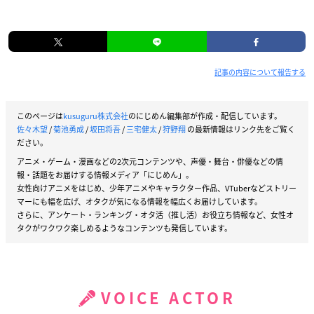
04 ボクノート（スキマスイッチ） Vo.
入野自由
05 三日月（絢香） Vo.
神尾晋一郎
06 COLORS（FLOW） Vo.
天﨑滉平
07 君の好きなとこ（平井堅） Vo.
梶原岳人
記事の内容について報告する
08 ＣＨＥ．Ｒ．ＲＹ（YUI） Vo.坂泰斗
09 イケナイ太陽（ORANGE RANGE） Vo.
ランズベリー・アー
サー
このページは
kusuguru株式会社
のにじめん編集部が作成・配信しています。
佐々木望
/
菊池勇成
/
坂田将吾
/
三宅健太
/
狩野翔
の最新情報はリンク先をご覧く
10 虹（Aqua Timez） Vo.
菊池勇成
ださい。
アニメ・ゲーム・漫画などの2次元コンテンツや、声優・舞台・俳優などの情
報・話題をお届けする情報メディア「にじめん」。
女性向けアニメをはじめ、少年アニメやキャラクター作品、VTuberなどストリー
マーにも幅を広げ、オタクが気になる情報を幅広くお届けしています。
さらに、アンケート・ランキング・オタ活（推し活）お役立ち情報など、女性オ
タクがワクワク楽しめるようなコンテンツも発信しています。
VOICE ACTOR