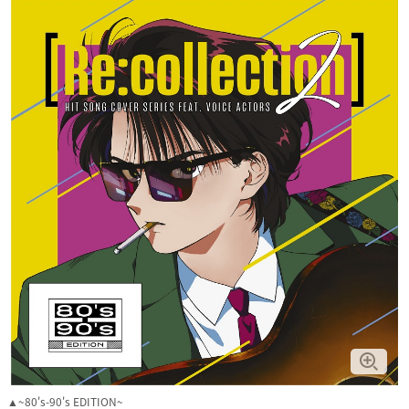
▲~80's-90's EDITION~