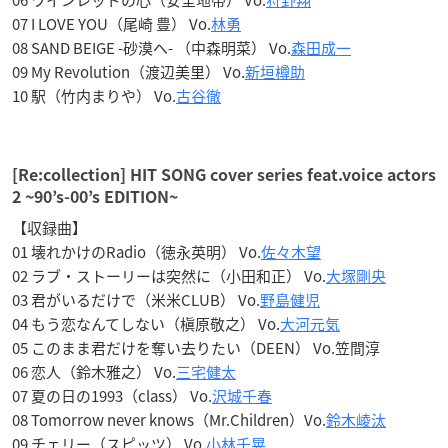
06 ワインレッドの心（安全地帯） Vo.
狩野翔
07 I LOVE YOU（尾崎 豊） Vo.
林勇
08 SAND BEIGE -砂漠へ- （中森明菜） Vo.
森田成一
09 My Revolution（渡辺美里） Vo.
新垣樽助
10 駅（竹内まりや） Vo.
古谷徹
[Re:collection] HIT SONG cover series feat.voice actors
2 ~90’s-00’s EDITION~
【収録曲】
01 壊れかけのRadio（徳永英明） Vo.
佐々木望
02 ラブ・ストーリーは突然に（小田和正） Vo.
大塚剛央
03 君がいるだけで（米米CLUB） Vo.
野島健児
04 もう恋なんてしない（槇原敬之） Vo.
大河元気
05 このまま君だけを奪い去りたい（DEEN） Vo.笠間淳
06 恋人（鈴木雅之） Vo.
三宅健太
07 夏の日の1993（class） Vo.
沢城千春
08 Tomorrow never knows（Mr.Children）Vo.
鈴木崚汰
09 チェリー（スピッツ） Vo.
小林千晃