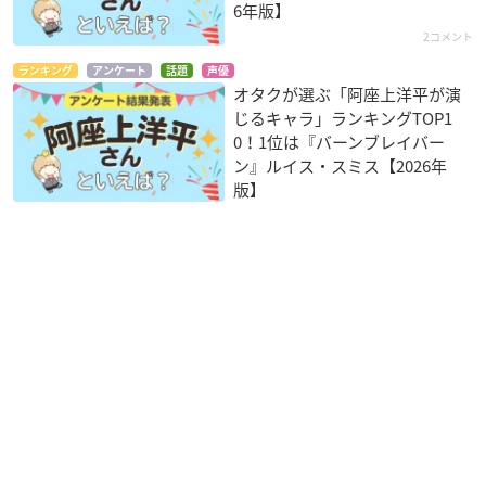
6年版】
2コメント
ランキング
アンケート
話題
声優
オタクが選ぶ「阿座上洋平が演
じるキャラ」ランキングTOP1
0！1位は『バーンブレイバー
ン』ルイス・スミス【2026年
版】
【価格】
3,300円（税込）
【収録曲】
01 ハナミズキ（一青窈） Vo.
坂田将吾
02 ツバサ（アンダーグラフ） Vo.
岡本信彦
03 Missing（ELLEGARDEN） Vo.
岸尾だいすけ