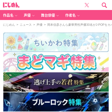
に
じ
め
ん
作品名
声優
舞台俳優
作者名
にじめん
>
ニュース
>
声優
> 岡本信彦さんら豪華男性声優30名がJ-POPをカバー！