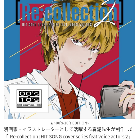
▲~00’s-10’s EDITION~
漫画家・イラストレーターとして活躍する春泥先生が制作した
「[Re:collection] HIT SONG cover series feat.voice actors 2」