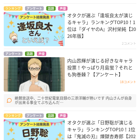
04 もう恋なんてしない（槇原敬之） Vo.
大河元気
ランキング
アンケート
話題
声優
05 このまま君だけを奪い去りたい（DEEN） Vo.笠間淳
オタクが選ぶ「逢坂良太が演じ
06 恋人（鈴木雅之） Vo.
三宅健太
るキャラ」ランキングTOP10！1
07 夏の日の1993（class） Vo.
沢城千春
位は『ダイヤのA』沢村栄純【20
26年版】
08 Tomorrow never knows（Mr.Children）Vo.
鈴木崚汰
09 チェリー（スピッツ） Vo.
小林千晃
2コメント
10 SOUL LOVE（GLAY） Vo.
高塚智人
アンケート
話題
声優
内山昂輝が演じる好きなキャラ
投票！やっぱり月島蛍？それと
も狗巻棘？【アンケート】
[Re:collection] HIT SONG cover series feat.voic
18コメント
e actors 2 ~00’s-10’s EDITION~
絶賛放送中、二十世紀電氣目録の三添洋輔が熱いです 内山さんが自身
が出来る事全てぶち込んだ…
ランキング
アンケート
話題
声優
オタクが選ぶ「日野聡が演じる
キャラ」ランキングTOP10！1位
は『鬼滅の刃』煉󠄁獄杏寿郎【202