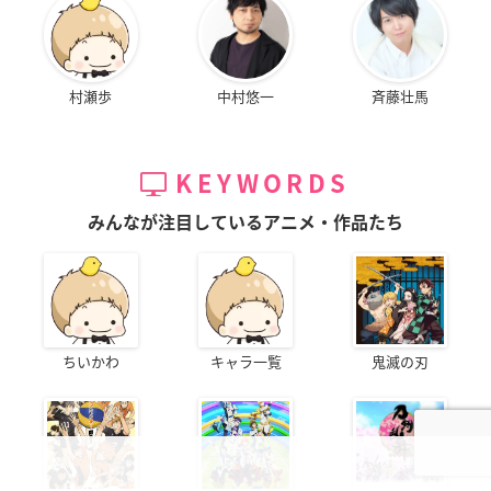
村瀬歩
中村悠一
斉藤壮馬
KEYWORDS
みんなが注目しているアニメ・作品たち
ちいかわ
キャラ一覧
鬼滅の刃