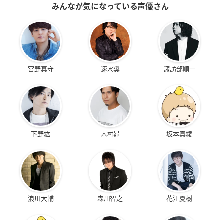
みんなが気になっている声優さん
宮野真守
速水奨
諏訪部順一
下野紘
木村昴
坂本真綾
浪川大輔
森川智之
花江夏樹