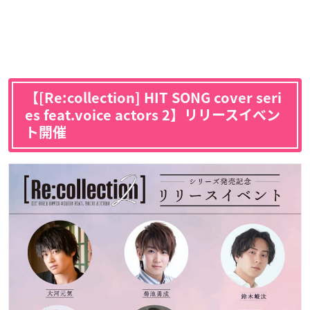
【[Re:collection] HIT SONG cover seri
es feat.voice actors 2】リリースイベン
ト開催