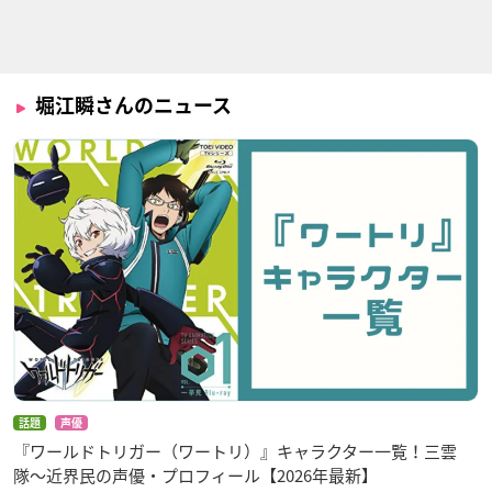
社長、バトルの時間
蜘蛛ですが、なに
キングスレイド 意志
です！
か？
を継ぐものたち
ミナト
シュン
テオ
堀江瞬さんのニュース
放課後さいころ倶楽
トライナイツ
博多明太！ぴりから
部
こちゃん
有村凛斗
吉岡龍二
バランくん
話題
声優
『ワールドトリガー（ワートリ）』キャラクター一覧！三雲
隊〜近界民の声優・プロフィール【2026年最新】
さらざんまい
爆丸バトルプラネッ
なむあみだ仏っ！-蓮