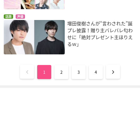
話題
声優
増田俊樹さんが“言わされた”誕
プレ披露！贈り主バレバレ匂わ
せに「絶対プレゼント主ほりえ
るｗ」
1
2
3
4