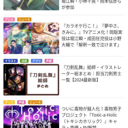
堀江瞬・小林千晃・岡本信彦ら
が参加
アニメ
ニュース
『カラオケ行こ！』『夢中さ、
きみに。』TVアニメ化！岡聡実
役は堀江瞬・成田狂児役は小野
大輔で「解釈一致で泣けます」
イラスト
話題
アプリ
声優
『刀剣乱舞』絵師・イラストレ
ーター総まとめ｜担当刀剣男士
一覧【2024最新版】
グッズ
声優
ニュース
ついに毒物が擬人化！毒物男子
プロジェクト『Toxic-a-Holic
（トキシカホリック）』キャ
ラ・声優・PV解禁