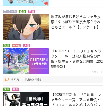
風の又三郎
爆丸アーマードアラ
ホイッスル！（2016
イアンス
年版）
ぺ吉
アンケート
話題
声優
トゥロックス
風祭将
堀江瞬が演じる好きなキャラ投
票！やっぱり市川京太郎？それ
ともピエール？【アンケート】
話題
ゲーム
声優
『18TRIP（エイトリ）』キャラ
クター一覧｜登場人物34名の声
優・誕生日・身長など網羅【202
5年最新】
5コメント
それなー！同感👍同感👍
話題
声優
【2025年最新版】『黒執事』キ
ャラクター一覧｜アニメ声優・
プロフィールまとめ【ネタバレ