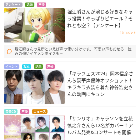
アンケート
話題
声優
堀江瞬さんが演じる好きなキャ
ラ投票！やっぱりピエール？そ
れとも空？【アンケート】
10コメント
堀江瞬さんの見所といえば声の使い分けです。 可愛い声もだせる、雄
みの強いイケメンボイスも…
イベント
写真
話題
声優
「キラフェス2024」岡本信彦さ
んら豪華声優陣オフショット！
キラキラ衣装を着た神谷浩史さ
んの動画にキュン
音楽CD
声優
ニュース
「サンリオ」キャラソンを立花
慎之介さんら12名がカバー！ア
ルバム発売&コンサートも開催