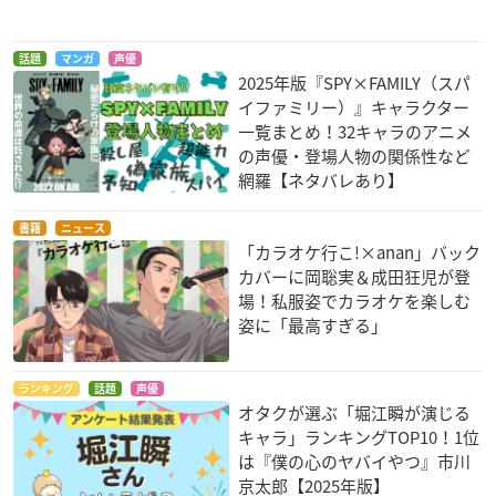
地獄の業火
（セカンドシーズ
ナビモン
ン）
話題
マンガ
声優
桧山一翔
2025年版『SPY×FAMILY（スパ
イファミリー）』キャラクター
一覧まとめ！32キャラのアニメ
の声優・登場人物の関係性など
網羅【ネタバレあり】
書籍
ニュース
「カラオケ行こ!×anan」バック
12歳。～ちっちゃな
ファンタシースター
ストライク・ザ・ブ
カバーに岡聡実＆成田狂児が登
ムネのトキメキ～
オンライン2 ジ アニ
ラッドⅢ 第1巻
場！私服姿でカラオケを楽しむ
メーション
桧山一翔
ロギ
瓜坂セイヤ
姿に「最高すぎる」
ランキング
話題
声優
オタクが選ぶ「堀江瞬が演じる
キャラ」ランキングTOP10！1位
は『僕の心のヤバイやつ』市川
京太郎【2025年版】