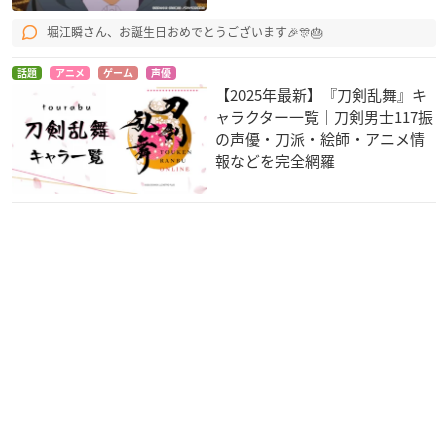
まる異世界狂想曲
deM
寝住
サトゥー
ピエール
堀江瞬さん、お誕生日おめでとうございます🎉🎊🎂
話題
アニメ
ゲーム
声優
【2025年最新】『刀剣乱舞』キ
ャラクター一覧｜刀剣男士117振
の声優・刀派・絵師・アニメ情
報などを完全網羅
THE IDOLM@STER
ナナマル サンバツ
侍霊演武 SOUL BU
Prologue SideM -E
STER
越山識
pisode of Jupiter-
曹性
ピエール
デジモンユニバース
12歳。～ちっちゃな
迷家-マヨイガ-
アプリモンスターズ
ムネのトキメキ～