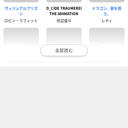
ヴィジュアルプリズ
D_CIDE TRAUMEREI
ドラゴン、家を買
ン
THE ANIMATION
う。
ロビン・ラフィット
伏辺或斗
レティ
2.43 清陰高校男子バ
アクダマドライブ
彼女、お借りします
レー部
ハッカー
木ノ下和也
掛川智紀