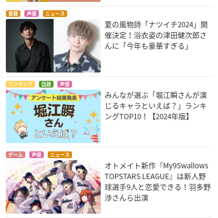
書籍
声優
ニュース
夏の風物詩「ナツイチ2024」開
催決定！浴衣姿の津田健次郎さ
んに「今年も豪華すぎる」
ランキング
話題
声優
みんなが選ぶ「堀江瞬さんが演
じるキャラといえば？」ランキ
ングTOP10！【2024年版】
ゲーム
声優
ニュース
オトメイト新作『My9Swallows
TOPSTARS LEAGUE』は新人野
球選手9人と恋愛できる！羽多野
渉さんら出演