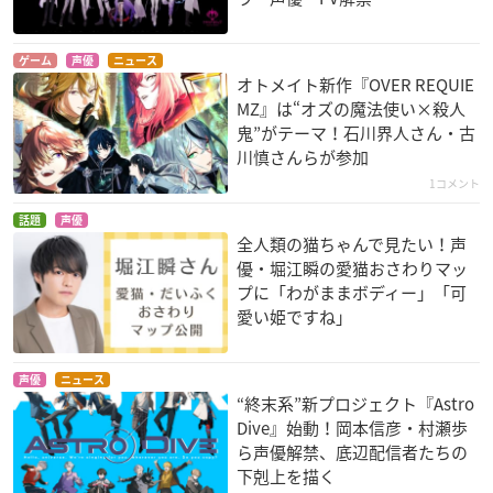
ゲーム
声優
ニュース
オトメイト新作『OVER REQUIE
MZ』は“オズの魔法使い×殺人
鬼”がテーマ！石川界人さん・古
川慎さんらが参加
1コメント
話題
声優
全人類の猫ちゃんで見たい！声
優・堀江瞬の愛猫おさわりマッ
プに「わがままボディー」「可
愛い姫ですね」
声優
ニュース
“終末系”新プロジェクト『Astro
Dive』始動！岡本信彦・村瀬歩
ら声優解禁、底辺配信者たちの
下剋上を描く