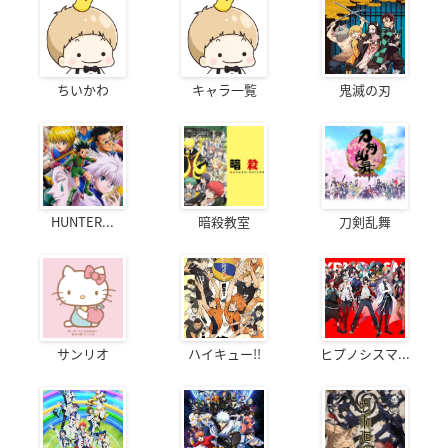
ちいかわ
キャラ一覧
鬼滅の刃
HUNTER...
暗殺教室
刀剣乱舞
サンリオ
ハイキュー!!
ヒプノシスマ...