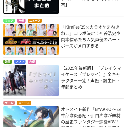
有】
フェア
声優
ニュース
「KiraFes’25×カラオケまねき
ねこ」コラボ決定！神谷浩史や
岡本信彦たち人気声優のハート
ポーズがメロすぎる
話題
アプリ
声優
【2025年最新版】『ブレイクマ
イケース（ブレマイ）』全キャ
ラクター一覧！声優・誕生日・
年齢まとめ
ゲーム
ニュース
オトメイト新作『BYAKKO ～四
神部隊炎恋記～』白虎隊が題材
の歴史ファンタジー恋愛ADV！