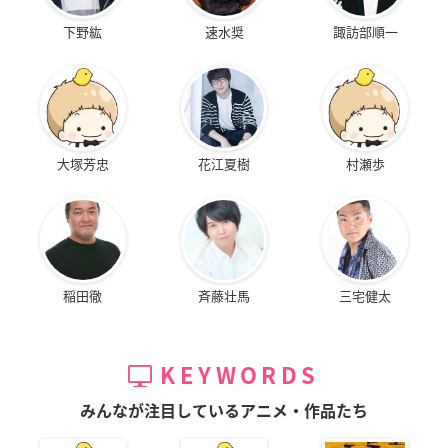
下野紘
速水奨
諏訪部順一
大塚芳忠
花江夏樹
村瀬歩
稲田徹
斉藤壮馬
三宅健太
KEYWORDS
みんなが注目しているアニメ・作品たち