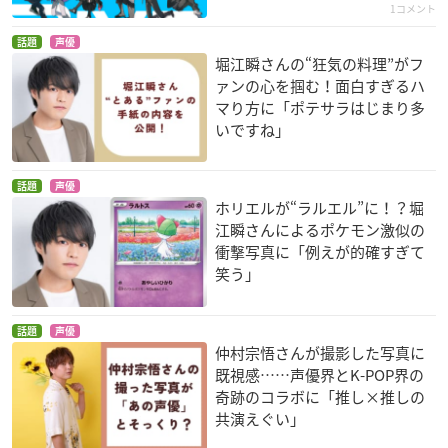
1コメント
話題
声優
堀江瞬さんの“狂気の料理”がフ
ァンの心を掴む！面白すぎるハ
マり方に「ポテサラはじまり多
いですね」
話題
声優
ホリエルが“ラルエル”に！？堀
江瞬さんによるポケモン激似の
衝撃写真に「例えが的確すぎて
笑う」
話題
声優
仲村宗悟さんが撮影した写真に
既視感……声優界とK-POP界の
奇跡のコラボに「推し×推しの
共演えぐい」