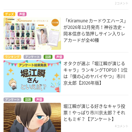
ト
台 UTENA-
陣内燕太
2コメント
トゥロックス
普賢菩薩
グッズ
声優
「Kiramune カードウエハース」
が2026年12月発売！神谷浩史・
岡本信彦ら箔押しサイン入りレ
アカードが全40種
ランキング
アンケート
話題
声優
同居人はひざ、
アイドルマスター Si
アンゴルモア 元寇合
オタクが選ぶ「堀江瞬が演じる
時々、頭のうえ。
deM 理由あってMi
戦記
キャラ」ランキングTOP10！1位
ni!
矢坂大翔
阿無志
は『僕の心のヤバイやつ』市川
ピエール
京太郎【2026年版】
アンケート
話題
声優
堀江瞬が演じる好きなキャラ投
票！やっぱり市川京太郎？それ
ともミギ？【アンケート】
4コメント
デスマーチからはじ
アイドルマスター Si
十二大戦