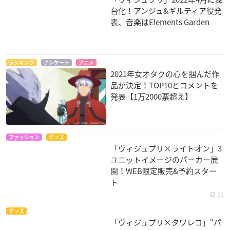
台化！アンジュ&ギルティア役発
表、音楽はElements Garden
ランキング
アンケート
アニメ
2021年女オタクの心を掴んだ作
品が決定！TOP10とコメントを
発表【1万2000票超え】
ファッション
グッズ
「ヴィジュプリ×ライトオン」3
ユニットイメージのパーカー展
開！WEB限定販売&予約スター
ト
11
グッズ
「ヴィジュプリ×タワレコ」“パ