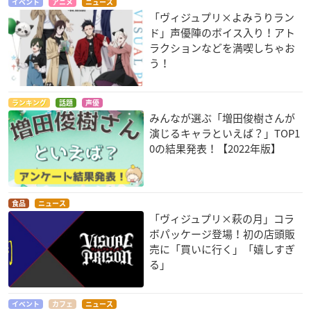
イベント
アニメ
ニュース
「ヴィジュプリ×よみうりラン
ド」声優陣のボイス入り！アト
ラクションなどを満喫しちゃお
う！
ランキング
話題
声優
みんなが選ぶ「増田俊樹さんが
演じるキャラといえば？」TOP1
0の結果発表！【2022年版】
食品
ニュース
「ヴィジュプリ×萩の月」コラ
ボパッケージ登場！初の店頭販
売に「買いに行く」「嬉しすぎ
る」
イベント
カフェ
ニュース