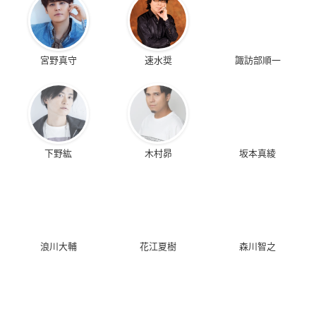
宮野真守
速水奨
諏訪部順一
下野紘
木村昴
坂本真綾
浪川大輔
花江夏樹
森川智之