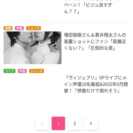
ペーン！「ビジュ良すぎ
ん？？」
書籍
声優
ニュース
増田俊樹さん＆蒼井翔太さんの
美麗ショットにファン「距離近
くない？」「圧倒的な美」
ライブ
声優
ニュース
「ヴィジュプリ」SPライブにメ
イン声優10名集結&2022年6月開
催！「想像だけで倒れそう」
1
2