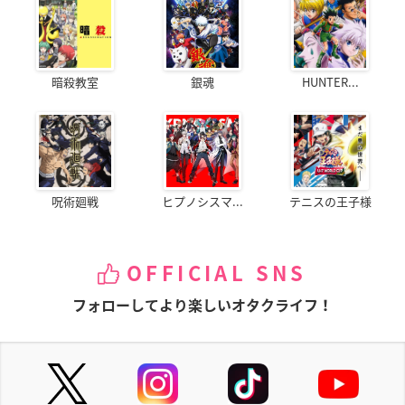
暗殺教室
銀魂
HUNTER...
呪術廻戦
ヒプノシスマ...
テニスの王子様
OFFICIAL SNS
フォローしてより楽しいオタクライフ！