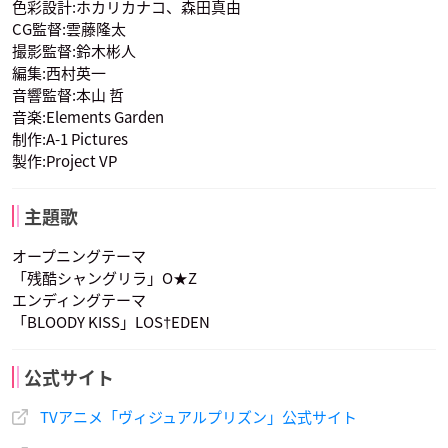
色彩設計:ホカリカナコ、森田真由
CG監督:雲藤隆太
撮影監督:鈴木彬人
編集:西村英一
ハイド・ジャイエ
パンニャ
音響監督:本山 哲
声優：蒼井翔太
声優：杉田智和
音楽:Elements Garden
制作:A-1 Pictures
製作:Project VP
主題歌
オープニングテーマ
「残酷シャングリラ」O★Z
エンディングテーマ
「BLOODY KISS」LOS†EDEN
公式サイト
TVアニメ「ヴィジュアルプリズン」公式サイト