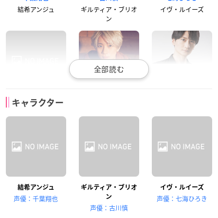
結希アンジュ
ギルティア・ブリオ
イヴ・ルイーズ
ン
堀江瞬
江口拓也
島﨑信長
キャラクター
ロビン・ラフィット
サガ・ラトゥール
ミスト・フレーヴ
結希アンジュ
ギルティア・ブリオ
イヴ・ルイーズ
永塚拓馬
矢野奨吾
増田俊樹
ン
声優：千葉翔也
声優：七海ひろき
ヴーヴ・エリザベス
ジャック・ムートン
ディミトリ・ロマネ
声優：古川慎