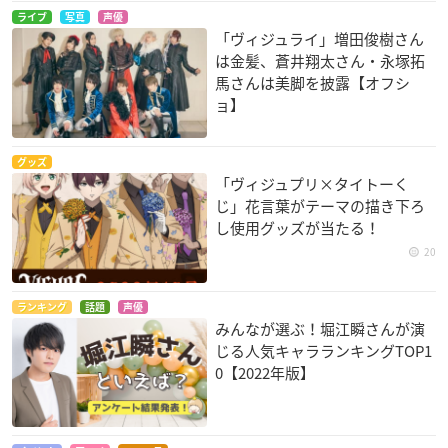
ライブ
写真
声優
「ヴィジュライ」増田俊樹さん
は金髪、蒼井翔太さん・永塚拓
馬さんは美脚を披露【オフシ
ョ】
グッズ
「ヴィジュプリ×タイトーく
じ」花言葉がテーマの描き下ろ
し使用グッズが当たる！
20
ランキング
話題
声優
みんなが選ぶ！堀江瞬さんが演
じる人気キャラランキングTOP1
0【2022年版】