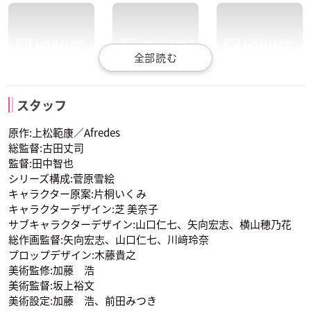
蒼井翔太
杉田智和
ロビン・ラフィット
サガ・ラトゥール
ミスト・フレーヴ
スタッフ
ハイド・ジャイエ
パンニャ
声優：堀江瞬
声優：江口拓也
声優：島﨑信長
原作:上松範康／Afredes
総監督:古田丈司
監督:田中智也
シリーズ構成:菅原雪絵
キャラクター原案:片桐いくみ
キャラクターデザイン:芝 美奈子
サブキャラクターデザイン:山口仁七、矢向宏志、横山穂乃花
総作画監督:矢向宏志、山口仁七、川﨑玲奈
ヴーヴ・エリザベス
ジャック・ムートン
ディミトリ・ロマネ
プロップデザイン:木藤貴之
声優：永塚拓馬
声優：矢野奨吾
声優：増田俊樹
美術監修:加藤 浩
美術監督:坂上裕文
美術設定:加藤 浩、前田みつき