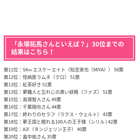
「永塚拓馬さんといえば？」30位までの
結果はこちら！
第11位：SK∞ エスケーエイト（知念実也〈MIYA〉） 58票
第12位：怪病医ラムネ（クロ） 51票
第13位：紅茶好き 51票
第13位：夢職人と忘れじの黒い妖精（ファズ） 51票
第15位：高塚智人さん 49票
第16位：千葉翔也さん 44票
第17位：終わりのセラフ（ラクス・ウェルト） 43票
第18位：夢王国と眠れる100人の王子様（シリル ) 42票
第19位：A3!（タンジェリン王子） 40票
第20位：畠中祐さん 35票