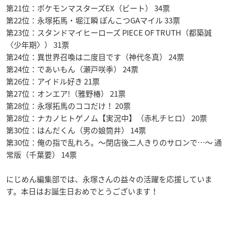
第21位：ポケモンマスターズEX（ビート） 34票
第22位：永塚拓馬・堀江瞬 ぽんこつGAマイル 33票
第23位：スタンドマイヒーローズ PIECE OF TRUTH（都築誠
〈少年期〉） 31票
第24位：異世界召喚は二度目です（神代冬真） 24票
第24位：であいもん（瀬戸咲季） 24票
第26位：アイドル好き 21票
第27位：オンエア!（雅野椿） 21票
第28位：永塚拓馬のココだけ！ 20票
第28位：ナカノヒトゲノム【実況中】（赤札チヒロ） 20票
第30位：はんだくん（男の娘筒井） 14票
第30位：俺の指で乱れろ。〜閉店後二人きりのサロンで…〜 通
常版（千葉要） 14票
にじめん編集部では、永塚さんの益々の活躍を応援していま
す。本日はお誕生日おめでとうございます！