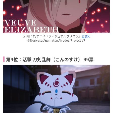
（引用：TVアニメ『ヴィジュアルプリズン』
公式X
）
©Noriyasu Agematsu,Afredes/Project VP
第4位：活撃 刀剣乱舞（こんのすけ） 99票