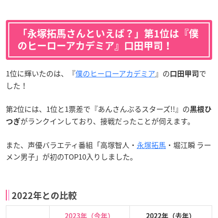
「永塚拓馬さんといえば？」第1位は『僕
のヒーローアカデミア』口田甲司！
1位に輝いたのは、『
僕のヒーローアカデミア
』の
で
口田甲司
した！
第2位には、1位と1票差で『あんさんぶるスターズ!!』の
黒根ひ
がランクインしており、接戦だったことが伺えます。
つぎ
また、声優バラエティ番組「高塚智人・
永塚拓馬
・堀江瞬 ラー
メン男子」が初のTOP10入りしました。
2022年との比較
2023年（今年）
2022年（去年）