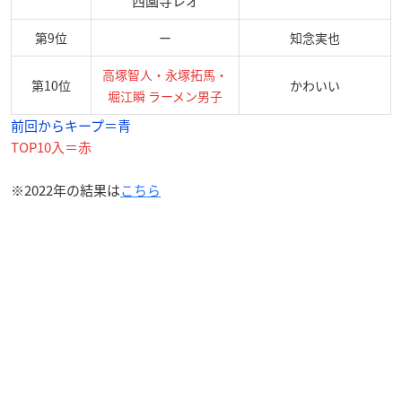
西園寺レオ
第9位
ー
知念実也
高塚智人・永塚拓馬・
第10位
かわいい
堀江瞬 ラーメン男子
前回からキープ＝青
TOP10入＝赤
※2022年の結果は
こちら