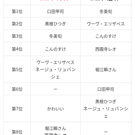
第1位
口田甲司
冬美旬
第2位
黒根ひつぎ
ヴーヴ・エリザベス
第3位
冬美旬
こんのすけ
第4位
こんのすけ
西園寺レオ
ヴーヴ・エリザベス
ネージュ・リュバン
第5位
堀江瞬さん
シェ
第6位
ー
口田甲司
黒根ひつぎ
ネージュ・リュバンシ
第7位
かわいい
ェ
堀江瞬さん
第8位
ー