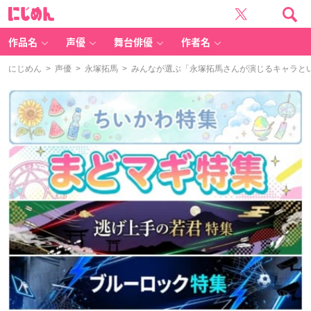
に
じ
め
ん
作品名
声優
舞台俳優
作者名
にじめん
>
声優
>
永塚拓馬
> みんなが選ぶ「永塚拓馬さんが演じるキャラといえ