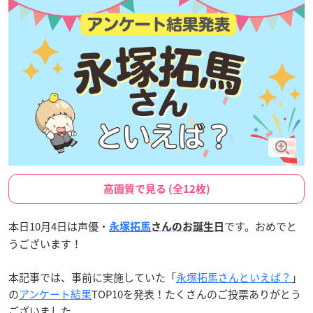
高画質で見る (全12枚)
本日10月4日は声優・
です。おめでと
永塚拓馬
さんのお誕生日
うございます！
本記事では、事前に実施していた「
永塚拓馬さんといえば？
」
の
アンケート結果
TOP10を発表！たくさんのご投票ありがとう
ございました。