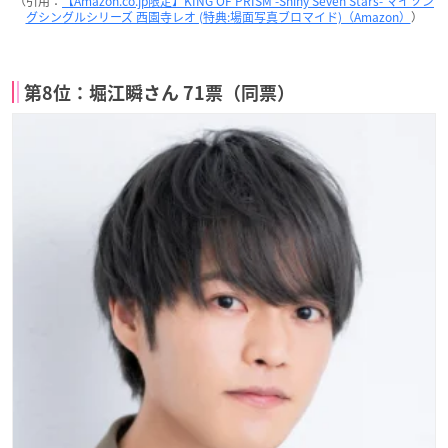
（引用：
【Amazon.co.jp限定】KING OF PRISM -Shiny Seven Stars- マイソン
グシングルシリーズ 西園寺レオ (特典:場面写真ブロマイド)（Amazon）
）
第8位：堀江瞬さん 71票（同票）