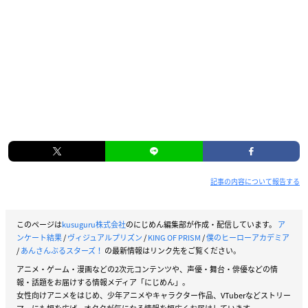
記事の内容について報告する
このページは
kusuguru株式会社
のにじめん編集部が作成・配信しています。
ア
ンケート結果
/
ヴィジュアルプリズン
/
KING OF PRISM
/
僕のヒーローアカデミア
/
あんさんぶるスターズ！
の最新情報はリンク先をご覧ください。
アニメ・ゲーム・漫画などの2次元コンテンツや、声優・舞台・俳優などの情
報・話題をお届けする情報メディア「にじめん」。
女性向けアニメをはじめ、少年アニメやキャラクター作品、VTuberなどストリー