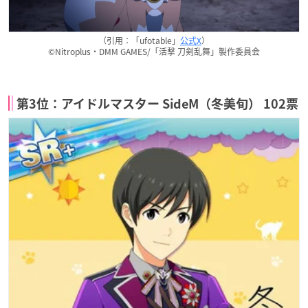
（引用：「ufotable」
公式X
）
©Nitroplus・DMM GAMES/「活撃 刀剣乱舞」製作委員会
第3位：アイドルマスター SideM（冬美旬） 102票