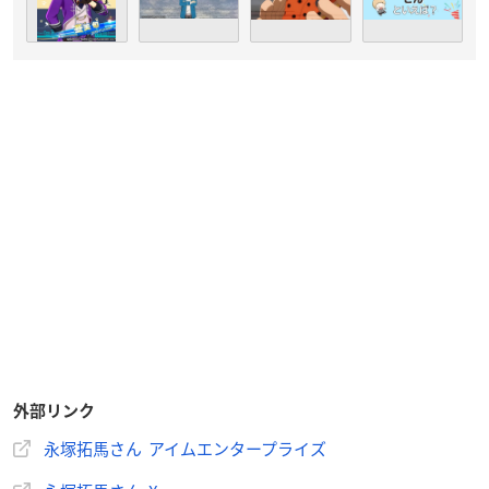
（引用：アイムエンタープライズ
公式サイト
）
永塚さんは神奈川県出身で現在アイムエンタープライズに所属
しており、今年で32歳を迎えます。
中学の文化祭をきっかけに演劇を志し、演劇の強豪校で高校生
活を過ごした永塚さん。
休日は劇団に所属しながらも、市役所で公務員として働く進路
を選択しましたが、声優養成所を経て事務所所属を決めた後は
退職し、声優としての道をスタートさせました。
高めの声質が特徴で中性的な役柄も多数演じているほか、2021
年10月にはアーティストとしてもデビューを果たすなど、今後
の活躍にも大注目の声優です！
外部リンク
永塚拓馬さん アイムエンタープライズ