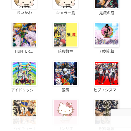
ちいかわ
キャラ一覧
鬼滅の刃
HUNTER...
暗殺教室
刀剣乱舞
アイドリッシ...
銀魂
ヒプノシスマ...
ハイキュー!!
サンリオ
呪術廻戦