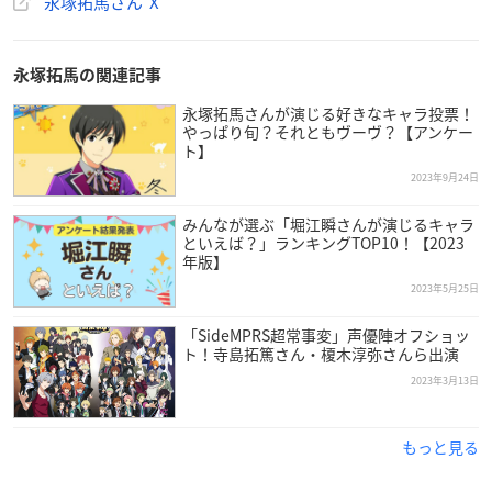
永塚拓馬さん X
永塚拓馬の関連記事
永塚拓馬さんが演じる好きなキャラ投票！
やっぱり旬？それともヴーヴ？【アンケー
ト】
2023年9月24日
みんなが選ぶ「堀江瞬さんが演じるキャラ
といえば？」ランキングTOP10！【2023
年版】
2023年5月25日
「SideMPRS超常事変」声優陣オフショッ
ト！寺島拓篤さん・榎木淳弥さんら出演
2023年3月13日
もっと見る