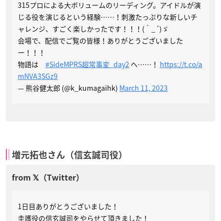
315プロによる大ボリュームのリーディング。アイドルが演
じる役を演じるという経験……！刺激たっぷりな新しいチ
ャレンジ、すごく楽しかったです！！！(｀_´)ゞ
会場で、配信でご覧の皆様！ありがとうございました
ー！！！
物語は
#SideMPRS超常事変_day2
へ……！
https://t.co/a
mNVA3SGz9
— 熊谷健太郎 (@k_kumagaihk)
March 11, 2023
増元拓也さん（信玄誠司役）
1日目ありがとうございました！
圭護役の信玄誠司をやらせて頂きました！