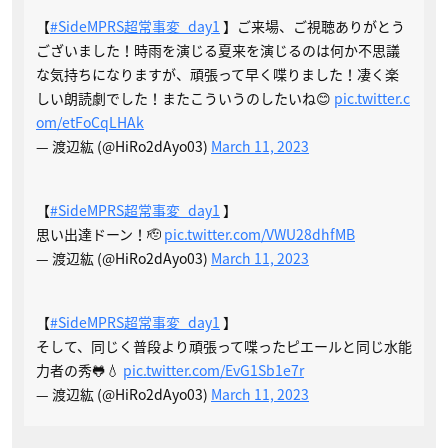
【
#SideMPRS超常事変_day1
】ご来場、ご視聴ありがとう
ございました！時雨を演じる夏来を演じるのは何か不思議
な気持ちになりますが、頑張って早く喋りました！凄く楽
しい朗読劇でした！またこういうのしたいね😊
pic.twitter.c
om/etFoCqLHAk
— 渡辺紘 (@HiRo2dAyo03)
March 11, 2023
【
#SideMPRS超常事変_day1
】
思い出達ドーン！🫡
pic.twitter.com/VWU28dhfMB
— 渡辺紘 (@HiRo2dAyo03)
March 11, 2023
【
#SideMPRS超常事変_day1
】
そして、同じく普段より頑張って喋ったピエールと同じ水能
力者の秀🐸💧
pic.twitter.com/EvG1Sb1e7r
— 渡辺紘 (@HiRo2dAyo03)
March 11, 2023