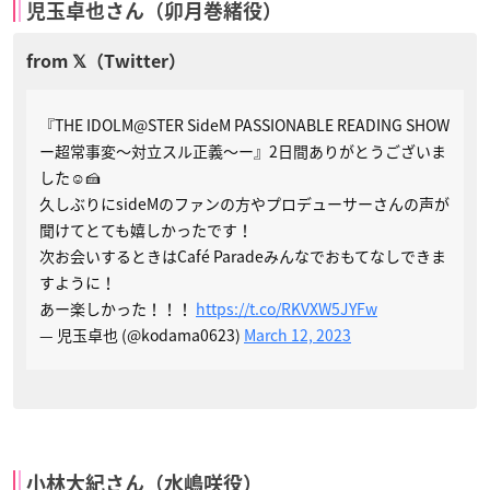
児玉卓也さん（卯月巻緒役）
『THE IDOLM@STER SideM PASSIONABLE READING SHOW
ー超常事変～対立スル正義～ー』2日間ありがとうございま
した☺️🍰
久しぶりにsideMのファンの方やプロデューサーさんの声が
聞けてとても嬉しかったです！
次お会いするときはCafé Paradeみんなでおもてなしできま
すように！
あー楽しかった！！！
https://t.co/RKVXW5JYFw
— 児玉卓也 (@kodama0623)
March 12, 2023
小林大紀さん（水嶋咲役）