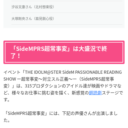
汐谷文康さん（北村想楽役）
大塚剛央さん（眉見鋭心役）
「SideMPRS超常事変」は大盛況で終
了！
イベント「THE IDOLM@STER SideM PASSIONABLE READING
SHOW ー超常事変～対立スル正義～ー（SideMPRS超常事
変）」は、315プロダクションのアイドル達が映画やドラマな
ど、様々なお仕事に挑む姿を描く、新感覚の
朗読劇
ステージで
す。
「SideMPRS超常事変」には、下記の声優さんが出演しまし
た。