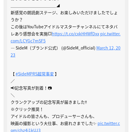
＿＿＿＿＿＿＿＿＿＿＿◢
新感覚の朗読劇ステージ、お楽しみいただけましたでしょ
うか？
この後はYouTubeアイドルマスターチャンネルにてネタバ
レあり感想会を実施💥
https://t.co/cxkHHWfDxx
pic.twitter.
com/LCYGc7mSF5
— SideM（ブランド公式） (@SideM_official)
March 12, 20
23
【
#SideMPRS超常事変
】
／
📢記念写真が到着！📷
＼
クランクアップの記念写真が届きました‼️
※クリック推奨！
アイドルの皆さんも、プロデューサーさんも、
映画の撮影という大仕事、お疲れさまでした✨
pic.twitter.c
om/chz4j1kUJ3