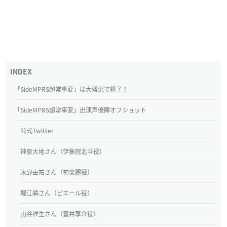
「SideMPRS超常事変」は大盛況で終了！
「SideMPRS超常事変」出演声優陣オフショット
公式Twitter
神原大地さん（伊集院北斗役）
永野由祐さん（神楽麗役）
堀江瞬さん（ピエール役）
山谷祥生さん（蒼井享介役）