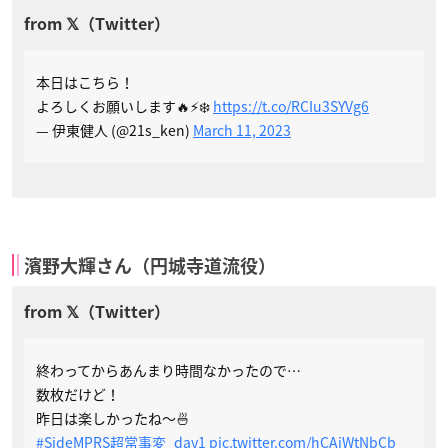
本日はこちら！
よろしくお願いします🔥⚡️❄️
https://t.co/RCIu3SYVg6
— 伊東健人 (@21s_ken)
March 11, 2023
濱野大輝さん（円城寺道流役）
終わってからあんまり時間なかったので…
数枚だけど！
昨日は楽しかったね〜🍜
#SideMPRS超常事変_day1
pic.twitter.com/hCAiWtNbCb