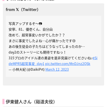
写真アップするぞ〜📷
安寧、81、優壱くん、自分🤗
改めて、超常事変いかがでしたか？？
まさに事変でしたよね…心が痛かったです😢
あの後生徒会の子たちはどうなってしまったのか…
day2のストーリーにも期待ですねっ！
315プロのアイドル達の勇姿を是非見届けてくださいね♪
#Si
deMPRS超常事変_day1
pic.twitter.com/MnDJnz2QSk
— 小林大紀 (@DaikiPrt)
March 12, 2023
伊東健人さん（硲道夫役）