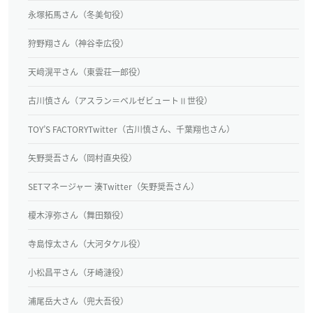
永塚拓馬さん（冬美旬役）
狩野翔さん（神谷幸広役）
天﨑滉平さん（東雲荘一郎役）
古川慎さん（アスラン＝ベルゼビュートⅡ世役）
TOY’S FACTORYTwitter（古川慎さん、千葉翔也さん）
矢野奨吾さん（岡村直央役）
SETマネージャー 湊Twitter（矢野奨吾さん）
榎木淳弥さん（舞田類役）
寺島惇太さん（大河タケル役）
小松昌平さん（牙崎漣役）
浦尾岳大さん（兜大吾役）