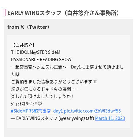
EARLY WINGスタッフ（白井悠介さん事務所）
【白井悠介】
THE IDOLM@STER SideM
PASSIONABLE READING SHOW
ー超常事変～対立スル正義～ーDay1に出演させて頂きまし
た🙌
ご覧頂きました皆様ありがとうございます🙇‍♂️
続きが気になるドキドキの展開……
楽しんで頂けましたでしょうか！
ｼﾞｪｯﾄｽﾄﾘｰﾑｯ!!💥
#SideMPRS超常事変_day1
pic.twitter.com/ZbWl3dwY56
— EARLY WINGスタッフ (@earlywingstaff)
March 11, 2023