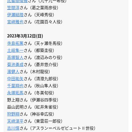
比留間俊哉
さん（九十九一希役）
笠間淳
さん（葛之葉雨彦役）
伊瀬結陸
さん（天峰秀役）
宮﨑雅也
さん（花園百々人役）
2023年3月12日(日)
寺島拓篤
さん（天ヶ瀬冬馬役）
土岐隼一
さん（都築圭役）
高塚智人
さん（渡辺みのり役）
菊池勇成
さん（蒼井悠介役）
濱健人
さん（木村龍役）
中田祐矢
さん（清澄九郎役）
千葉翔也
さん（秋山隼人役）
永塚拓馬
さん（冬美旬役）
野上翔さん（伊瀬谷四季役）
益山武明さん（紅井朱雀役）
狩野翔
さん（神谷幸広役）
天﨑滉平
さん（東雲荘一郎役）
古川慎
さん（アスラン＝ベルゼビュートⅡ世役）