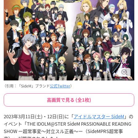
（引用：「SideM」ブランド
公式Twitter
）
高画質で見る (全1枚)
2023年3月11日(土)・12日(日)に「
アイドルマスター SideM
」の
イベント「THE IDOLM@STER SideM PASSIONABLE READING
SHOW ー超常事変～対立スル正義～ー（SideMPRS超常事