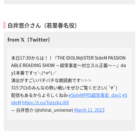
白井悠介さん（若里春名役）
本日17:30からは！！『THE IDOLM@STER SideM PASSION
ABLE READING SHOW －超常事変～対立スル正義～－』da
y1本番ですっ＼(^o^)／
演出がすごいバチバチな朗読劇です✨✨✨
315プロのみんなの熱い戦いをぜひご覧ください( ´∀`)
配信もあるからよろしくね👍️
#SideMPRS超常事変_day1
#S
ideM
https://t.co/TqlzzkzJ69
— 白井悠介 (@shirai_universe)
March 11, 2023