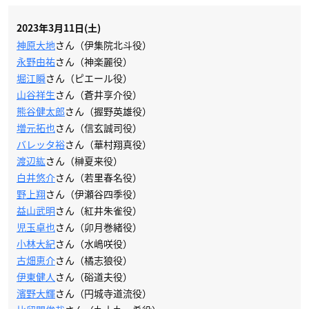
2023年3月11日(土)
神原大地
さん（伊集院北斗役）
永野由祐
さん（神楽麗役）
堀江瞬
さん（ピエール役）
山谷祥生
さん（蒼井享介役）
熊谷健太郎
さん（握野英雄役）
増元拓也
さん（信玄誠司役）
バレッタ裕
さん（華村翔真役）
渡辺紘
さん（榊夏来役）
白井悠介
さん（若里春名役）
野上翔
さん（伊瀬谷四季役）
益山武明
さん（紅井朱雀役）
児玉卓也
さん（卯月巻緒役）
小林大紀
さん（水嶋咲役）
古畑恵介
さん（橘志狼役）
伊東健人
さん（硲道夫役）
濱野大輝
さん（円城寺道流役）