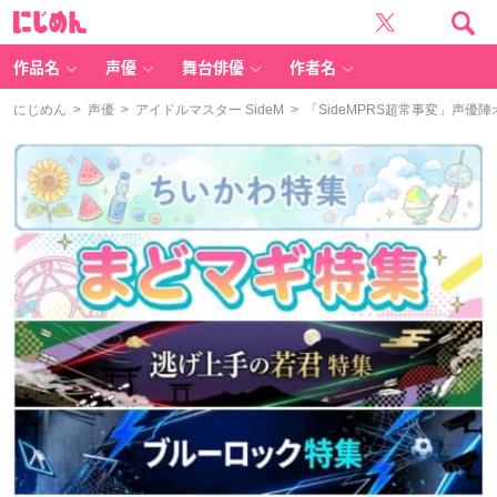
に
じ
め
ん
作品名
声優
舞台俳優
作者名
にじめん
>
声優
>
アイドルマスター SideM
> 「SideMPRS超常事変」声