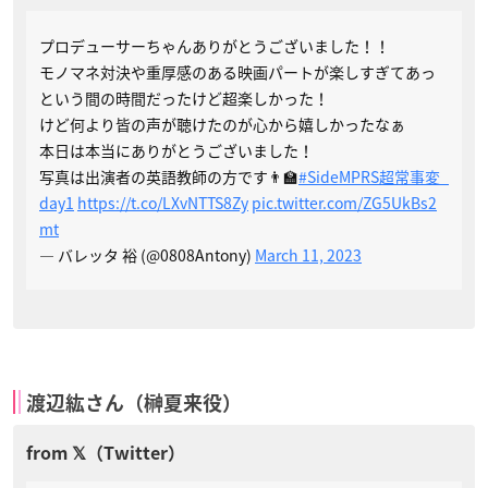
プロデューサーちゃんありがとうございました！！
モノマネ対決や重厚感のある映画パートが楽しすぎてあっ
という間の時間だったけど超楽しかった！
けど何より皆の声が聴けたのが心から嬉しかったなぁ
本日は本当にありがとうございました！
写真は出演者の英語教師の方です👨‍🏫
#SideMPRS超常事変_
day1
https://t.co/LXvNTTS8Zy
pic.twitter.com/ZG5UkBs2
mt
— バレッタ 裕 (@0808Antony)
March 11, 2023
渡辺紘さん（榊夏来役）