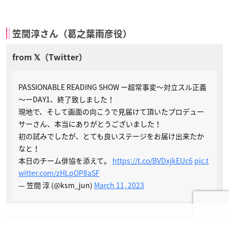
笠間淳さん（葛之葉雨彦役）
PASSIONABLE READING SHOW ー超常事変～対立スル正義
～ーDAY1、終了致しました！
現地で、そして画面の向こうで見届けて頂いたプロデュー
サーさん、本当にありがとうございました！
初の試みでしたが、とても良いステージをお届け出来たか
なと！
本日のチーム俳協を添えて。
https://t.co/BVDxjkEUc6
pic.t
witter.com/zHLpOP8aSF
— 笠間 淳 (@ksm_jun)
March 11, 2023