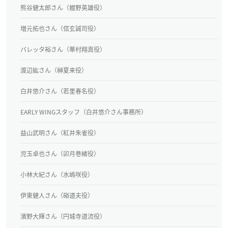
熊谷健太郎さん（握野英雄役）
増元拓也さん（信玄誠司役）
バレッタ裕さん（華村翔真役）
渡辺紘さん（榊夏来役）
白井悠介さん（若里春名役）
EARLY WINGスタッフ（白井悠介さん事務所）
益山武明さん（紅井朱雀役）
児玉卓也さん（卯月巻緒役）
小林大紀さん（水嶋咲役）
伊東健人さん（硲道夫役）
濱野大輝さん（円城寺道流役）