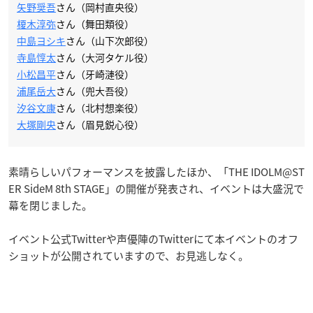
矢野奨吾
さん（岡村直央役）
榎木淳弥
さん（舞田類役）
中島ヨシキ
さん（山下次郎役）
寺島惇太
さん（大河タケル役）
小松昌平
さん（牙崎漣役）
浦尾岳大
さん（兜大吾役）
汐谷文康
さん（北村想楽役）
大塚剛央
さん（眉見鋭心役）
素晴らしいパフォーマンスを披露したほか、「THE IDOLM@ST
ER SideM 8th STAGE」の開催が発表され、イベントは大盛況で
幕を閉じました。
イベント公式Twitterや声優陣のTwitterにて本イベントのオフ
ショットが公開されていますので、お見逃しなく。