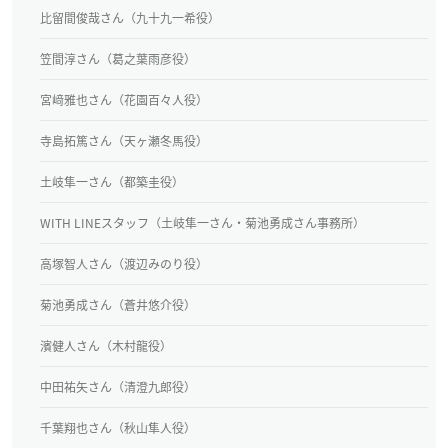
比留間俊哉さん（九十九一希役）
笠間淳さん（葛之葉雨彦役）
宮﨑雅也さん（花園百々人役）
寺島拓篤さん（天ヶ瀬冬馬役）
土岐隼一さん（都築圭役）
WITH LINEスタッフ（土岐隼一さん・菊池勇成さん事務所）
高塚智人さん（渡辺みのり役）
菊池勇成さん（蒼井悠介役）
濱健人さん（木村龍役）
中田祐矢さん（清澄九郎役）
千葉翔也さん（秋山隼人役）