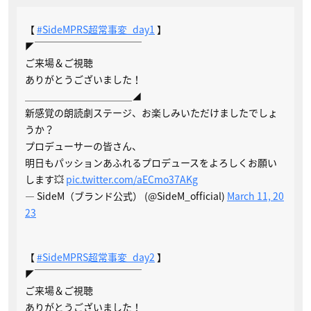
【
#SideMPRS超常事変_day1
】
◤￣￣￣￣￣￣￣￣￣￣￣
ご来場＆ご視聴
ありがとうございました！
＿＿＿＿＿＿＿＿＿＿＿◢
新感覚の朗読劇ステージ、お楽しみいただけましたでしょ
うか？
プロデューサーの皆さん、
明日もパッションあふれるプロデュースをよろしくお願い
します💥
pic.twitter.com/aECmo37AKg
— SideM（ブランド公式） (@SideM_official)
March 11, 20
23
【
#SideMPRS超常事変_day2
】
◤￣￣￣￣￣￣￣￣￣￣￣
ご来場＆ご視聴
ありがとうございました！