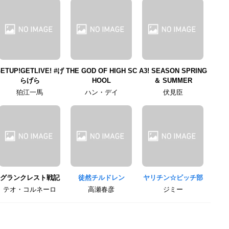
ETUP!GETLIVE! #げ
THE GOD OF HIGH SC
A3! SEASON SPRING
らげら
HOOL
＆ SUMMER
狛江一馬
ハン・デイ
伏見臣
グランクレスト戦記
徒然チルドレン
ヤリチン☆ビッチ部
テオ・コルネーロ
高瀬春彦
ジミー