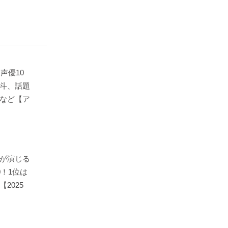
声優10
斗、話題
など【ア
が演じる
0！1位は
2025