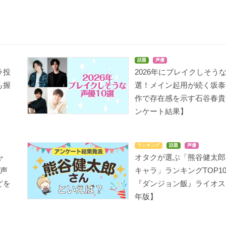
話題
声優
ラ投
2026年にブレイクしそうな
も握
選！メイン起用が続く坂泰
作で存在感を示す石谷春貴
ンケート結果】
ランキング
話題
声優
ャ
オタクが選ぶ「熊谷健太郎
の声
キャラ」ランキングTOP1
どを
『ダンジョン飯』ライオス【
年版】