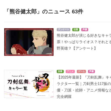
「熊谷健太郎」のニュース 63件
アンケート
話題
声優
熊谷健太郎が演じる好きなキャ
票！やっぱりライオス？それと
野英雄？【アンケート】
話題
アニメ
ゲーム
声優
【2025年最新】『刀剣乱舞』キ
ラクター一覧｜刀剣男士117振
優・刀派・絵師・アニメ情報な
完全網羅