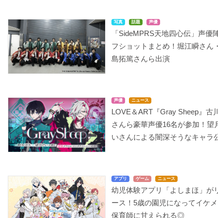
写真
話題
声優
「SideMPRS天地四心伝」声優
フショットまとめ！堀江瞬さん
島拓篤さんら出演
声優
ニュース
LOVE＆ART『Gray Sheep』古
さんら豪華声優16名が参加！望
いさんによる闇深そうなキャラ
アプリ
ゲーム
ニュース
幼児体験アプリ「よしまほ」が
ース！5歳の園児になってイケメ
保育師に甘えられる◎