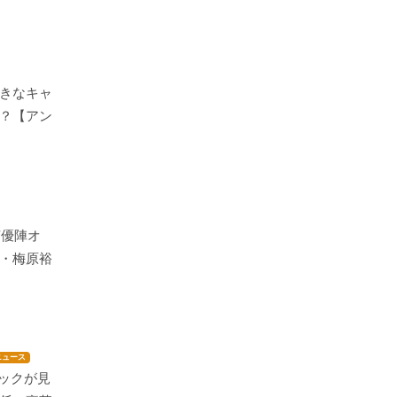
きなキャ
？【アン
声優陣オ
・梅原裕
ニュース
ミックが見