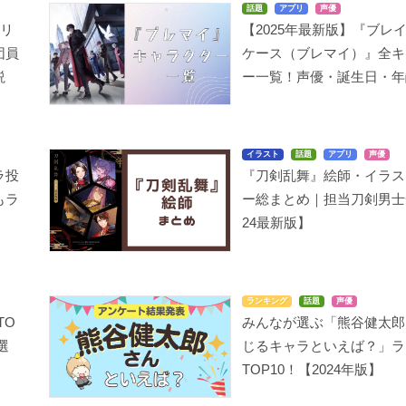
話題
アプリ
声優
スリ
【2025年最新版】『ブレ
団員
ケース（ブレマイ）』全キ
説
ー一覧！声優・誕生日・年
イラスト
話題
アプリ
声優
ラ投
『刀剣乱舞』絵師・イラス
もラ
ー総まとめ｜担当刀剣男士
24最新版】
ランキング
話題
声優
TO
みんなが選ぶ「熊谷健太郎
選
じるキャラといえば？」ラ
TOP10！【2024年版】