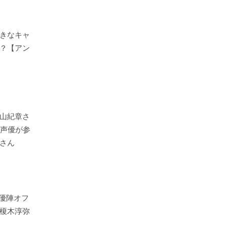
きなキャ
？【アン
山紀章さ
の声優が参
さん
声優陣オフ
榎木淳弥