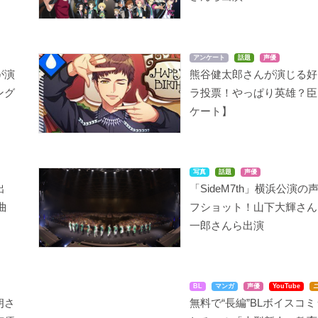
アンケート
話題
声優
が演
熊谷健太郎さんが演じる好
ング
ラ投票！やっぱり英雄？臣
ケート】
写真
話題
声優
出
「SideM7th」横浜公演の
曲
フショット！山下大輝さん
一郎さんら出演
BL
マンガ
声優
YouTube
朗さ
無料で“長編”BLボイスコ