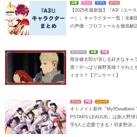
話題
アニメ
アプリ
ゲーム
【2025年最新版】『A3!（エー
ー）』キャラクター一覧｜全劇
の声優・プロフィールを徹底解
アンケート
話題
声優
熊谷健太郎が演じる好きなキャ
票！やっぱり握野英雄？それと
イオス？【アンケート】
ゲーム
声優
ニュース
オトメイト新作『My9Swallows 
PSTARS LEAGUE』は新人野球
手9人と恋愛できる！羽多野渉...