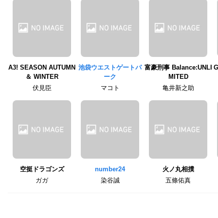
A3! SEASON AUTUMN
池袋ウエストゲートパ
富豪刑事 Balance:UNLI
G
＆ WINTER
ーク
MITED
伏見臣
マコト
亀井新之助
空挺ドラゴンズ
number24
火ノ丸相撲
ガガ
染谷誠
五條佑真