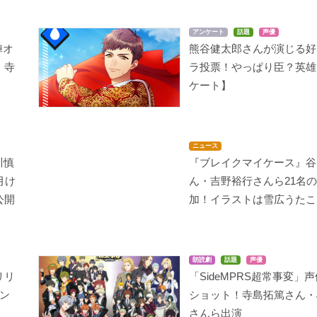
アンケート
話題
声優
陣オ
熊谷健太郎さんが演じる好
・寺
ラ投票！やっぱり臣？英雄
ケート】
ニュース
川慎
『ブレイクマイケース』谷
月け
ん・吉野裕行さんら21名
公開
加！イラストは雪広うたこ
朗読劇
話題
声優
リリ
「SideMPRS超常事変」
ン
ショット！寺島拓篤さん・
さんら出演