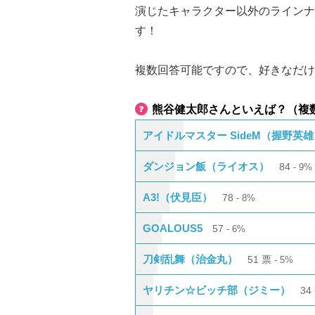
演じたキャラクター以外のラインナ
す！
複数回答可能ですので、好きなだけ
熊谷健太郎さんといえば？（複
アイドルマスター SideM（握野英
ダンジョン飯（ライオス）
84
9%
A3!（伏見臣）
78
8%
GOALOUS5
57
6%
刀剣乱舞（治金丸）
51
票
5%
ヤリチン☆ビッチ部（ジミー）
34