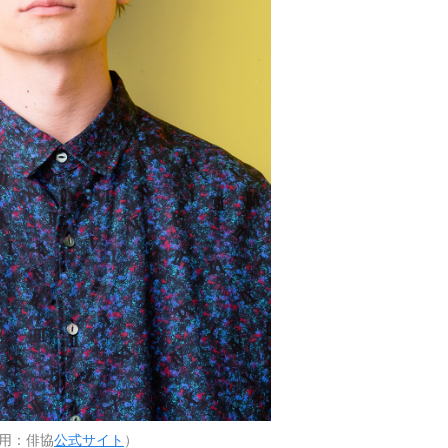
用：俳協
公式サイト
）