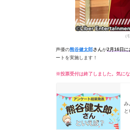
（引
声優の
熊谷健太郎
さん
が
2月16日
ートを実施します！
※投票受付は終了しました。気にな