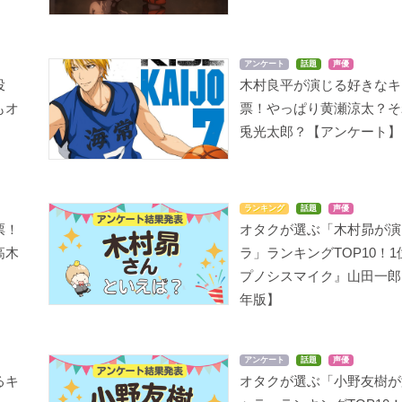
アンケート
話題
声優
投
木村良平が演じる好きなキ
もオ
票！やっぱり黄瀬涼太？そ
兎光太郎？【アンケート】
ランキング
話題
声優
票！
オタクが選ぶ「木村昴が演
高木
ラ」ランキングTOP10！
プノシスマイク』山田一郎【
年版】
アンケート
話題
声優
るキ
オタクが選ぶ「小野友樹が