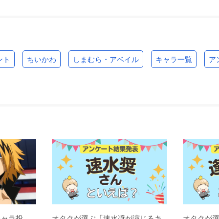
ント
ちいかわ
しまむら・アベイル
キャラ一覧
ア
キャラ投
オタクが選ぶ「速水奨が演じるキ
オタクが