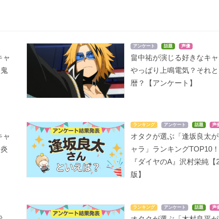
アンケート
話題
声優
キャ
畠中祐が演じる好きなキャ
『鬼
やっぱり上鳴電気？それと
】
暦？【アンケート】
ランキング
アンケート
話題
声
キャ
オタクが選ぶ「逢坂良太が
『炎
ャラ」ランキングTOP10
】
『ダイヤのA』沢村栄純【2
版】
ランキング
アンケート
話題
声
投
オタクが選ぶ「木村良平が