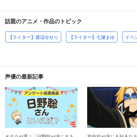
話題のアニメ・作品のトピック
【ライター】渡辺せせり
【ライター】七瀬まゆ
イベ
声優の最新記事
オタクが選ぶ「日野聡が演じるキ
畠中祐が演じる好きな