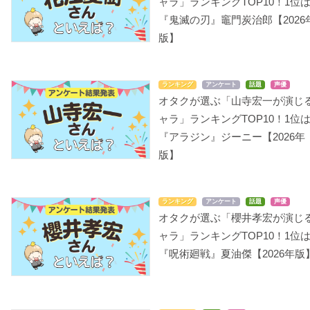
ャラ」ランキングTOP10！1位
『鬼滅の刃』竈門炭治郎【2026
版】
ランキング
アンケート
話題
声優
オタクが選ぶ「山寺宏一が演じ
ャラ」ランキングTOP10！1位
『アラジン』ジーニー【2026年
版】
ランキング
アンケート
話題
声優
オタクが選ぶ「櫻井孝宏が演じ
ャラ」ランキングTOP10！1位
『呪術廻戦』夏油傑【2026年版