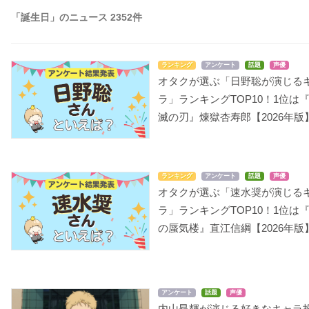
「誕生日」のニュース 2352件
ランキング
アンケート
話題
声優
オタクが選ぶ「日野聡が演じる
ラ」ランキングTOP10！1位は
滅の刃』煉󠄁獄杏寿郎【2026年版
ランキング
アンケート
話題
声優
オタクが選ぶ「速水奨が演じる
ラ」ランキングTOP10！1位は
の蜃気楼』直江信綱【2026年版
アンケート
話題
声優
内山昂輝が演じる好きなキャラ