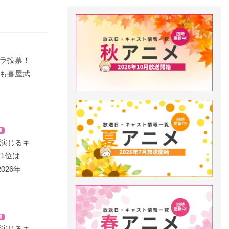
ラ投票！
も喜屋武
優
演じるキ
！1位は
026年
優
演じるキ