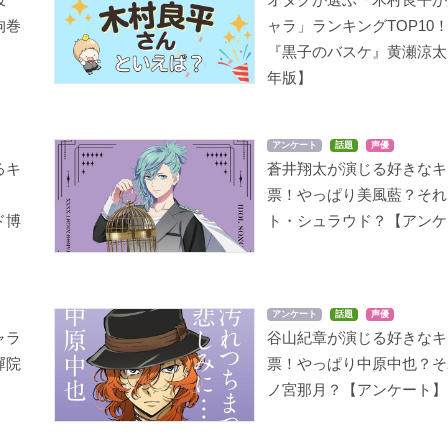
狗巻
ャラ」ランキングTOP10
『黒子のバスケ』黄瀬涼太【
年版】
アンケート
話題
声優
るキ
蒼井翔太が演じる好きなキ
は
票！やっぱり美風藍？それ
ド博
ト・シュラウド？【アンケ
アンケート
話題
声優
ャラ
谷山紀章が演じる好きなキ
禪院
票！やっぱり中原中也？そ
ノ宮那月？【アンケート】