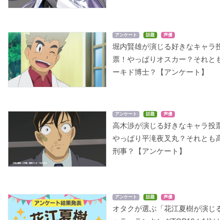
アンケート
話題
声優
堀内賢雄が演じる好きなキャラ
票！やっぱりオスカー？それと
ーキド博士？【アンケート】
アンケート
話題
声優
高木渉が演じる好きなキャラ投
やっぱり平滝夜叉丸？それとも
刑事？【アンケート】
アンケート
話題
声優
オタクが選ぶ「花江夏樹が演じ