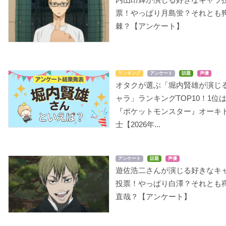
票！やっぱり月島蛍？それとも
棘？【アンケート】
ランキング
アンケート
話題
声優
オタクが選ぶ「堀内賢雄が演じ
ャラ」ランキングTOP10！1位
『ポケットモンスター』オーキ
士【2026年...
アンケート
話題
声優
遊佐浩二さんが演じる好きなキ
投票！やっぱり白澤？それとも
直哉？【アンケート】