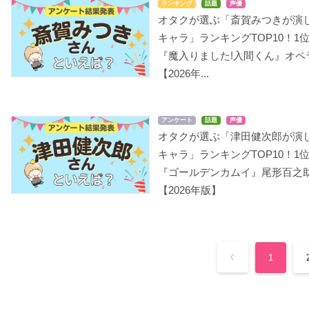
ランキング
話題
声優
オタクが選ぶ「斎賀みつきが演
キャラ」ランキングTOP10！1
『魔入りました!入間くん』オペ
【2026年...
アンケート
話題
声優
オタクが選ぶ「津田健次郎が演
キャラ」ランキングTOP10！1
『ゴールデンカムイ』尾形百之
【2026年版】
1