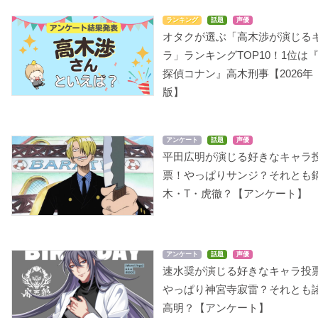
ランキング
話題
声優
オタクが選ぶ「高木渉が演じる
ラ」ランキングTOP10！1位は
探偵コナン』高木刑事【2026年
版】
アンケート
話題
声優
平田広明が演じる好きなキャラ
票！やっぱりサンジ？それとも
木・T・虎徹？【アンケート】
アンケート
話題
声優
速水奨が演じる好きなキャラ投
やっぱり神宮寺寂雷？それとも
高明？【アンケート】