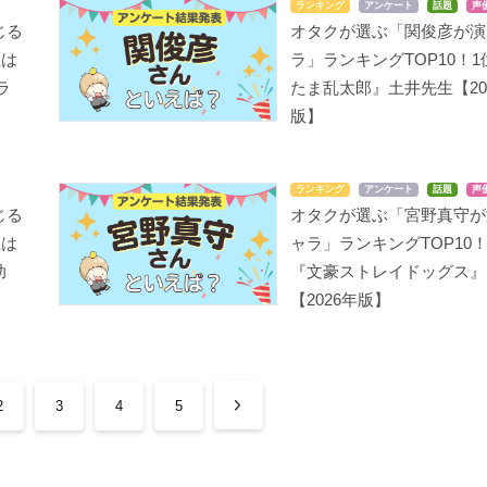
ランキング
アンケート
話題
声
じる
オタクが選ぶ「関俊彦が演
位は
ラ」ランキングTOP10！
ラ
たま乱太郎』土井先生【20
版】
ランキング
アンケート
話題
声
じる
オタクが選ぶ「宮野真守が
位は
ャラ」ランキングTOP10
助
『文豪ストレイドッグス』
【2026年版】
2
3
4
5