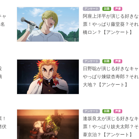
アンケート
話題
声優
キャ
阿座上洋平が演じる好きな
『名
票！やっぱり藤堂葵？それ
橋ロン？【アンケート】
アンケート
話題
声優
投
日野聡が演じる好きなキャ
鏑
やっぱり煉󠄁獄杏寿郎？そ
大地？【アンケート】
アンケート
話題
声優
票！
逢坂良太が演じる好きなキ
諸伏
票！やっぱり妓夫太郎？そ
葦京治？【アンケート】