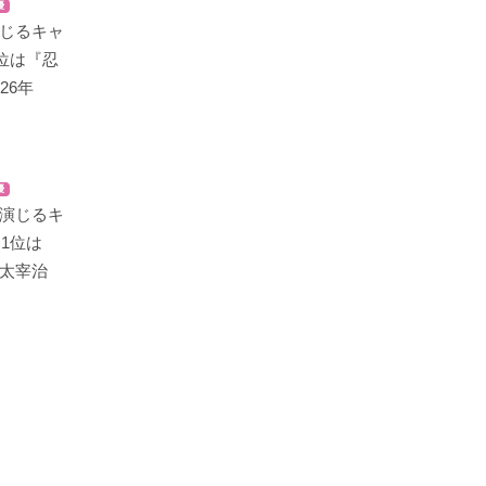
優
じるキャ
1位は『忍
26年
優
演じるキ
！1位は
太宰治