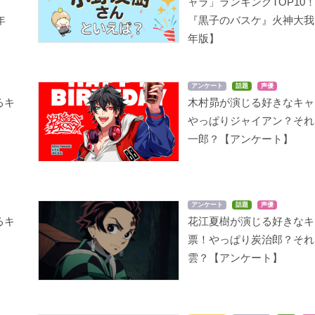
は
ャラ」ランキングTOP10
年
『黒子のバスケ』火神大我【
年版】
アンケート
話題
声優
るキ
木村昴が演じる好きなキャ
は
やっぱりジャイアン？それ
一郎？【アンケート】
アンケート
話題
声優
るキ
花江夏樹が演じる好きなキ
は
票！やっぱり炭治郎？それ
】
雲？【アンケート】