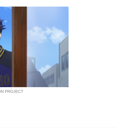
大和アレクサンダー
大和アレクサンダー
大和アレクサンダー
デジモンアドベンチャ
KING OF PRISM by Pr
爆丸ジオガンライジン
ー tri. 第3章「告白」
ettyRhythm
グ
ハックモン
大和アレクサンダー
ドラゴノイド
ON PROJECT