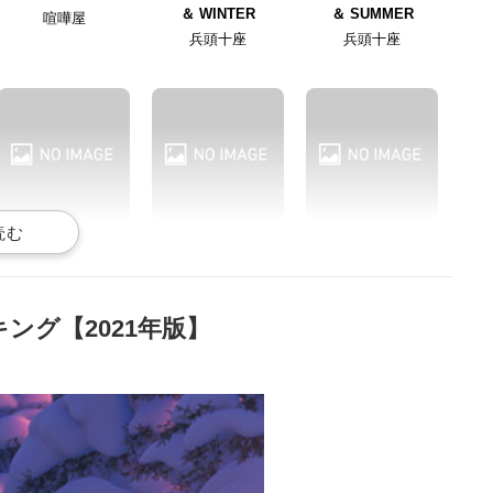
＆ WINTER
＆ SUMMER
喧嘩屋
兵頭十座
兵頭十座
彼方のアストラ
KING OF PRISM -Shin
BAKUMATSUクライシ
y Seven Stars-
ス
ザック・ウォーカー
大和アレクサンダー
帝
ング【2021年版】
火ノ丸相撲
イナズマイレブン オリ
BAKUMATSU