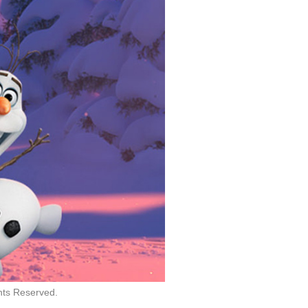
オンの刻印
久世草介
帝
剛陣鉄之助
piritpact -黄泉の契り-
ダメプリ ANIME CARA
ROBOMATERS THE A
VAN
NIMATED SERIES
端木煕（たんもく・
き）
リオット
モウ
コンビニカレシ
Fate/Apocrypha
文豪ストレイドッグス
（第2クール）
坂本真
黒のアーチャー
hts Reserved.
ラヴクラフト