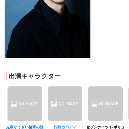
出演キャラクター
先輩がうざい後輩の話
灼熱カバディ
セブンナイツ レボリュ