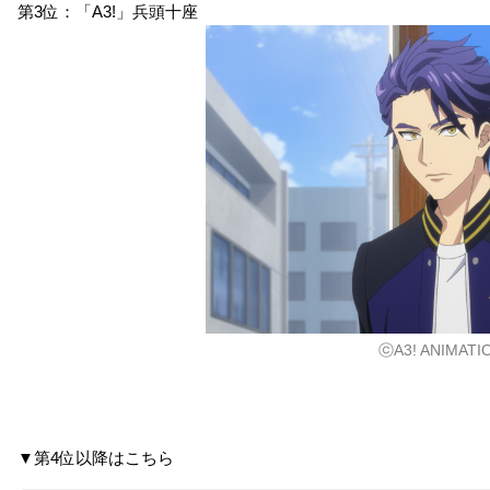
大和アレクサンダー
第3位：「A3!」兵頭十座
KING OF PRISM -Shin
スタミュ in ハロウィン
KING OF PRISM -PRID
y Seven Stars- I プロロ
E the HERO-
南條聖
ーグ×ユキノジョウ×タ
大和アレクサンダー
イガ
大和アレクサンダー
ⓒA3! ANIMATI
爆丸アーマードアライ
ナンバカ（第2期）
▼第4位以降はこちら
アンス
五代大和