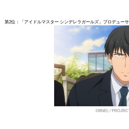
第2位：「アイドルマスター シンデレラガールズ」プロデュー
ナンバカ
初恋モンスター
クロムクロ
五代大和
高橋修吾
ホセ・カルロス・高須
賀
©BNEI／PROJRCT
アイドルマスター シン
機動戦士ガンダム 閃光
KING OF PRISM ALL
K
デレラガールズ
のハサウェイ
STARS -プリズムショ
y
ー☆ベストテン-
プロデューサー
イラム・マサム