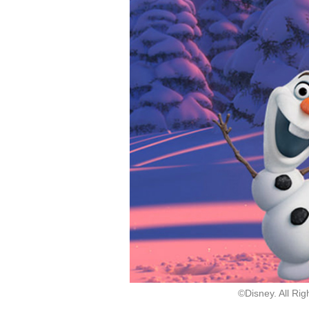
結城将司
ドラゴノイド
スーチャン＝瀬馬
天狼 Sirius the Jaeger
Caligula -カリギュラ-
イナズマイレブン アレ
S
スの天秤
ファロン
佐竹笙悟
剛陣鉄之助
TSUKIPRO THE ANIM
戦刻ナイトブラッド
イケメン戦国◆時はか
ATION
けるが恋は始まらない
黒田官兵衛
©Disney. All Rig
和泉柊羽
明智光秀