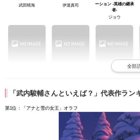
ーション -英雄の継承
武田晴海
伊達真司
者-
ジョウ
空挺ドラゴンズ
スタンドマイヒーロー
スタミュ（第3期）
ズ PIECE OF TRUTH
オーケン
南條聖
都築誠
「武内駿輔さんといえば？」代表作ランキ
第1位：「アナと雪の女王」オラフ
ダイヤのA actⅡ
爆丸バトルプラネット
W’z