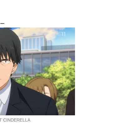
サー
ヤング ブラック・ジャ
ハイキュー!! セカンド
アイドルマスター シン
ック
シーズン
デレラガールズ 2nd SE
ASON
ヒューゴ
京谷賢太郎
プロデューサー
 CINDERELLA
ING OF PRISM -Shin
KING OF PRISM -Shin
KING OF PRISM -Shin
 Seven Stars- IV ルヰ
y Seven Stars- III レオ
y Seven Stars- II カケ
×シン×Unknown
×ユウ×アレク
ル×ジョージ×ミナト