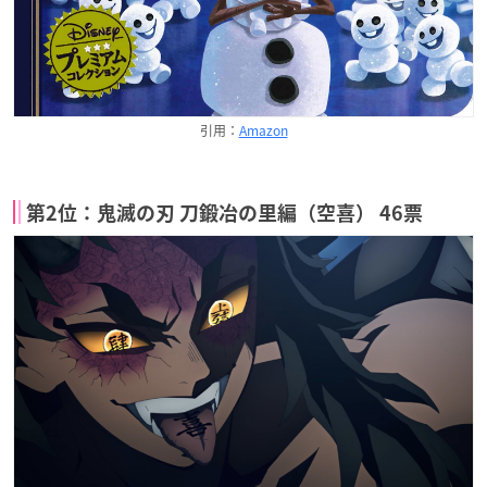
引用：
Amazon
第2位：鬼滅の刃 刀鍛冶の里編（空喜） 46票