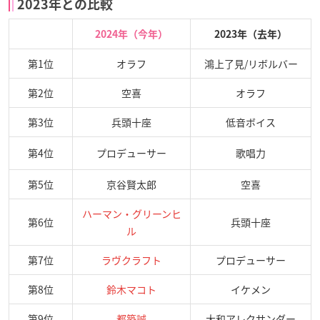
2023年との比較
2024年（今年）
2023年（去年）
第1位
オラフ
鴻上了見/リボルバー
第2位
空喜
オラフ
第3位
兵頭十座
低音ボイス
第4位
プロデューサー
歌唱力
第5位
京谷賢太郎
空喜
ハーマン・グリーンヒ
第6位
兵頭十座
ル
第7位
ラヴクラフト
プロデューサー
第8位
鈴木マコト
イケメン
第9位
都築誠
大和アレクサンダー