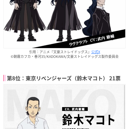
引用：アニメ『文豪ストレイドッグス』
公式X
©朝霧カフカ・春河35/KADOKAWA/文豪ストレイドッグス製作委員会
第8位：東京リベンジャーズ（鈴木マコト） 21票