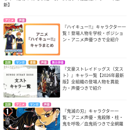
新】
アニメ
声優
『ハイキュー!!』キャラクター一
覧！登場人物を学校・ポジショ
ン・アニメ声優つきで全紹介
話題
マンガ
書籍
声優
舞台俳優
『文豪ストレイドッグス（文ス
ト）』キャラ一覧【2026年最新
版】全組織の登場人物を異能
力・声優つきで紹介
話題
アニメ
マンガ
声優
『鬼滅の刃』キャラクター一
覧・アニメ声優・鬼殺隊・柱・
鬼を呼吸／血鬼術つきで全網羅