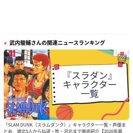
2016年には第10回声優アワードで新人男優賞を受賞し、Jack
Westwoodとして音楽活動も行うなど、多彩な方面で活躍中の
人気声優さんです！
また、2022年9月5日には映像監督のかとうみさとさんとの
結婚
武内駿輔さんの関連ニュースランキング
を発表
しました。
調査概要
調査期間：2024年8月29日（木）～9月5日（木）
有効投票数：669票
『SLAM DUNK（スラムダンク）』キャラクター一覧・声優ま
とめ 湘北5人から仙道・牧・沢北まで徹底紹介【2026年最