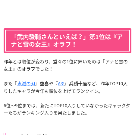
「武内駿輔さんといえば？」第1位は『ア
ナと雪の女王』オラフ！
昨年とは順位が変わり、堂々の1位に輝いたのは『アナと雪の
女王』の
でした！
オラフ
また『
鬼滅の刃
』
や『
A3!
』
など、昨年TOP10入
空喜
兵頭十座
りしたキャラが今年も順位を上げてランクイン。
6位〜9位までは、新たにTOP10入りしていなかったキャラクタ
ーたちがランキング入りを果たしました。