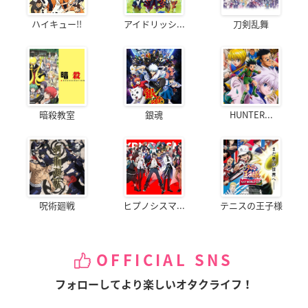
ハイキュー!!
アイドリッシ...
刀剣乱舞
暗殺教室
銀魂
HUNTER...
呪術廻戦
ヒプノシスマ...
テニスの王子様
OFFICIAL SNS
フォローしてより楽しいオタクライフ！