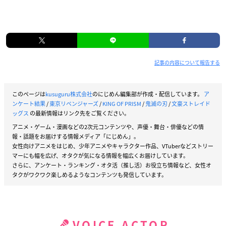
記事の内容について報告する
このページは
kusuguru株式会社
のにじめん編集部が作成・配信しています。
ア
ンケート結果
/
東京リベンジャーズ
/
KING OF PRISM
/
鬼滅の刃
/
文豪ストレイド
ッグス
の最新情報はリンク先をご覧ください。
アニメ・ゲーム・漫画などの2次元コンテンツや、声優・舞台・俳優などの情
報・話題をお届けする情報メディア「にじめん」。
女性向けアニメをはじめ、少年アニメやキャラクター作品、VTuberなどストリー
マーにも幅を広げ、オタクが気になる情報を幅広くお届けしています。
さらに、アンケート・ランキング・オタ活（推し活）お役立ち情報など、女性オ
タクがワクワク楽しめるようなコンテンツも発信しています。
VOICE ACTOR