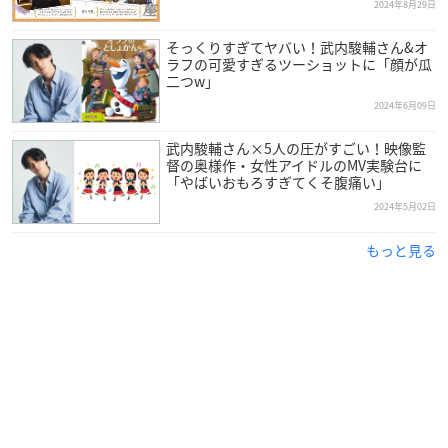
2024年8月29日
そっくりすぎてヤバい！武内駿輔さん&オ
ラフの可愛すぎるツーショットに「顔が瓜
二つw」
2024年6月09日
武内駿輔さん×5人の圧がすごい！映像監
督の奥様作・女性アイドルのMV実験台に
「やばいおもろすぎてくそ腹痛い」
（引用：81プロデュース
公式サイト
）
2024年5月02日
武内さんは東京都出身で現在81プロデュースに所属しており、
もっと見る
今年で27歳を迎えます。
俳優になりたいと思いハリウッド映画を研究するうちに、吹き
替えを行う声優を意識するようになったという武内さん。
中学3年生の頃に養成所へ入所し、17歳で「アイドルマスター
シンデレラガールズ」のプロデューサー役に大抜擢され、大注
目を集めました。