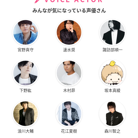
みんなが気になっている声優さん
宮野真守
速水奨
諏訪部順一
下野紘
木村昴
坂本真綾
浪川大輔
花江夏樹
森川智之