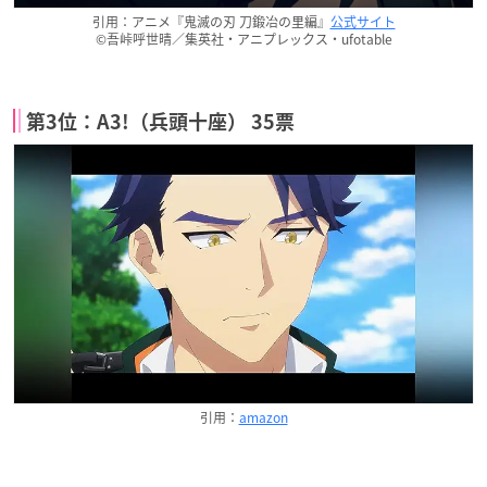
引用：アニメ『鬼滅の刃 刀鍛冶の里編』
公式サイト
©吾峠呼世晴／集英社・アニプレックス・ufotable
第3位：A3!（兵頭十座） 35票
引用：
amazon