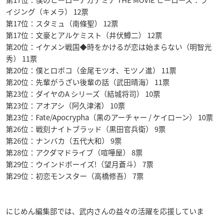
イジング（キメラ） 12票
第17位：スタミュ（南條聖） 12票
第17位：文豪とアルケミスト（井伏鱒二） 12票
第20位：イケメン戦国◆時をかけるが恋は始まらない（明智光
秀） 11票
第20位：僕とロボコ（金尾モツオ、モツノ進） 11票
第20位：先輩がうざい後輩の話（武田晴海） 11票
第23位：ダイヤのA シリーズ（結城将司） 10票
第23位：アオアシ（阿久津渚） 10票
第23位：Fate/Apocrypha（黒のアーチャー / ケイローン） 10票
第26位：戦刻ナイトブラッド（黒田官兵衛） 9票
第26位：ナンバカ（五代大和） 9票
第28位：アクダマドライブ（喧嘩屋） 8票
第29位：ウインドボーイズ!（望月蒼斗） 7票
第29位：初恋モンスター（高橋修吾） 7票
にじめん編集部では、武内さんの益々の活躍を応援していま