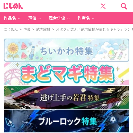
に
じ
め
ん
作品名
声優
舞台俳優
作者名
にじめん
>
声優
>
武内駿輔
> オタクが選ぶ「武内駿輔が演じるキャラ」ランキン