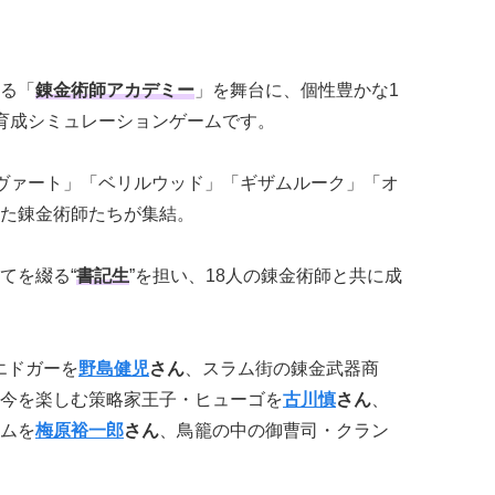
る「
錬金術師アカデミー
」を舞台に、個性豊かな1
育成シミュレーションゲームです。
ヴァート」「ベリルウッド」「ギザムルーク」「オ
た錬金術師たちが集結。
てを綴る“
書記生
”を担い、18人の錬金術師と共に成
エドガーを
野島健児
さん
、スラム街の錬金武器商
今を楽しむ策略家王子・ヒューゴを
古川慎
さん
、
ムを
梅原裕一郎
さん
、鳥籠の中の御曹司・クラン