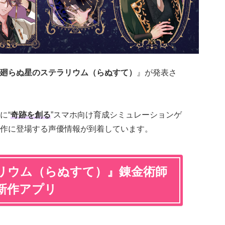
廻らぬ星のステラリウム（らぬすて）
』が発表さ
に“
奇跡を創る
”スマホ向け育成シミュレーションゲ
作に登場する声優情報が到着しています。
リウム（らぬすて）』錬金術師
新作アプリ