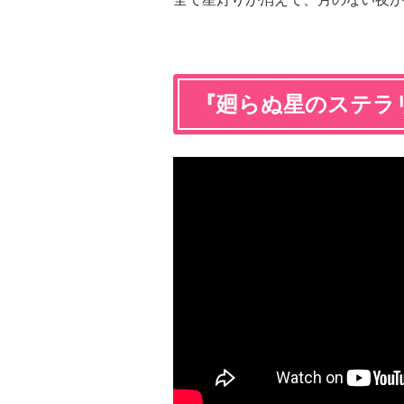
『廻らぬ星のステラ