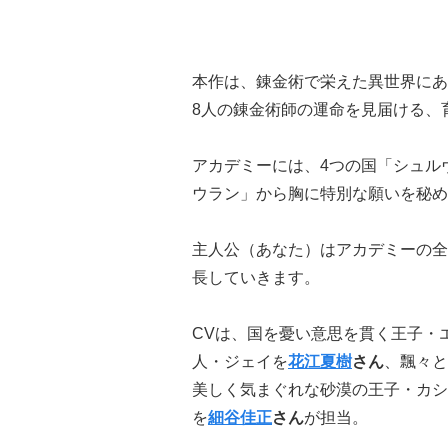
本作は、錬金術で栄えた異世界にあ
8人の錬金術師の運命を見届ける、
アカデミーには、4つの国「シュル
ウラン」から胸に特別な願いを秘め
主人公（あなた）はアカデミーの全
長していきます。
CVは、国を憂い意思を貫く王子・
人・ジェイを
花江夏樹
さん
、飄々と
美しく気まぐれな砂漠の王子・カシ
を
細谷佳正
さん
が担当。