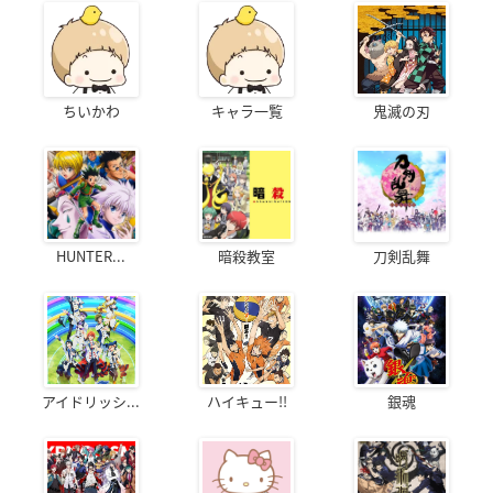
ちいかわ
キャラ一覧
鬼滅の刃
HUNTER...
暗殺教室
刀剣乱舞
アイドリッシ...
ハイキュー!!
銀魂