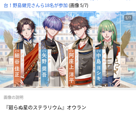
台！野島健児さんら18名が参加
(画像 5/7)
5/7
画像の説明
『廻らぬ星のステラリウム』オウラン