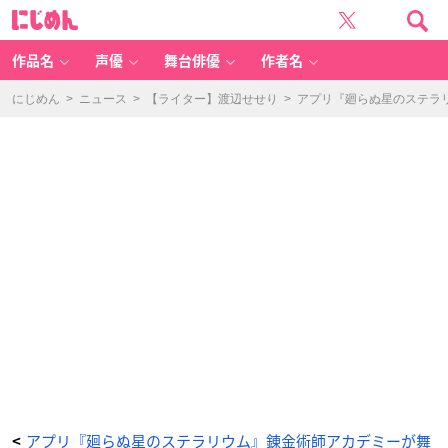
『廻
に
ら
じ
ぬ
め
星
ん
の
ス
作品名
声優
舞台俳優
作者名
テ
ラ
リ
ウ
にじめん
>
ニュース
>
【ライター】渡辺せせり
>
アプリ『廻らぬ星のステラ
ム』
オ
ウ
ラ
ン
-
ア
ニ
メ
情
報
サ
イ
ト
に
じ
め
ん
アプリ『廻らぬ星のステラリウム』錬金術師アカデミーが舞
<