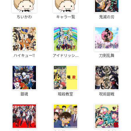
ちいかわ
キャラ一覧
鬼滅の刃
ハイキュー!!
アイドリッシ...
刀剣乱舞
銀魂
暗殺教室
呪術廻戦