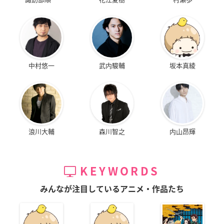
中村悠一
武内駿輔
坂本真綾
浪川大輔
森川智之
内山昂輝
KEYWORDS
みんなが注目しているアニメ・作品たち