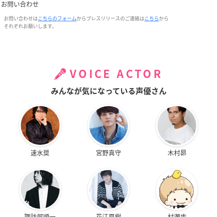
お問い合わせ
お問い合わせは
こちらのフォーム
からプレスリリースのご連絡は
こちら
から
それぞれお願いします。
VOICE ACTOR
みんなが気になっている声優さん
速水奨
宮野真守
木村昴
諏訪部順一
花江夏樹
村瀬歩