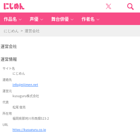
運
に
営
じ
会
め
社
ん
-
女
作品名
声優
舞台俳優
作者名
性
向
け
ア
にじめん
> 運営会社
ニ
メ
情
報
サ
運営会社
イ
ト
に
じ
運営情報
め
ん
サイト名
にじめん
連絡先
info@nijimen.net
運営元
kusuguru株式会社
代表
松尾 俊亮
所在地
福岡県那珂川市西畑523-2
URL
https://kusuguru.co.jp