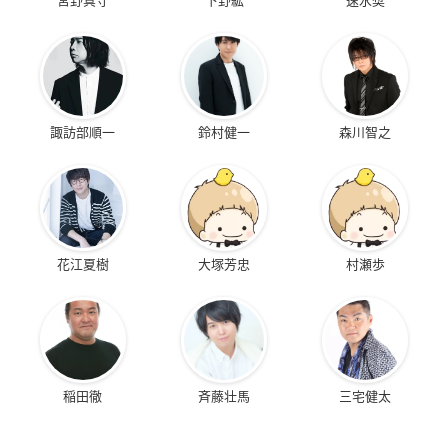
諏訪部順一
鈴村健一
森川智之
花江夏樹
大塚芳忠
村瀬歩
稲田徹
斉藤壮馬
三宅健太