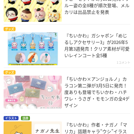
ルー姿の全8種が順次登場、メル
カリは出品禁止を発表
グッズ
『ちいかわ』ガシャポン「めじ
るしアクセサリー3」が2026年5
月第3週発売！クリア素材が可愛
いレインコート全5種
1コメント
グッズ
「ちいかわ×アンジョルノ」カ
ラコン第二弾が3月5日に発売！
度ありも登場でちいかわ・ハチ
ワレ・うさぎ・モモンガの全4デ
ザイン
イラスト
話題
『ちいかわ』作者・ナガノ「マ
リカ」話題キャラ“ウシ”イラス