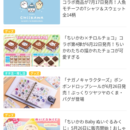
コラボ商品が7月17日発売！人魚
モチーフのTシャツ＆スウェット
全14柄
グッズ
「ちいかわ×チロルチョコ」コ
ラボ第4弾が6月22日発売！ちい
かわたちの描かれたチョコが可
愛すぎる
オタ活・推し活
グッズ
「ナガノキャラクターズ」ボン
ボンドロップシールが6月26日発
売！ぷっくりツヤツヤのくま・
パグが登場
グッズ
「ちいかわ Baby ぬいぐるみく
じ」5月26日に販売開始！おしゃ