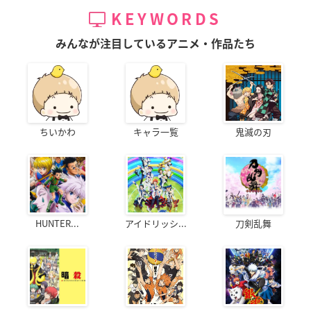
KEYWORDS
みんなが注目しているアニメ・作品たち
ちいかわ
キャラ一覧
鬼滅の刃
HUNTER...
アイドリッシ...
刀剣乱舞