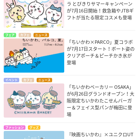
ラ とびきりサマーキャンペーン
が7月16日開始！救急箱やJTBギ
フトが当たる限定コスメも登場
フェア
カフェ
ニュース
「ちいかわ×PARCO」夏コラボ
が7月17日スタート！ボート姿の
クリアポーチ＆ピーチかき氷が
登場
イベント
カフェ
ニュース
「ちいかわベーカリー OSAKA」
が6月26日グランドオープン！大
阪限定ちいかわたこせんバーガ
ー＆フェイス型パンが梅田に登
場
ファッション
グッズ
『映画ちいかわ』×ユニクロUT