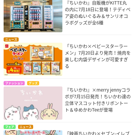
『ちいかわ』自販機がKITTE丸
の内に7月18日に登場！テディベ
ア姿のぬいぐるみ＆サンリオコ
ラボグッズが全6種
ニュース
「ちいかわ×ベビースターラー
メン」7月20日より発売！焼肉を
楽しむ内袋デザインが可愛すぎ
る
ファッション
グッズ
『ちいかわ』×merry jennyコラ
ボが7月15日発売！ちいかわ達の
立体マスコット付きリボントー
ト＆ゆめかわTeeが登場
フェア
ニュース
「映画ちいかわ×セブン‐イレブ