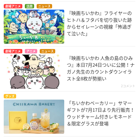
劇場アニメ
話題
ニュース
『映画ちいかわ』フライヤーの
ヒトハ＆フタバを切り抜いた跡
からセイレーンの視線「怖過ぎ
て泣いた」
劇場アニメ
アニメ
ニュース
『映画ちいかわ 人魚の島のひみ
つ』本日7月24日ついに公開！ナ
ガノ先生のカウントダウンイラ
スト全8枚が勢揃い
2コメント
グッズ
「ちいかわベーカリー」サマー
ギフトが7月17日より先行販売！
ウッドチャーム付きレモネード
＆限定グラスが登場