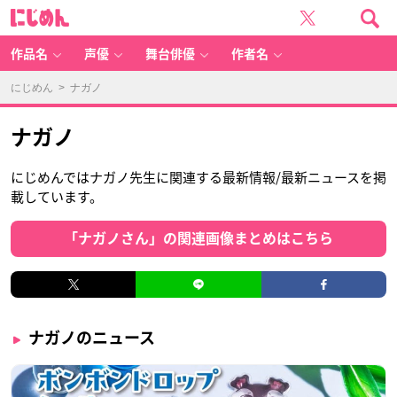
に
じ
め
ん
作品名
声優
舞台俳優
作者名
にじめん
> ナガノ
ナガノ
にじめんではナガノ先生に関連する最新情報/最新ニュースを掲
載しています。
「ナガノさん」の関連画像まとめはこちら
ナガノのニュース