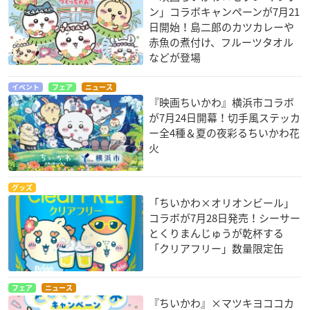
ン」コラボキャンペーンが7月21
日開始！島二郎のカツカレーや
赤魚の煮付け、フルーツタオル
などが登場
イベント
フェア
ニュース
『映画ちいかわ』横浜市コラボ
が7月24日開幕！切手風ステッカ
ー全4種＆夏の夜彩るちいかわ花
火
グッズ
「ちいかわ×オリオンビール」
コラボが7月28日発売！シーサー
とくりまんじゅうが乾杯する
「クリアフリー」数量限定缶
フェア
ニュース
『ちいかわ』×マツキヨココカ