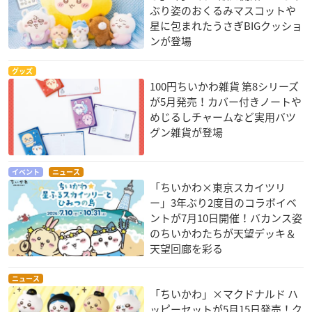
ぶり姿のおくるみマスコットや
星に包まれたうさぎBIGクッショ
ンが登場
グッズ
100円ちいかわ雑貨 第8シリーズ
が5月発売！カバー付きノートや
めじるしチャームなど実用バツ
グン雑貨が登場
イベント
ニュース
「ちいかわ×東京スカイツリ
ー」3年ぶり2度目のコラボイベ
ントが7月10日開催！バカンス姿
のちいかわたちが天望デッキ＆
天望回廊を彩る
ニュース
「ちいかわ」×マクドナルド ハ
ッピーセットが5月15日発売！ク