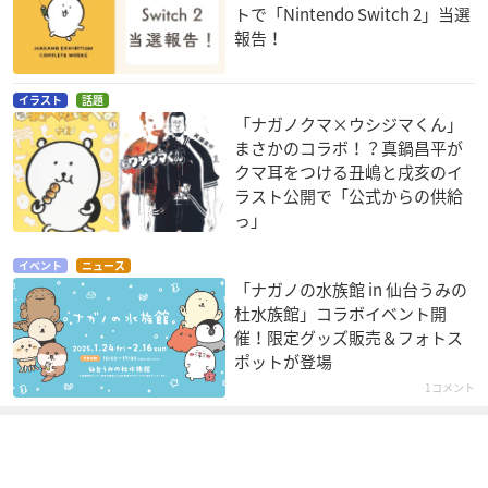
トで「Nintendo Switch 2」当選
報告！
イラスト
話題
「ナガノクマ×ウシジマくん」
まさかのコラボ！？真鍋昌平が
クマ耳をつける丑嶋と戌亥のイ
ラスト公開で「公式からの供給
っ」
イベント
ニュース
「ナガノの水族館 in 仙台うみの
杜水族館」コラボイベント開
催！限定グッズ販売＆フォトス
ポットが登場
1コメント