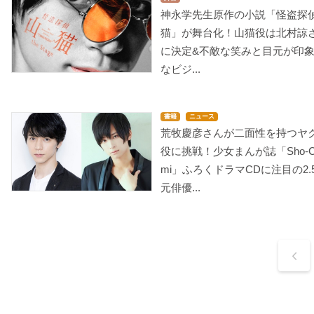
神永学先生原作の小説「怪盗探
猫」が舞台化！山猫役は北村諒
に決定&不敵な笑みと目元が印
なビジ...
書籍
ニュース
荒牧慶彦さんが二面性を持つヤ
役に挑戦！少女まんが誌「Sho-C
mi」ふろくドラマCDに注目の2.
元俳優...