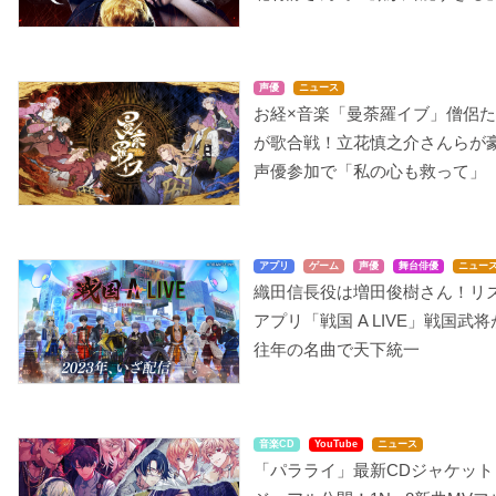
声優
ニュース
お経×音楽「曼荼羅イブ」僧侶
が歌合戦！立花慎之介さんらが
声優参加で「私の心も救って」
アプリ
ゲーム
声優
舞台俳優
ニュー
織田信長役は増田俊樹さん！リ
アプリ「戦国 A LIVE」戦国武将
往年の名曲で天下統一
音楽CD
YouTube
ニュース
「パラライ」最新CDジャケット