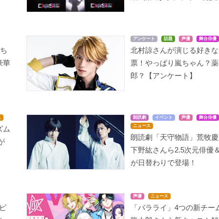
アンケート
話題
声優
舞台俳優
たち
北村諒さんが演じる好きな
豪華
票！やっぱり嵐ちゃん？薬
郎？【アンケート】
ス
朗読劇
イベント
声優
舞台俳優
ニュース
ズム
朗読劇「天守物語」荒牧慶
が
下野紘さんら2.5次元俳優
が日替わりで登場！
声優
ニュース
ビ
「パラライ」4つの新チー