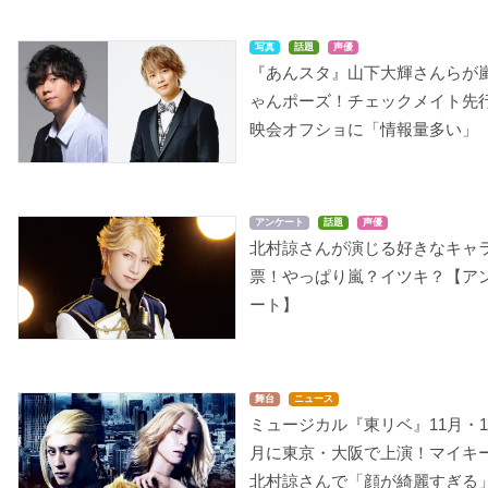
写真
話題
声優
『あんスタ』山下大輝さんらが
ゃんポーズ！チェックメイト先
映会オフショに「情報量多い」
アンケート
話題
声優
北村諒さんが演じる好きなキャ
票！やっぱり嵐？イツキ？【ア
ート】
舞台
ニュース
ミュージカル『東リベ』11月・1
月に東京・大阪で上演！マイキ
北村諒さんで「顔が綺麗すぎる