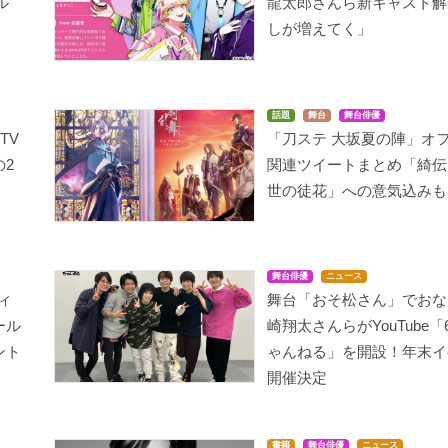
ル
龍太郎さんら新キャスト解
しが増えてく」
話題
舞台
舞台俳優
TV
「刀ステ 大坂夏の陣」オ
2
関連ツイートまとめ「綺伝
世の徒花」への意気込みも
舞台俳優
ニュース
フィ
舞台「おそ松さん」でおな
ール
崎翔太さんらがYouTube
ント
ゃんねる」を開設！年末イ
開催決定
書籍
舞台俳優
ニュース