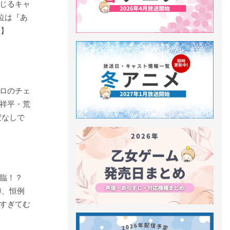
じるキャ
1位は『あ
版】
ロのチェ
祥平・荒
変なしで
臨！？
陣、恒例
すぎてむ