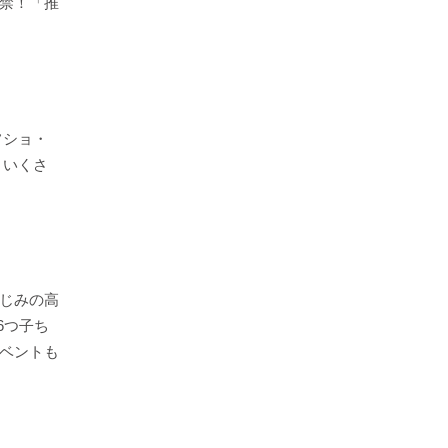
禁！「推
フショ・
 いくさ
じみの高
「6つ子ち
ベントも