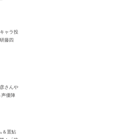
キャラ投
研藤四
彦さんや
＆声優陣
ム＆置鮎