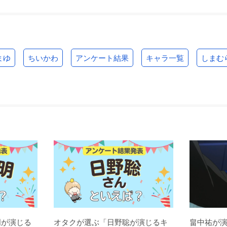
まゆ
ちいかわ
アンケート結果
キャラ一覧
しまむ
明が演じる
オタクが選ぶ「日野聡が演じるキ
畠中祐が