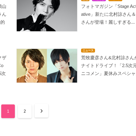
偵山
フォトマガジン「Stage Actor
さん
ative」新たに北村諒さん
象的
さんが登場！麗しすぎる...
ニュース
クザ
荒牧慶彦さん&北村諒さん
o
ナイトドライブ！「2.5次
5次
ニコメン」夏休みスペシャ
1
2