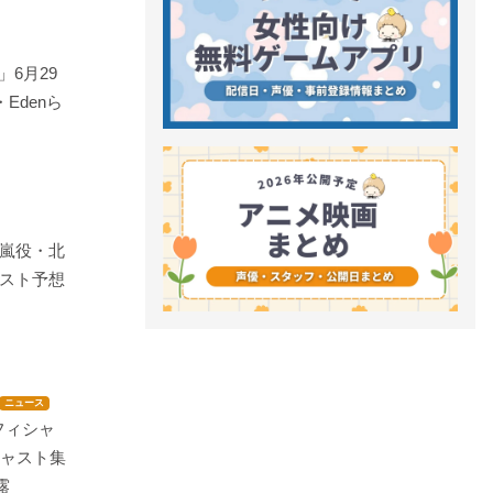
」6月29
・Edenら
嵐役・北
スト予想
ニュース
フィシャ
キャスト集
露