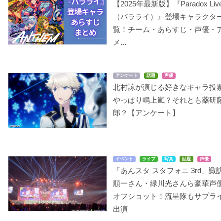
【2025年最新版】『Paradox Liv
（パラライ）』登場キャラクタ
覧！チーム・あらすじ・声優・
メ...
アンケート
話題
声優
北村諒が演じる好きなキャラ投
やっぱり鳴上嵐？それとも薬研
郎？【アンケート】
イベント
ライブ
写真
話題
声優
「あんスタ スタフォニ 3rd」諏
順一さん・緑川光さんら豪華声
オフショット！流星隊もサプラ
出演