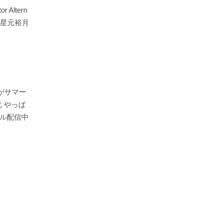
 Altern
＆星元裕月
がサマー
元 やっぱ
ル配信中