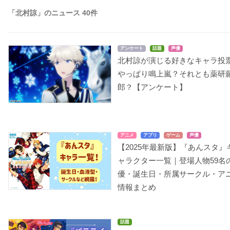
「北村諒」のニュース 40件
アンケート
話題
声優
北村諒が演じる好きなキャラ投
やっぱり鳴上嵐？それとも薬研
郎？【アンケート】
アニメ
アプリ
ゲーム
声優
【2025年最新版】『あんスタ』
ャラクター一覧｜登場人物59名
優・誕生日・所属サークル・ア
情報まとめ
話題