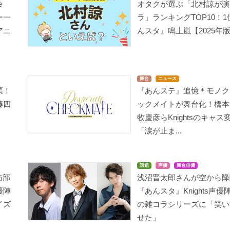
e
オタクが選ぶ「北村諒が演
ー一
ラ」ランキングTOP10！
アニ
んスタ』鳴上嵐【2025年
舞台
ニュース
票！
『あんステ』追憶＊モノク
藤四
ックメイトが舞台化！橋本
牧慶彦らKnightsのキャス
「涙が止ま...
話題
声優
舞台俳優
訪部
浅沼晋太郎さんが空から降
優陣
『あんスタ』Knights声優
イズ
の雑コラシリーズに「笑い
せた」