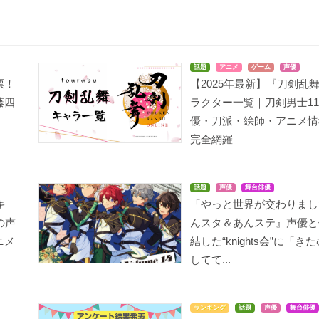
話題
アニメ
ゲーム
声優
票！
【2025年最新】『刀剣乱
藤四
ラクター一覧｜刀剣男士11
優・刀派・絵師・アニメ情
完全網羅
話題
声優
舞台俳優
キ
「やっと世界が交わりまし
の声
んスタ＆あんステ』声優と
ニメ
結した“knights会”に「き
してて...
ランキング
話題
声優
舞台俳優