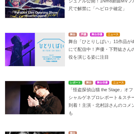
ジュアル公開！1Nm8新曲MVフ
尺で解禁に「ヘビロテ確定」
舞台
声優
舞台俳優
ニュース
舞台「ひとりしばい」11作品がd
にて配信中！声優・下野紘さんの
役を演じる姿に注目
レポート
舞台
舞台俳優
ニュース
「怪盗探偵山猫 the Stage」オ
シャルゲネプロレポート＆スチ
到着！主演・北村諒さんのコメ
も
舞台