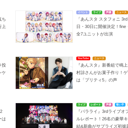
イベント
ライブ
声優
ニュース
嵐ち
「あんスタ スタフォニ 3rd
行上
日・30日に開催決定！fine
全7ユニットが出演
YouTube
ニュース
ラ投
『あんスタ』新番組で鳴上
ンケ
村諒さんがお菓子作り！ゲ
は「プリティ5」の声
ライブ
レポート
声優
歌い手
2
『パラライ』3rdライブオ
ーは
ルレポート！26名の豪華
」
結&新曲がサプライズ初披