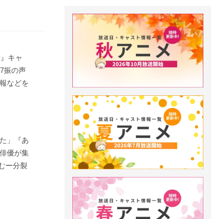
舞』キャ
7振の声
報などを
た」『あ
俳優が集
たむー分裂