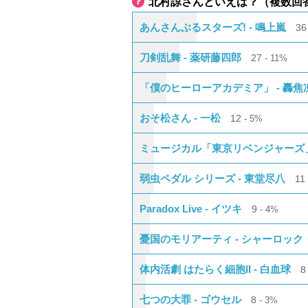
北村諒さんといえば？（複数回
あんさんぶるスターズ! - 鳴上嵐
3
刀剣乱舞 - 薬研藤四郎
27
11%
「僕のヒーローアカデミア」 - 轟焦
おそ松さん - 一松
12
5%
ミュージカル「東京リベンジャーズ」
弱虫ペダル シリーズ - 東堂尽八
1
Paradox Live - イツキ
9
4%
憂国のモリアーティ - シャーロック
体内活劇 はたらく細胞II - 白血球
七つの大罪 - ゴウセル
8
3%