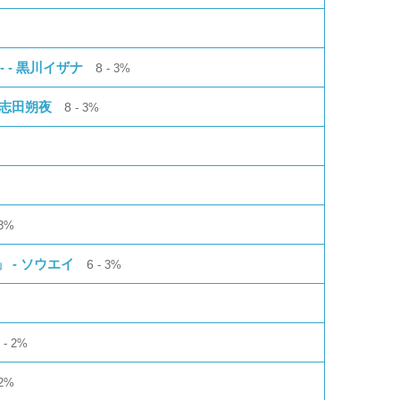
%
 - 黒川イザナ
8
3%
鴨志田朔夜
8
3%
%
3%
 - ソウエイ
6
3%
4
2%
2%