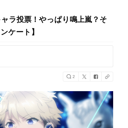
キャラ投票！やっぱり鳴上嵐？そ
アンケート】
2