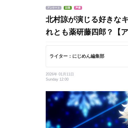
アンケート
話題
声優
北村諒が演じる好きな
れとも薬研藤四郎？【
ライター：にじめん編集部
2026年 01月11日
Sunday 12:00