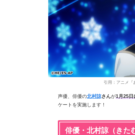
引用：アニメ『
声優、俳優の
北村諒
さん
が
1月25
ケートを実施します！
俳優・北村諒（きた