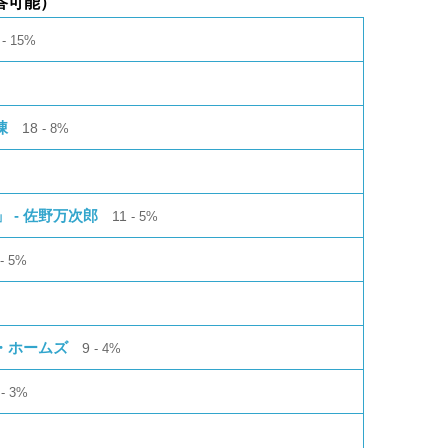
答可能）
6
15%
凍
18
8%
 - 佐野万次郎
11
5%
1
5%
・ホームズ
9
4%
8
3%