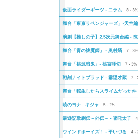
仮面ライダーギーツ - ニラム
8
3
舞台「東京リベンジャーズ」-天竺編-
演劇【推しの子】2.5次元舞台編 - 
舞台「青の祓魔師」 - 奥村燐
7
3
舞台「桃源暗鬼」- 桃宮唾切
7
3%
戦刻ナイトブラッド - 霧隠才蔵
7
舞台「転生したらスライムだった件」
暁のヨナ - キジャ
5
2%
最遊記歌劇伝－外伝－ - 哪吒太子
ウインドボーイズ！ - 平いづる
4