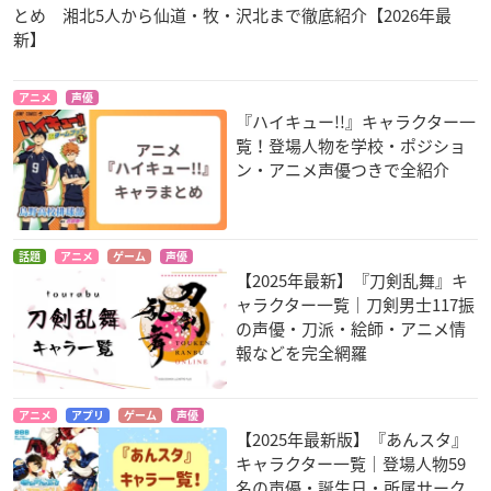
とめ 湘北5人から仙道・牧・沢北まで徹底紹介【2026年最
新】
アニメ
声優
『ハイキュー!!』キャラクター一
覧！登場人物を学校・ポジショ
ン・アニメ声優つきで全紹介
話題
アニメ
ゲーム
声優
【2025年最新】『刀剣乱舞』キ
ャラクター一覧｜刀剣男士117振
の声優・刀派・絵師・アニメ情
報などを完全網羅
アニメ
アプリ
ゲーム
声優
【2025年最新版】『あんスタ』
キャラクター一覧｜登場人物59
名の声優・誕生日・所属サーク