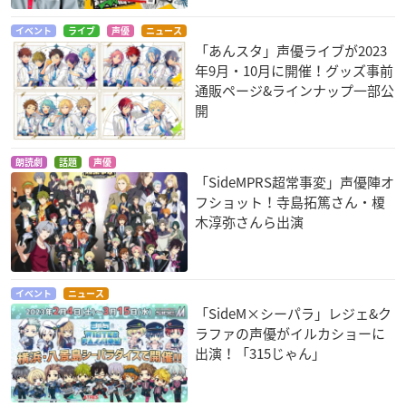
イベント
ライブ
声優
ニュース
「あんスタ」声優ライブが2023
年9月・10月に開催！グッズ事前
通販ページ&ラインナップ一部公
開
朗読劇
話題
声優
「SideMPRS超常事変」声優陣オ
フショット！寺島拓篤さん・榎
木淳弥さんら出演
イベント
ニュース
「SideM×シーパラ」レジェ&ク
ラファの声優がイルカショーに
出演！「315じゃん」