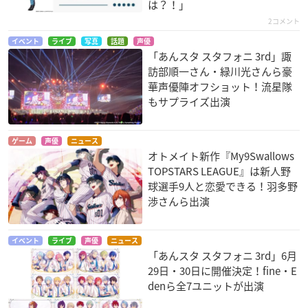
は？！」
2コメント
イベント
ライブ
写真
話題
声優
「あんスタ スタフォニ 3rd」諏
訪部順一さん・緑川光さんら豪
華声優陣オフショット！流星隊
もサプライズ出演
ゲーム
声優
ニュース
オトメイト新作『My9Swallows
TOPSTARS LEAGUE』は新人野
球選手9人と恋愛できる！羽多野
渉さんら出演
イベント
ライブ
声優
ニュース
「あんスタ スタフォニ 3rd」6月
29日・30日に開催決定！fine・E
denら全7ユニットが出演