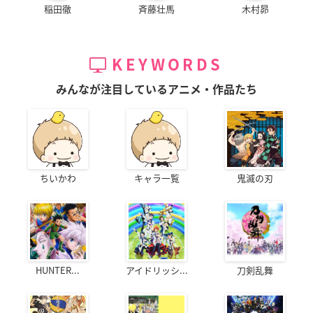
稲田徹
斉藤壮馬
木村昴
KEYWORDS
みんなが注目しているアニメ・作品たち
ちいかわ
キャラ一覧
鬼滅の刃
HUNTER...
アイドリッシ...
刀剣乱舞