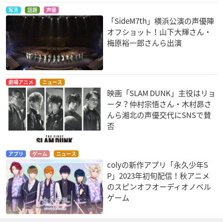
写真
話題
声優
「SideM7th」横浜公演の声優陣
オフショット！山下大輝さん・
梅原裕一郎さんら出演
劇場アニメ
ニュース
映画「SLAM DUNK」主役はリョ
ータ？仲村宗悟さん・木村昴さ
んら湘北の声優交代にSNSで賛
否
アプリ
ゲーム
ニュース
colyの新作アプリ「永久少年S
P」2023年初旬配信！秋アニメ
のスピンオフオーディオノベル
ゲーム