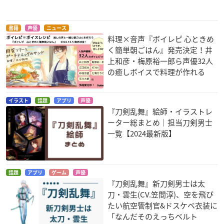
書籍
声優
ニュース
料理×音声『ボイレピ 心ときめ
く簡単朝ごはん』発売決定！井
上和彦・梅原裕一郎ら声優32人
の癒しボイスで料理が作れる
イラスト
話題
アプリ
声優
『刀剣乱舞』絵師・イラストレ
ーター総まとめ｜担当刀剣男士
一覧【2024最新版】
話題
アプリ
ゲーム
声優
『刀剣乱舞』新刀剣男士は太
刀・雲生(CV.笠間淳)、空を飛び
たい航空管制官&ドスケベ衣装に
「なんだそのえっちベルト