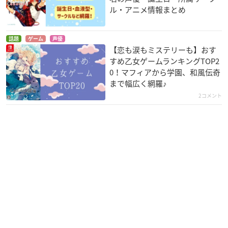
ル・アニメ情報まとめ
話題
ゲーム
声優
【恋も涙もミステリーも】おす
すめ乙女ゲームランキングTOP2
0！マフィアから学園、和風伝奇
まで幅広く網羅♪
2コメント