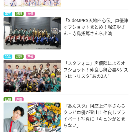
写真
話題
声優
「SideMPRS天地四心伝」声優陣
オフショットまとめ！堀江瞬さ
ん・寺島拓篤さんら出演
写真
話題
声優
「スタフォニ」声優陣によるオ
フショット！仲良し舞台裏&ゲス
トはトリスタ“あの2人”
話題
声優
『あんスタ』阿座上洋平さんら
クレビ声優が登山！仲良しプラ
イベート写真に「キュンがとま
らない」