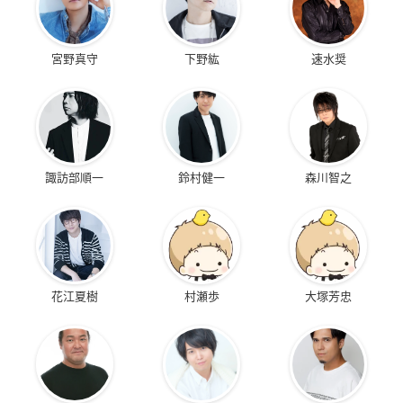
宮野真守
下野紘
速水奨
諏訪部順一
鈴村健一
森川智之
花江夏樹
村瀬歩
大塚芳忠