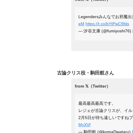
Legendersみんなでお邪
eM
https://t.co/bYtPwC9fds
— 汐谷文康 (@fumiyoshi76)
古論クリス役・駒田航さん
最高最高最高です。
レジェが古論クリスが、イル
2月5日が待ち遠しいですね
MyXVf
— 駒田航 (@komaDwataru)