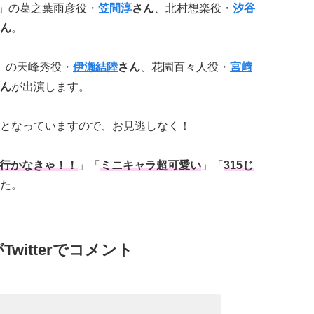
ers」の葛之葉雨彦役・
笠間淳
さん
、北村想楽役・
汐谷
ん
。
ST」の天峰秀役・
伊瀬結陸
さん
、花園百々人役・
宮﨑
ん
が出演します。
となっていますので、お見逃しなく！
行かなきゃ！！
」「
ミニキャラ超可愛い
」「
315じ
た。
witterでコメント