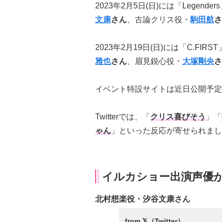
2023年2月5日(日)には「Legend
文康
さん
、古論クリス役・
駒田航
さ
2023年2月19日(日)には「C.FIR
雅也
さん
、眉見鋭心役・
大塚剛央
さ
イベント特設サイトは近日公開予定
Twitterでは、「
クリス喜びそう
」「
ゃん
」といった反応が寄せられまし
イルカショー出演声優がT
北村想楽役・汐谷文康さん