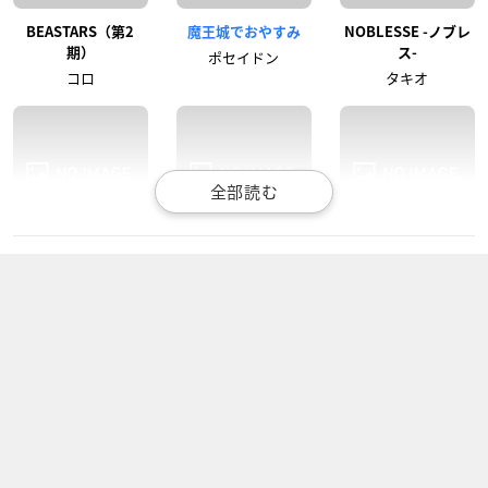
BEASTARS（第2
魔王城でおやすみ
NOBLESSE -ノブレ
期）
ス-
ポセイドン
コロ
タキオ
BEASTARS
なむあみだ仏っ！-蓮
超次元革命アニメ Di
台 UTENA-
mensionハイスクー
コロ
ル
マーラ
緑ヶ丘流星