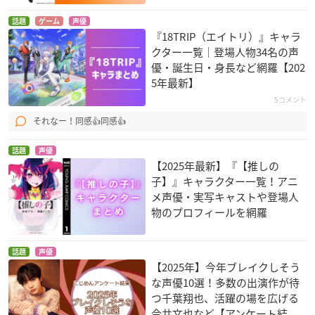
話題
ゲーム
声優
『18TRIP（エイトリ）』キャラ
クター一覧｜登場人物34名の声
優・誕生日・身長など網羅【202
5年最新】
5コメント
それなー！同感👍同感👍
話題
声優
【2025年最新】『【推しの
子】』キャラクター一覧！アニ
メ声優・実写キャストや登場人
物のプロフィールを網羅
話題
声優
【2025年】今年ブレイクしそう
な声優10選！多数の出演作が待
つ千葉翔也、活躍の場を広げる
今井文也など【アンケート結