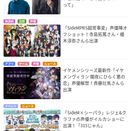
って」
朗読劇
話題
声優
「SideMPRS超常事変」声優陣オ
フショット！寺島拓篤さん・榎
木淳弥さんら出演
アプリ
ゲーム
声優
ニュース
イケメンシリーズ最新作「イケ
メンヴィラン 闇夜にひらく悪の
恋」声優解禁！斉藤壮馬さんら
出演
イベント
ニュース
「SideM×シーパラ」レジェ&ク
ラファの声優がイルカショーに
出演！「315じゃん」