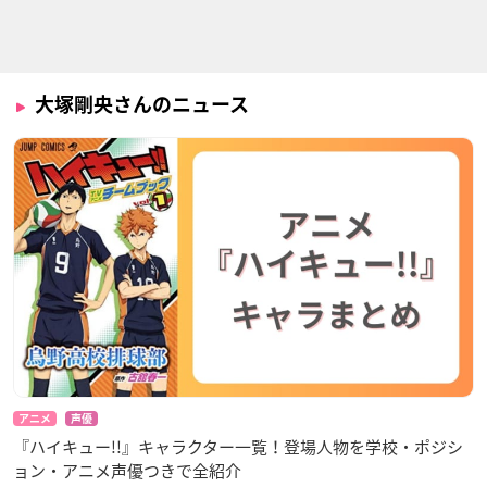
風が強く吹いている
ハイキュー‼ 陸VS空
ぼくらの7日間戦争
蔵原走
潜尚保
本庄博人
大塚剛央さんのニュース
ハイキュー!! ボール
詩季織々
の"道"
リモ
潜尚保
アニメ
声優
『ハイキュー!!』キャラクター一覧！登場人物を学校・ポジシ
ョン・アニメ声優つきで全紹介