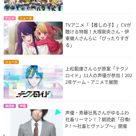
アニメ
ニュース
TVアニメ「【推しの子】」CVが
聴ける特報！大塚剛央さん・伊
東健人さんらに「ぴったりすぎ
る」
ニュース
上松範康さんらが原案「テクノ
ロイド」11人の声優が参加！202
2年ゲーム・アニメで展開
朗読劇
声優
声優・斉藤壮馬さんがゆるふわ
社畜リーマン！？朗読劇「召喚I
P！〜社畜とヴァンプ〜」開催