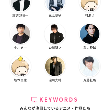
諏訪部順一
花江夏樹
村瀬歩
中村悠一
森川智之
武内駿輔
坂本真綾
浪川大輔
斉藤壮馬
KEYWORDS
みんなが注目しているアニメ・作品たち