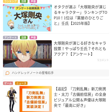
ランキング
話題
声優
オタクが選ぶ「大塚剛央が演じ
るキャラクター」ランキングTO
P10！1位は『薬屋のひとりご
と』壬氏【2025年版】
アンケート
話題
声優
大塚剛央が演じる好きなキャラ
投票！やっぱり壬氏？それとも
アクア？【アンケート】
5コメント
ハンドレッドノートの星喰右手
ゲーム
ニュース
【追記】『刀剣乱舞』新刀剣男
士・太刀「古備前信房」の全身
ビジュアル公開＆声優は大塚剛
央で「最高に好き」