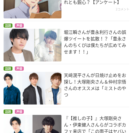
れとも鋭心？【アンケート】
2コメント
話題
声優
堀江瞬さんが豊永利行さんの誤
爆ツイートを拡散！？「豊永さ
んのちくびは僕たちが広めてみ
せます！！」
話題
声優
天﨑滉平さんが日焼け止めをお
探し！大塚剛央さん＆仲村宗悟
さんのオススメは「ミストのや
つ
話題
声優
『【推しの子】』大塚剛央さ
ん・伊東健人さんらがコラボカ
フェ来店で「この面子はヤバい