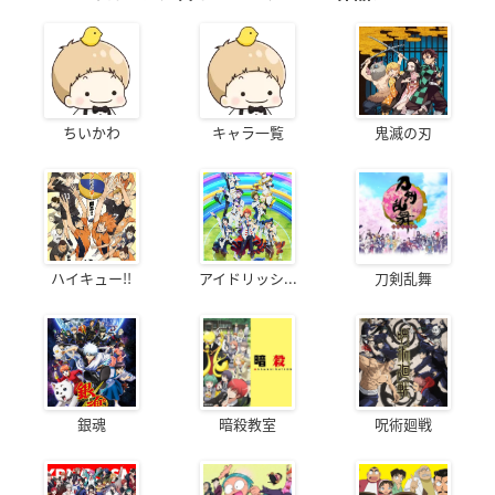
ちいかわ
キャラ一覧
鬼滅の刃
ハイキュー!!
アイドリッシ...
刀剣乱舞
銀魂
暗殺教室
呪術廻戦