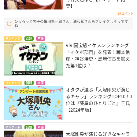
果】
19コメント
ひょろっと男子の梅田修一朗さん、浦和希さんもブレイクしそうです
ね
ランキング
話題
声優
ViVi国宝級イケメンランキング
「イケボ部門」を発表！岡本信
彦・神谷浩史・島﨑信長を抑え
た第1位は？
ランキング
話題
声優
オタクが選ぶ「大塚剛央が演じ
るキャラ」ランキングTOP10！1
位は『薬屋のひとりごと』壬氏
【2024年版】
アンケート
話題
声優
大塚剛央が演じる好きなキャラ