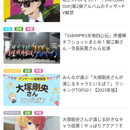
tion]第2弾アルバムのティザーP
V解禁
写真
話題
声優
「SideMPRS天地四心伝」声優陣
オフショットまとめ！堀江瞬さ
ん・寺島拓篤さんら出演
ランキング
話題
声優
みんなが選ぶ「大塚剛央さんが
演じるキャラといえば？」ラン
キングTOP10！【2023年版】
アンケート
話題
声優
大塚剛央さんが演じる好きなキ
ャラ投票！やっぱりアクア？そ