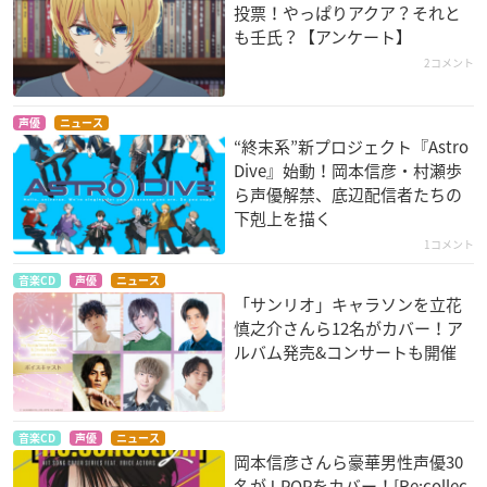
投票！やっぱりアクア？それと
も壬氏？【アンケート】
2コメント
声優
ニュース
“終末系”新プロジェクト『Astro
Dive』始動！岡本信彦・村瀬歩
ら声優解禁、底辺配信者たちの
下剋上を描く
1コメント
音楽CD
声優
ニュース
「サンリオ」キャラソンを立花
慎之介さんら12名がカバー！ア
ルバム発売&コンサートも開催
音楽CD
声優
ニュース
岡本信彦さんら豪華男性声優30
名がJ-POPをカバー！[Re:collec