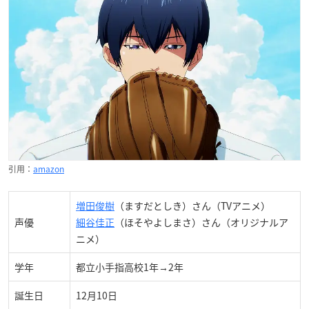
引用：
amazon
増田俊樹
（ますだとしき）さん（TVアニメ）
声優
細谷佳正
（ほそやよしまさ）さん（オリジナルア
ニメ）
学年
都立小手指高校1年→2年
誕生日
12月10日