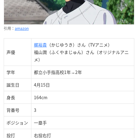
引用：
amazon
梶裕貴
（かじゆうき）さん（TVアニメ）
声優
福山潤（ふくやまじゅん）さん（オリジナルアニ
メ）
学年
都立小手指高校1年→2年
誕生日
4月15日
身長
164cm
背番号
3
ポジション
一塁手
投打
右投右打