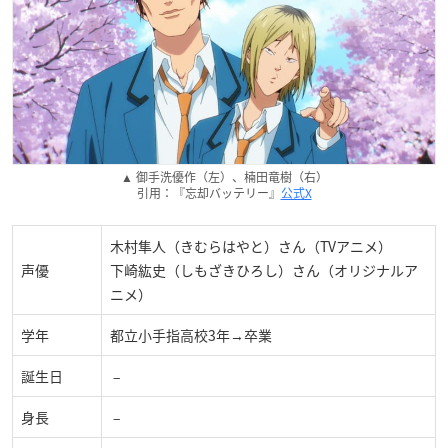
▲ 御手洗優作（左）、楠田竜樹（右）
引用：『忘却バッテリー』
公式X
木村隼人（きむらはやと）さん（TVアニメ）
声優
下崎紘史（しもざきひろし）さん（オリジナルア
ニメ）
学年
都立小手指高校3年→卒業
誕生日
–
身長
–