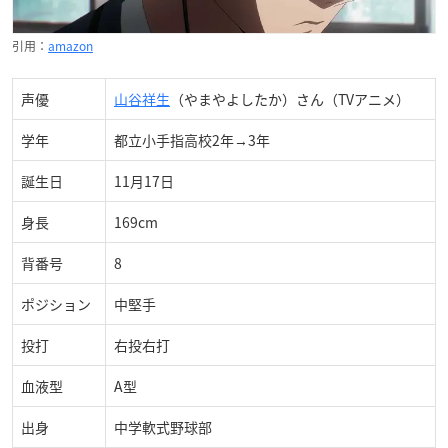
引用：
amazon
声優
山谷祥生
（やまやよしたか）さん（
TVアニメ）
学年
都立小手指高校2年→3年
誕生日
11月17日
身長
169cm
背番号
8
ポジション
中堅手
投打
右投右打
血液型
A型
出身
中学軟式野球部