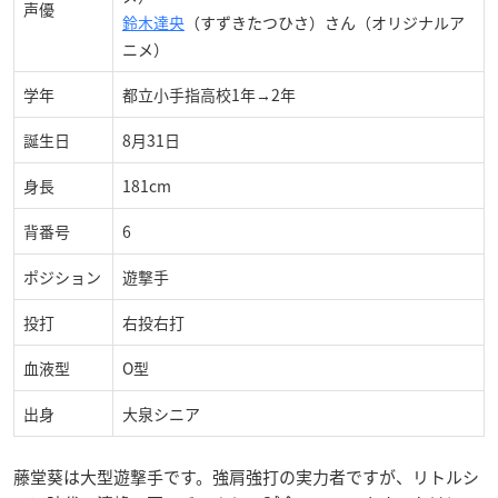
声優
鈴木達央
（すずきたつひさ）さん（オリジナルア
ニメ）
学年
都立小手指高校1年→2年
誕生日
8月31日
身長
181cm
背番号
6
ポジション
遊撃手
投打
右投右打
血液型
O型
出身
大泉シニア
藤堂葵は大型遊撃手です。強肩強打の実力者ですが、リトルシ