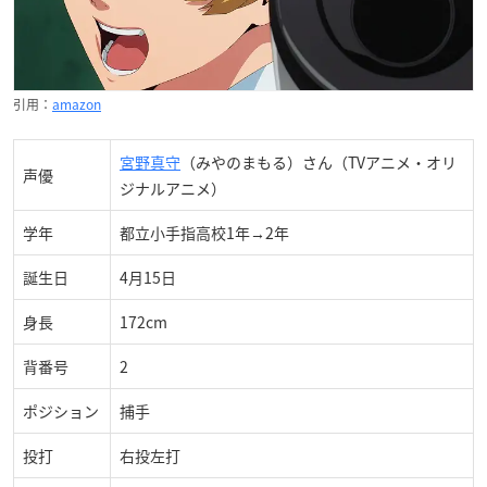
引用：
amazon
宮野真守
（みやのまもる）さん（TVアニメ・オリ
声優
ジナルアニメ）
学年
都立小手指高校1年→2年
誕生日
4月15日
身長
172cm
背番号
2
ポジション
捕手
投打
右投左打