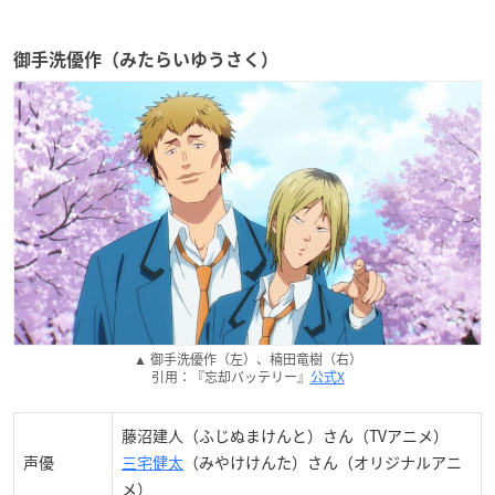
御手洗優作（みたらいゆうさく）
▲ 御手洗優作（左）、楠田竜樹（右）
引用：『忘却バッテリー』
公式X
藤沼建人（ふじぬまけんと）さん（TVアニメ）
声優
三宅健太
（みやけけんた）さん（オリジナルアニ
メ）