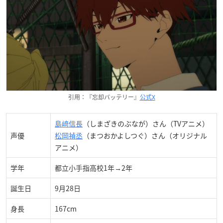
引用：『忘却バッテリー』
公式X
島﨑信長
（しまざきのぶなが）さん（
TVアニメ）
声優
松岡禎丞
（まつおか
よしつぐ）さん（オリジナル
アニメ）
学年
都立小手指高校1年→2年
誕生日
9月28日
身長
167cm