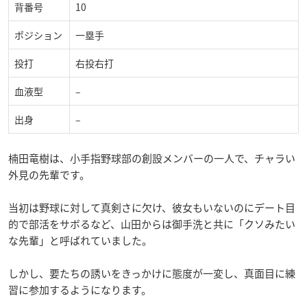
背番号
10
ポジション
一塁手
投打
右投右打
血液型
–
出身
–
楠田竜樹は、小手指野球部の創設メンバーの一人で、チャラい
外見の先輩です。
当初は野球に対して真剣さに欠け、彼女もいないのにデート目
的で部活をサボるなど、山田からは御手洗と共に「クソみたい
な先輩」と呼ばれていました。
しかし、要たちの誘いをきっかけに態度が一変し、真面目に練
習に参加するようになります。