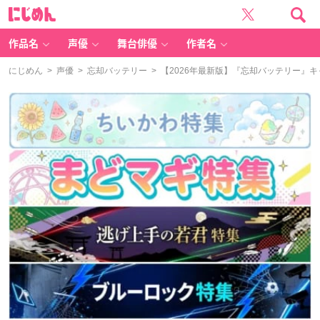
に
じ
め
ん
作品名
声優
舞台俳優
作者名
にじめん
>
声優
>
忘却バッテリー
> 【2026年最新版】『忘却バッテリー』