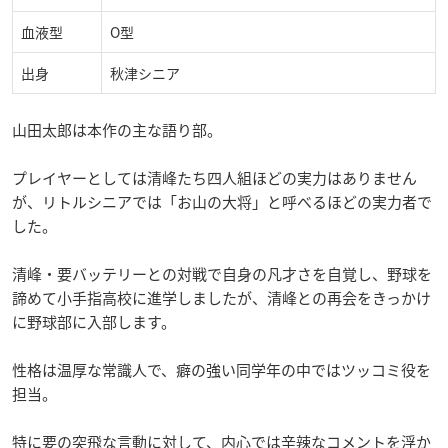
血液型
O型
出身
秋津シニア
山田太郎は本作の主な語り部。
プレイヤーとしては清峰たち四人組ほどの実力はありません
が、リトルシニアでは「お山の大将」と呼べるほどの実力者で
した。
清峰・要バッテリーとの対戦で自身の凡才さを自覚し、野球を
諦めて小手指高校に進学しましたが、清峰との再会をきっかけ
に野球部に入部します。
性格は温厚な常識人で、癖の強い同学年の中ではツッコミ役を
担当。
特に要の突飛な言動に対して、内心では辛辣なコメントを浮か