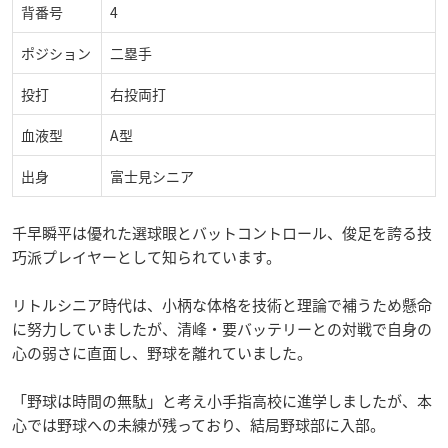
背番号
4
ポジション
二塁手
投打
右投両打
血液型
A型
出身
富士見シニア
千早瞬平は優れた選球眼とバットコントロール、俊足を誇る技
巧派プレイヤーとして知られています。
リトルシニア時代は、小柄な体格を技術と理論で補うため懸命
に努力していましたが、清峰・要バッテリーとの対戦で自身の
心の弱さに直面し、野球を離れていました。
「野球は時間の無駄」と考え小手指高校に進学しましたが、本
心では野球への未練が残っており、結局野球部に入部。