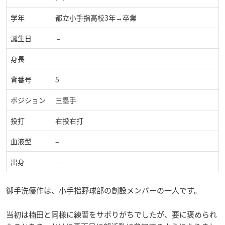
学年
都立小手指高校3年→卒業
誕生日
–
身長
–
背番号
5
ポジション
三塁手
投打
右投右打
血液型
–
出身
–
御手洗優作は、小手指野球部の創設メンバーの一人です。
当初は楠田と同様に練習をサボりがちでしたが、要に褒められ