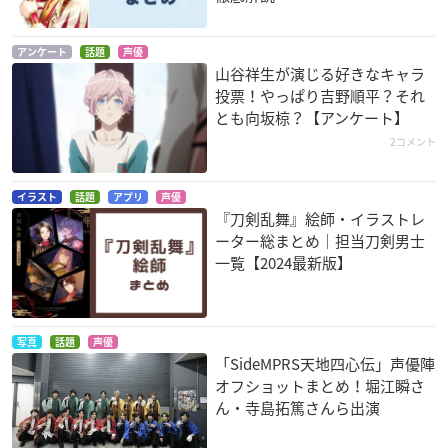
アンケート
話題
声優
山谷祥生が演じる好きなキャラ
投票！やっぱり吉野順平？それ
とも向坂椋？【アンケート】
2コメント
イラスト
話題
アプリ
声優
『刀剣乱舞』絵師・イラストレ
ーター総まとめ｜担当刀剣男士
一覧【2024最新版】
写真
話題
声優
「SideMPRS天地四心伝」声優陣
オフショットまとめ！堀江瞬さ
ん・寺島拓篤さんら出演