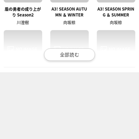
盾の勇者の成り上が
A3! SEASON AUTU
A3! SEASON SPRIN
り Season2
MN ＆ WINTER
G ＆ SUMMER
川澄樹
向坂椋
向坂椋
推しが武道館いって
星合の空
この音とまれ！ 第2
くれたら死ぬ
クール
飛鳥悠汰
基
春日井晴