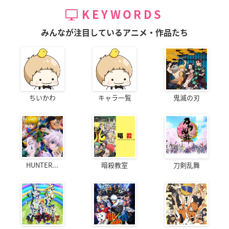
KEYWORDS
みんなが注目しているアニメ・作品たち
ちいかわ
キャラ一覧
鬼滅の刃
HUNTER...
暗殺教室
刀剣乱舞