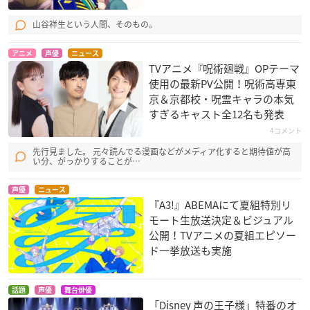
山谷祥生という人間、そのもの。
アニメ
声優
ニュース
TVアニメ『呪術廻戦』OPテーマ
使用の最新PV公開！呪術高専東
京＆京都校・呪霊キャラの本気
すぎるキャスト全12名も発表
4コメント
先行見ました。 元々読んでる漫画などがメディア化すると期待値が高
い分、がっかりすることが…
声優
ニュース
『A3!』ABEMAにて夏組特別リ
モート生放送決定＆ビジュアル
公開！TVアニメの夏組エピソー
ド一挙放送も実施
話題
声優
舞台俳優
「Disney 声の王子様」特番のオ