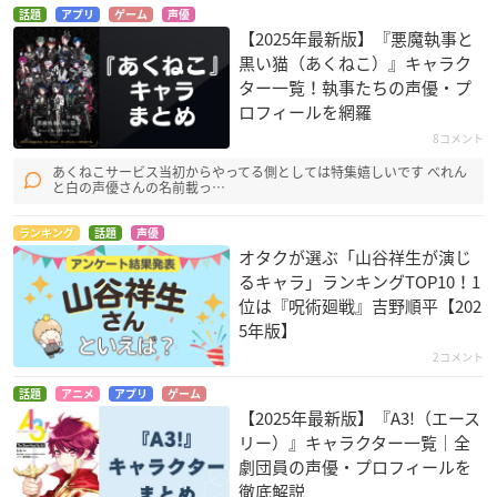
杉野友人
杉野友人
話題
アプリ
ゲーム
声優
【2025年最新版】『悪魔執事と
黒い猫（あくねこ）』キャラク
ター一覧！執事たちの声優・プ
ロフィールを網羅
8コメント
あくねこサービス当初からやってる側としては特集嬉しいです べれん
と白の声優さんの名前載っ…
ももくり
沢口理人
ランキング
話題
声優
オタクが選ぶ「山谷祥生が演じ
るキャラ」ランキングTOP10！1
位は『呪術廻戦』吉野順平【202
5年版】
2コメント
話題
アニメ
アプリ
ゲーム
【2025年最新版】『A3!（エース
リー）』キャラクター一覧｜全
劇団員の声優・プロフィールを
徹底解説