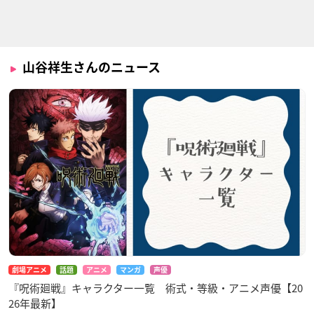
スタンドマイヒーロ
盾の勇者の成り上が
軒轅剣 蒼き曜
ーズ PIECE OF TR
り
参狼
UTH
川澄樹
菅野夏樹
山谷祥生さんのニュース
甘い懲罰～私は看守
アイドルマスター Si
TSUKIPRO THE ANI
専用ペット
deM
MATION
明神亜貴
蒼井享介
八重樫剣介
劇場アニメ
話題
アニメ
マンガ
声優
『呪術廻戦』キャラクター一覧 術式・等級・アニメ声優【20
26年最新】