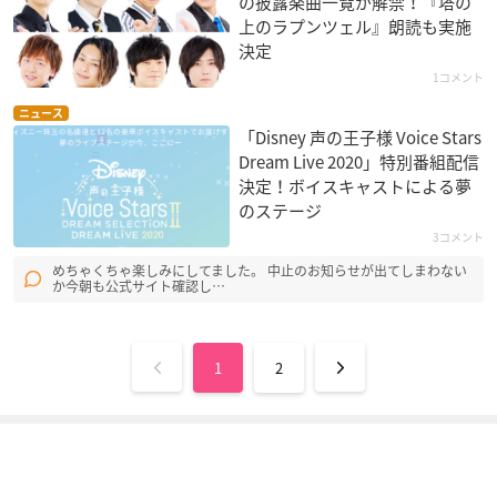
の披露楽曲一覧が解禁！『塔の
上のラプンツェル』朗読も実施
決定
1コメント
ニュース
「Disney 声の王子様 Voice Stars
Dream Live 2020」特別番組配信
決定！ボイスキャストによる夢
のステージ
3コメント
めちゃくちゃ楽しみにしてました。 中止のお知らせが出てしまわない
か今朝も公式サイト確認し…
1
2