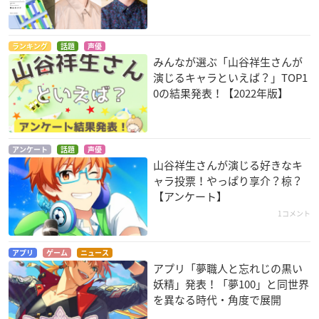
ランキング
話題
声優
みんなが選ぶ「山谷祥生さんが
演じるキャラといえば？」TOP1
0の結果発表！【2022年版】
アンケート
話題
声優
山谷祥生さんが演じる好きなキ
ャラ投票！やっぱり享介？椋？
【アンケート】
1コメント
アプリ
ゲーム
ニュース
アプリ「夢職人と忘れじの黒い
妖精」発表！「夢100」と同世界
を異なる時代・角度で展開