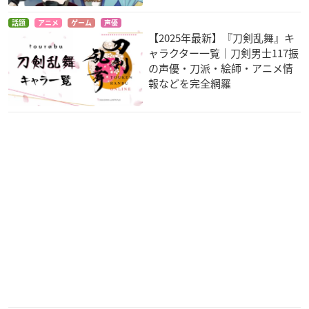
雨色ココア Rainy Co
レーカン！
アルドノア・ゼロ(第
lorへようこそ！
2クール)
山田健太
話題
アニメ
ゲーム
声優
古賀ニコラ
箕国起助
【2025年最新】『刀剣乱舞』キ
ャラクター一覧｜刀剣男士117振
の声優・刀派・絵師・アニメ情
報などを完全網羅
暗殺教室
みりたり！
アルドノア・ゼロ
杉野友人
矢野宗平
箕国起助
一週間フレンズ。
劇場版 暗殺教室 365
殺せんせーQ（クエ
日の時間
スト）！
長谷祐樹