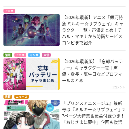
THE IDOLM@STER
イケメン戦国◆時は
TRICKSTER -江戸川
Prologue SideM -E
かけるが恋は始まら
乱歩「少年探偵団」
アニメ
pisode of Jupiter-
ない
より-
【2026年最新】アニメ『銀河特
蒼井享介
石田三成
山根たすく
急 ミルキー☆サブウェイ』キャ
ラクター一覧・声優まとめ｜チ
ハル・マキナから防衛サービス
コンビまで紹介
話題
アニメ
マンガ
声優
【2026年最新版】『忘却バッテ
リー』キャラクター一覧｜声
雨色ココア in Hawai
チア男子!!
暗殺教室（第2期）
優・身長・誕生日などプロフィ
i
花咲薫
杉野友人
ールまとめ
古賀ニコラ
1コメント
書籍
ニュース
『プリンスアニメージュ』最新
号は『ミルキー☆サブウェイ』2
7ページ大特集＆豪華付録つき！
「おじさまに夢中」企画も復活