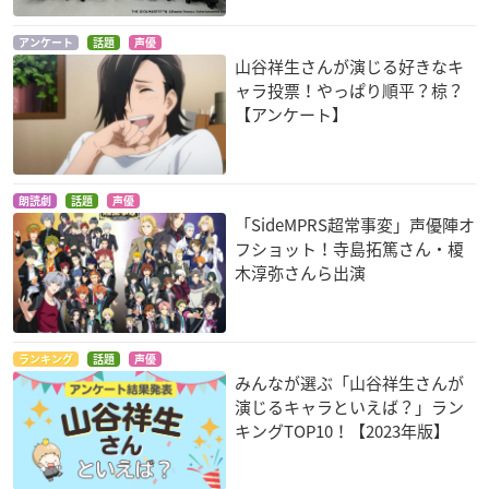
アンケート
話題
声優
山谷祥生さんが演じる好きなキ
ャラ投票！やっぱり順平？椋？
【アンケート】
朗読劇
話題
声優
「SideMPRS超常事変」声優陣オ
フショット！寺島拓篤さん・榎
木淳弥さんら出演
ランキング
話題
声優
みんなが選ぶ「山谷祥生さんが
演じるキャラといえば？」ラン
キングTOP10！【2023年版】