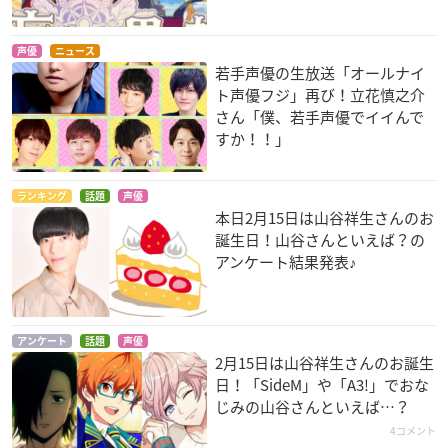
声優
ニュース
若手声優の生放送「オールナイ
ト声優フジ」再び！立花慎之介
さん「僕、若手声優でイイんで
すか！！」
ランキング
話題
声優
本日2月15日は山谷祥生さんのお
誕生日！山谷さんといえば？の
アンケート結果発表♪
アンケート
話題
声優
2月15日は山谷祥生さんのお誕生
日！「SideM」や「A3!」でおな
じみの山谷さんといえば…？
4コメント