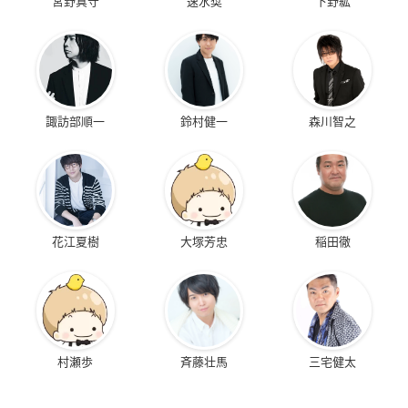
宮野真守
速水奨
下野紘
諏訪部順一
鈴村健一
森川智之
花江夏樹
大塚芳忠
稲田徹
村瀬歩
斉藤壮馬
三宅健太