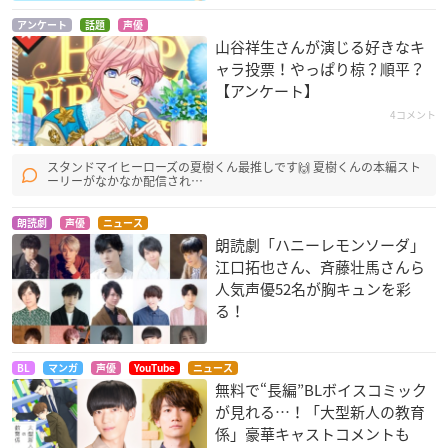
アンケート
話題
声優
山谷祥生さんが演じる好きなキ
ャラ投票！やっぱり椋？順平？
【アンケート】
4コメント
スタンドマイヒーローズの夏樹くん最推しです🙌 夏樹くんの本編スト
ーリーがなかなか配信され…
朗読劇
声優
ニュース
朗読劇「ハニーレモンソーダ」
江口拓也さん、斉藤壮馬さんら
人気声優52名が胸キュンを彩
る！
BL
マンガ
声優
YouTube
ニュース
無料で“長編”BLボイスコミック
が見れる…！「大型新人の教育
係」豪華キャストコメントも