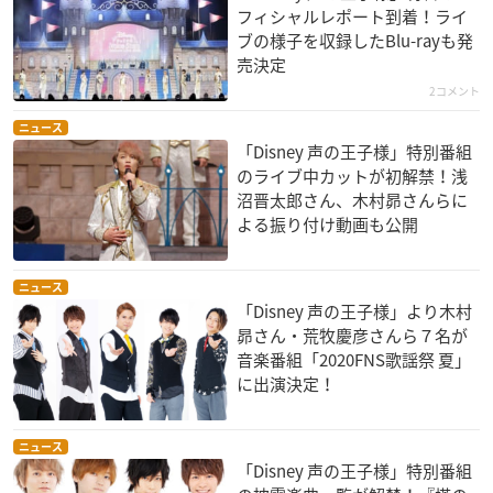
フィシャルレポート到着！ライ
ブの様子を収録したBlu-rayも発
売決定
2コメント
ニュース
「Disney 声の王子様」特別番組
のライブ中カットが初解禁！浅
沼晋太郎さん、木村昴さんらに
よる振り付け動画も公開
ニュース
「Disney 声の王子様」より木村
昴さん・荒牧慶彦さんら７名が
音楽番組「2020FNS歌謡祭 夏」
に出演決定！
ニュース
「Disney 声の王子様」特別番組