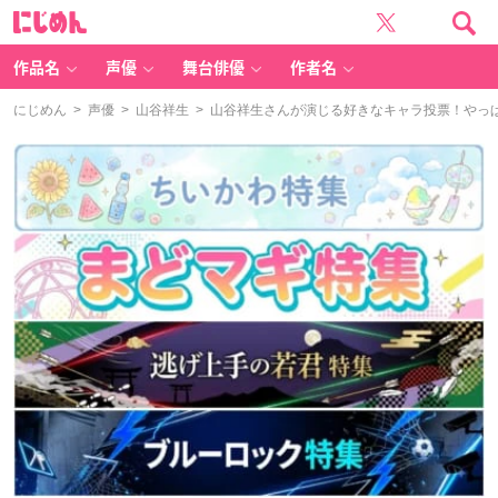
に
じ
め
ん
作品名
声優
舞台俳優
作者名
にじめん
>
声優
>
山谷祥生
> 山谷祥生さんが演じる好きなキャラ投票！やっ