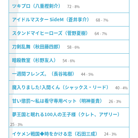
72
ツキプロ（八重樫剣介）
8%
68
アイドルマスター SideM（蒼井享介）
7%
64
スタンドマイヒーローズ（菅野夏樹）
7%
58
刀剣乱舞（秋田藤四郎）
6%
54
暗殺教室（杉野友人）
6%
44
一週間フレンズ。（長谷祐樹）
5%
40
魔入りました!入間くん（シャックス・リード）
4%
26
甘い懲罰〜私は看守専用ペット（明神亜貴）
3%
夢王国と眠れる100人の王子様（クレト、アザリー）
25
3%
24
イケメン戦国◆時をかける恋（石田三成）
3%