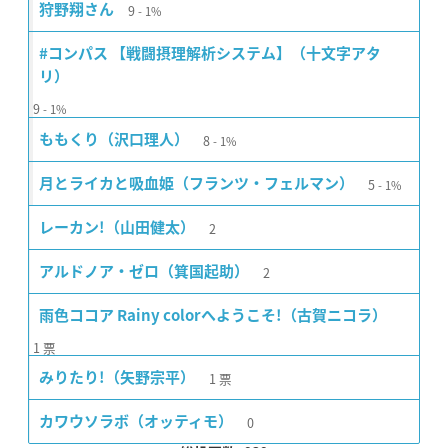
9
狩野翔さん
1%
#コンパス 【戦闘摂理解析システム】（十文字アタ
リ）
9
1%
8
ももくり（沢口理人）
1%
5
月とライカと吸血姫（フランツ・フェルマン）
1%
2
レーカン!（山田健太）
2
アルドノア・ゼロ（箕国起助）
雨色ココア Rainy colorへようこそ!（古賀ニコラ）
1
票
1
票
みりたり!（矢野宗平）
0
カワウソラボ（オッティモ）