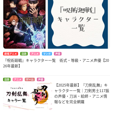
劇場アニメ
話題
アニメ
マンガ
声優
『呪術廻戦』キャラクター一覧 術式・等級・アニメ声優【20
26年最新】
話題
アニメ
ゲーム
声優
【2025年最新】『刀剣乱舞』キ
ャラクター一覧｜刀剣男士117振
の声優・刀派・絵師・アニメ情
報などを完全網羅