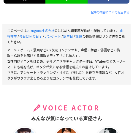
記事の内容について報告する
このページは
kusuguru株式会社
のにじめん編集部が作成・配信しています。
山
谷祥生
/
今日は何の日？
/
アンケート
/
誕生日
/
話題
の最新情報はリンク先をご覧
ください。
アニメ・ゲーム・漫画などの2次元コンテンツや、声優・舞台・俳優などの情
報・話題をお届けする情報メディア「にじめん」。
女性向けアニメをはじめ、少年アニメやキャラクター作品、VTuberなどストリー
マーにも幅を広げ、オタクが気になる情報を幅広くお届けしています。
さらに、アンケート・ランキング・オタ活（推し活）お役立ち情報など、女性オ
タクがワクワク楽しめるようなコンテンツも発信しています。
VOICE ACTOR
みんなが気になっている声優さん