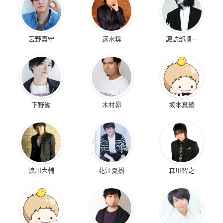
宮野真守
速水奨
諏訪部順一
下野紘
木村昴
坂本真綾
浪川大輔
花江夏樹
森川智之