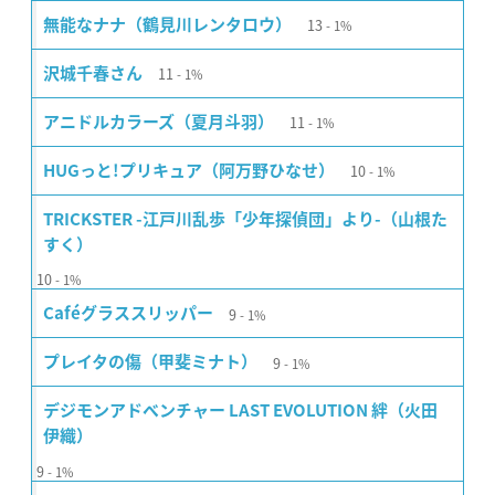
13
無能なナナ（鶴見川レンタロウ）
1%
11
沢城千春さん
1%
11
アニドルカラーズ（夏月斗羽）
1%
10
HUGっと!プリキュア（阿万野ひなせ）
1%
TRICKSTER -江戸川乱歩「少年探偵団」より-（山根た
すく）
10
1%
9
Caféグラススリッパー
1%
9
プレイタの傷（甲斐ミナト）
1%
デジモンアドベンチャー LAST EVOLUTION 絆（火田
伊織）
9
1%