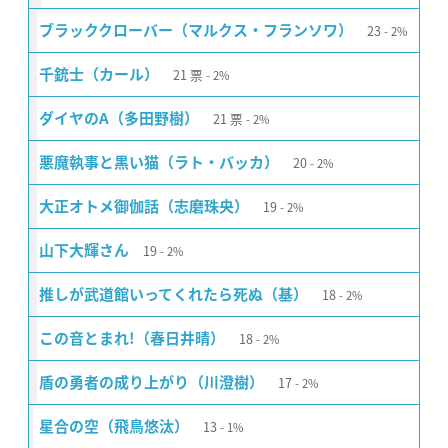
23
ブラッククローバー（マルクス・フランソワ）
2%
21
票
千銃士（カール）
2%
21
票
ダイヤのA（多田野樹）
2%
20
悪魔執事と黒い猫（ラト・バッカ）
2%
19
大正オトメ御伽話（志磨珠央）
2%
19
山下大輝さん
2%
18
推しが武道館いってくれたら死ぬ（基）
2%
18
この音とまれ!（春日井晴）
2%
17
盾の勇者の成り上がり（川澄樹）
2%
13
星合の空（飛鳥悠汰）
1%