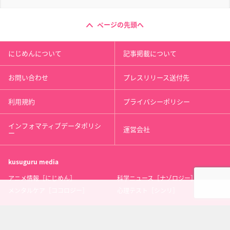
ページの先頭へ
にじめんについて
記事掲載について
お問い合わせ
プレスリリース送付先
利用規約
プライバシーポリシー
インフォマティブデータポリシ
運営会社
ー
kusuguru
media
アニメ情報［にじめん］
科学ニュース［ナゾロジー］
メンタルケア［ココロジー］
心理テスト［シンリ］
Copyright 2013 nijimen.