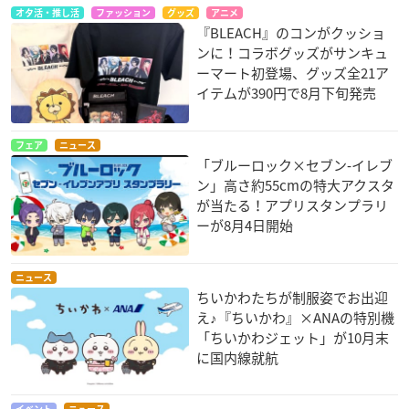
オタ活・推し活
ファッション
グッズ
アニメ
『BLEACH』のコンがクッショ
ンに！コラボグッズがサンキュ
ーマート初登場、グッズ全21ア
イテムが390円で8月下旬発売
フェア
ニュース
「ブルーロック×セブン‐イレブ
ン」高さ約55cmの特大アクスタ
が当たる！アプリスタンプラリ
ーが8月4日開始
ニュース
ちいかわたちが制服姿でお出迎
え♪『ちいかわ』×ANAの特別機
「ちいかわジェット」が10月末
に国内線就航