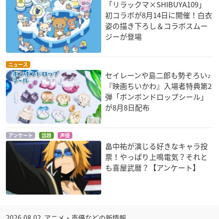
「リラックマ×SHIBUYA109」
初コラボが8月14日に開催！白衣
姿の描き下ろし＆コラボスムー
ジーが登場
ニュース
セイレーンや島二郎も勢ぞろい♪
『映画ちいかわ』入場者特典第2
弾「ボンボンドロップシール」
が8月8日配布
アンケート
話題
声優
畠中祐が演じる好きなキャラ投
票！やっぱり上鳴電気？それと
も喜屋武暦？【アンケート】
2026.08.02 アニメ・声優などの新情報