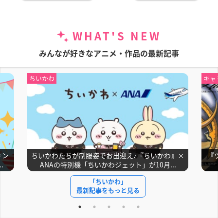
WHAT'S NEW
みんなが好きなアニメ・作品の最新記事
キャラ一覧
鬼滅
』×
『ツバサ-RESERVoir CHRoNiCLE-』キャラクター
伊
.
一覧・声優まとめ 小狼・...
ル
「キャラ一覧」
最新記事をもっと見る