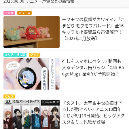
2026.08.06 アニメ・声優などの新情報
アニメ
ニュース
モフモフの寝顔がカワイイ♪『こ
まどり モフモフパレード』全16
キャラ＆小野賢章ら声優解禁！
【2027年1月放送】
オタ活・推し活
グッズ
推しをスマホにペタッ♪ 動画も
入るデジタル缶バッジ「Can-Ba
dge Mag」全4色が予約開始！
グッズ
『文スト』太宰＆中也の描き下
ろしが勢ぞろい♪ アニメ10周年
くじが8月13日開始、ビッグアク
スタ＆ミニ色紙が登場