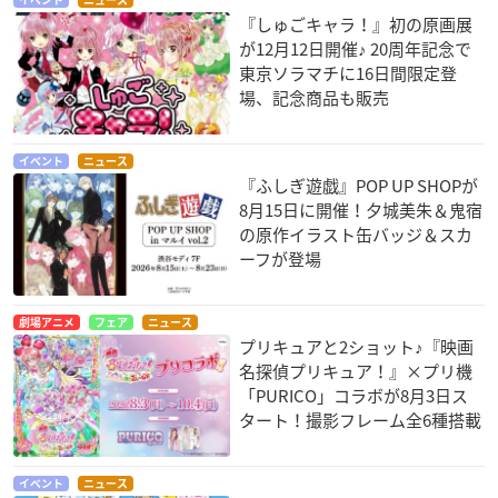
イベント
ニュース
『しゅごキャラ！』初の原画展
が12月12日開催♪ 20周年記念で
東京ソラマチに16日間限定登
場、記念商品も販売
イベント
ニュース
『ふしぎ遊戯』POP UP SHOPが
8月15日に開催！夕城美朱＆鬼宿
の原作イラスト缶バッジ＆スカ
ーフが登場
劇場アニメ
フェア
ニュース
プリキュアと2ショット♪『映画
名探偵プリキュア！』×プリ機
「PURICO」コラボが8月3日ス
タート！撮影フレーム全6種搭載
イベント
ニュース