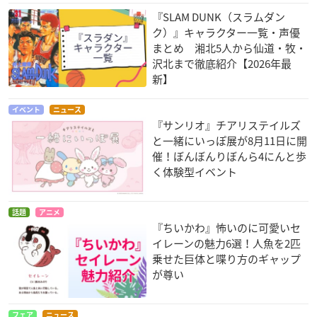
『SLAM DUNK（スラムダン
ク）』キャラクター一覧・声優
まとめ 湘北5人から仙道・牧・
沢北まで徹底紹介【2026年最
新】
イベント
ニュース
『サンリオ』チアリステイルズ
と一緒にいっぽ展が8月11日に開
催！ぼんぼんりぼんら4にんと歩
く体験型イベント
話題
アニメ
『ちいかわ』怖いのに可愛いセ
イレーンの魅力6選！人魚を2匹
乗せた巨体と喋り方のギャップ
が尊い
フェア
ニュース