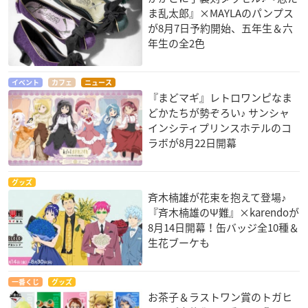
ま乱太郎』×MAYLAのパンプス
が8月7日予約開始、五年生＆六
年生の全2色
イベント
カフェ
ニュース
『まどマギ』レトロワンピなま
どかたちが勢ぞろい♪ サンシャ
インシティプリンスホテルのコ
ラボが8月22日開幕
グッズ
斉木楠雄が花束を抱えて登場♪
『斉木楠雄のΨ難』×karendoが
8月14日開幕！缶バッジ全10種＆
生花ブーケも
一番くじ
グッズ
お茶子＆ラストワン賞のトガヒ