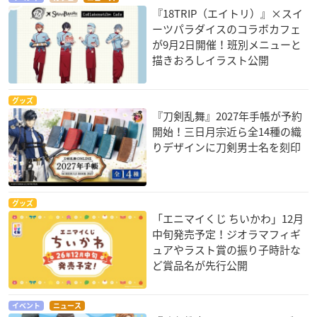
『18TRIP（エイトリ）』×スイ
ーツパラダイスのコラボカフェ
が9月2日開催！班別メニューと
描きおろしイラスト公開
グッズ
『刀剣乱舞』2027年手帳が予約
開始！三日月宗近ら全14種の織
りデザインに刀剣男士名を刻印
グッズ
「エニマイくじ ちいかわ」12月
中旬発売予定！ジオラマフィギ
ュアやラスト賞の振り子時計な
ど賞品名が先行公開
イベント
ニュース