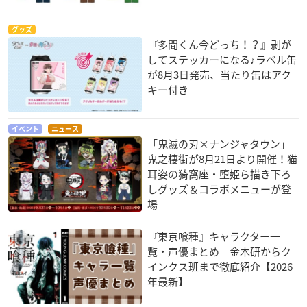
グッズ
『多聞くん今どっち！？』剥が
してステッカーになる♪ラベル缶
が8月3日発売、当たり缶はアク
キー付き
イベント
ニュース
「鬼滅の刃×ナンジャタウン」
鬼之棲街が8月21日より開催！猫
耳姿の猗窩座・堕姫ら描き下ろ
しグッズ＆コラボメニューが登
場
『東京喰種』キャラクター一
覧・声優まとめ 金木研からク
インクス班まで徹底紹介【2026
年最新】