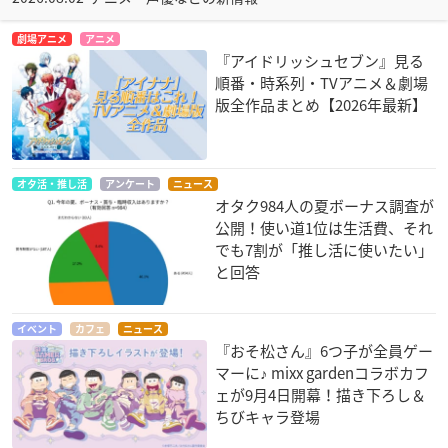
劇場アニメ
アニメ
『アイドリッシュセブン』見る
順番・時系列・TVアニメ＆劇場
版全作品まとめ【2026年最新】
オタ活・推し活
アンケート
ニュース
オタク984人の夏ボーナス調査が
公開！使い道1位は生活費、それ
でも7割が「推し活に使いたい」
と回答
イベント
カフェ
ニュース
『おそ松さん』6つ子が全員ゲー
マーに♪ mixx gardenコラボカフ
ェが9月4日開幕！描き下ろし＆
ちびキャラ登場