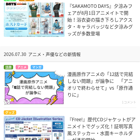
『SAKAMOTO DAYS』夕涼みフ
ェアが8月1日アニメイトで開
始！浴衣姿の描き下ろしアクス
タ・キャラバッジなど夕涼みグ
ッズが多数登場
2026.07.30 アニメ・声優などの新情報
話題
アニメ
マンガ
漫画原作アニメの「12話で完結
しない問題」が論争に 「アニ
オリで終わらせて」vs「原作通
りに」
1コメント
グッズ
『Free!』歴代CDジャケットがア
ニメイトでグッズ化！証明写真
風ステッカー・水面キーホルダ
ーが予約開始