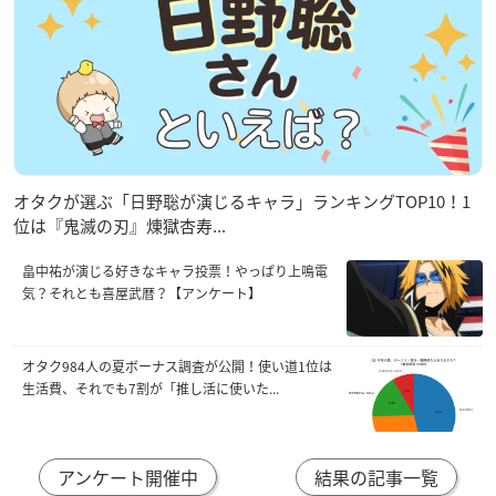
オタクが選ぶ「日野聡が演じるキャラ」ランキングTOP10！1
位は『鬼滅の刃』煉󠄁獄杏寿...
畠中祐が演じる好きなキャラ投票！やっぱり上鳴電
気？それとも喜屋武暦？【アンケート】
オタク984人の夏ボーナス調査が公開！使い道1位は
生活費、それでも7割が「推し活に使いた...
アンケート開催中
結果の記事一覧