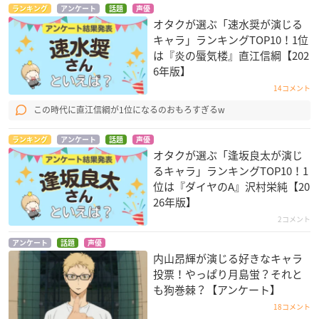
ランキング
アンケート
話題
声優
オタクが選ぶ「速水奨が演じる
キャラ」ランキングTOP10！1位
は『炎の蜃気楼』直江信綱【202
6年版】
14コメント
この時代に直江信綱が1位になるのおもろすぎるw
ランキング
アンケート
話題
声優
オタクが選ぶ「逢坂良太が演じ
るキャラ」ランキングTOP10！1
位は『ダイヤのA』沢村栄純【20
26年版】
2コメント
アンケート
話題
声優
内山昂輝が演じる好きなキャラ
投票！やっぱり月島蛍？それと
も狗巻棘？【アンケート】
18コメント