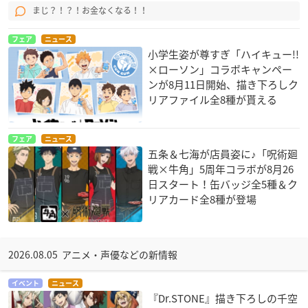
まじ？！？！お金なくなる！！
フェア
ニュース
小学生姿が尊すぎ「ハイキュー!!
×ローソン」コラボキャンペー
ンが8月11日開始、描き下ろしク
リアファイル全8種が貰える
フェア
ニュース
五条＆七海が店員姿に♪「呪術廻
戦×牛角」5周年コラボが8月26
日スタート！缶バッジ全5種＆ク
リアカード全8種が登場
2026.08.05 アニメ・声優などの新情報
イベント
ニュース
『Dr.STONE』描き下ろしの千空