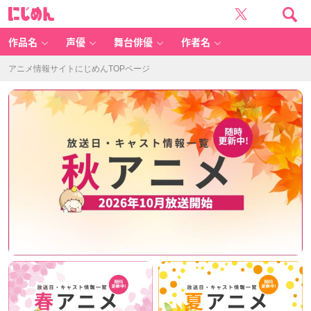
に
に
じ
じ
め
め
ん
ん
-
ア
作品名
声優
舞台俳優
作者名
ニ
メ
や
推
アニメ情報サイトにじめんTOPページ
し
活
な
ど、
オ
タ
ク
女
子
向
け
の
最
新
ニ
ュ
ー
ス
を
毎
日
お
届
け！