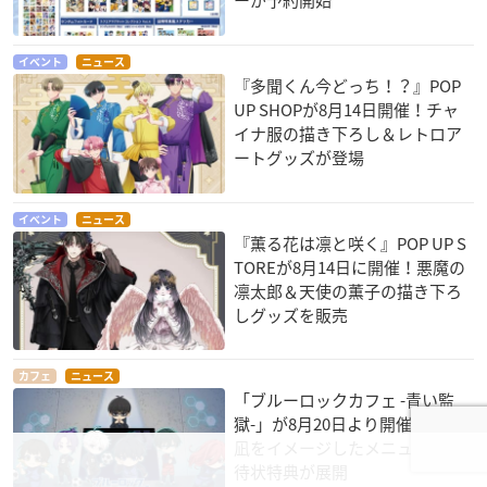
イベント
ニュース
『多聞くん今どっち！？』POP
UP SHOPが8月14日開催！チャ
イナ服の描き下ろし＆レトロア
ートグッズが登場
イベント
ニュース
『薫る花は凛と咲く』POP UP S
TOREが8月14日に開催！悪魔の
凛太郎＆天使の薫子の描き下ろ
しグッズを販売
カフェ
ニュース
「ブルーロックカフェ -青い監
獄-」が8月20日より開催！潔や
凪をイメージしたメニュー＆招
待状特典が展開