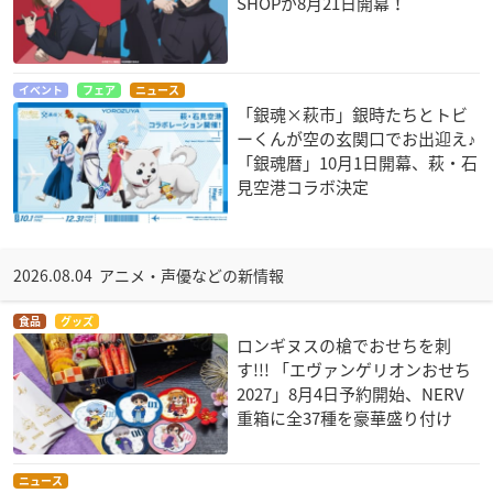
SHOPが8月21日開幕！
イベント
フェア
ニュース
「銀魂×萩市」銀時たちとトビ
ーくんが空の玄関口でお出迎え♪
「銀魂暦」10月1日開幕、萩・石
見空港コラボ決定
2026.08.04 アニメ・声優などの新情報
食品
グッズ
ロンギヌスの槍でおせちを刺
す!!! 「エヴァンゲリオンおせち
2027」8月4日予約開始、NERV
重箱に全37種を豪華盛り付け
ニュース