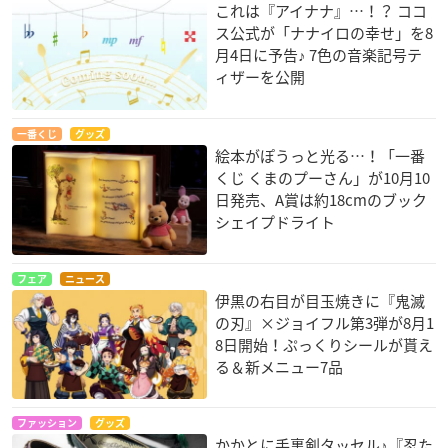
これは『アイナナ』…！？ ココ
ス公式が「ナナイロの幸せ」を8
月4日に予告♪ 7色の音楽記号テ
ィザーを公開
一番くじ
グッズ
絵本がぽうっと光る…！「一番
くじ くまのプーさん」が10月10
日発売、A賞は約18cmのブック
シェイプドライト
フェア
ニュース
伊黒の右目が目玉焼きに『鬼滅
の刃』×ジョイフル第3弾が8月1
8日開始！ぷっくりシールが貰え
る＆新メニュー7品
ファッション
グッズ
かかとに手裏剣タッセル♪『忍た