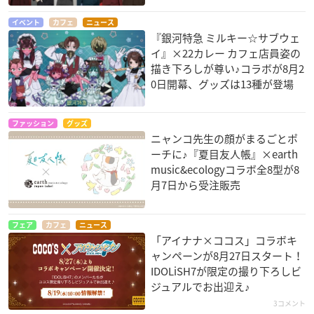
イベント
カフェ
ニュース
『銀河特急 ミルキー☆サブウェ
イ』×22カレー カフェ店員姿の
描き下ろしが尊い♪コラボが8月2
0日開幕、グッズは13種が登場
ファッション
グッズ
ニャンコ先生の顔がまるごとポ
ーチに♪『夏目友人帳』×earth
music&ecologyコラボ全8型が8
月7日から受注販売
フェア
カフェ
ニュース
「アイナナ×ココス」コラボキ
ャンペーンが8月27日スタート！
IDOLiSH7が限定の撮り下ろしビ
ジュアルでお出迎え♪
3コメント