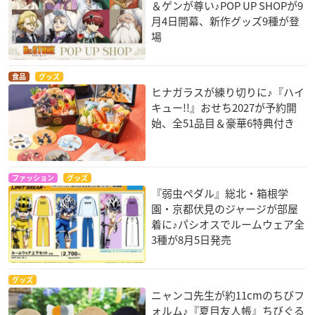
＆ゲンが尊い♪POP UP SHOPが9
月4日開幕、新作グッズ9種が登
場
食品
グッズ
ヒナガラスが練り切りに♪『ハイ
キュー!!』おせち2027が予約開
始、全51品目＆豪華6特典付き
ファッション
グッズ
『弱虫ペダル』総北・箱根学
園・京都伏見のジャージが部屋
着に♪パシオスでルームウェア全
3種が8月5日発売
グッズ
ニャンコ先生が約11cmのちびフ
ォルム♪『夏目友人帳』ちびぐる