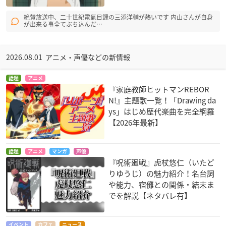
絶賛放送中、二十世紀電氣目録の三添洋輔が熱いです 内山さんが自身
が出来る事全てぶち込んだ…
2026.08.01 アニメ・声優などの新情報
話題
アニメ
『家庭教師ヒットマンREBOR
N!』主題歌一覧！「Drawing da
ys」はじめ歴代楽曲を完全網羅
【2026年最新】
話題
アニメ
マンガ
声優
『呪術廻戦』虎杖悠仁（いたど
りゆうじ）の魅力紹介！名台詞
や能力、宿儺との関係・結末ま
でを解説【ネタバレ有】
イベント
カフェ
ニュース