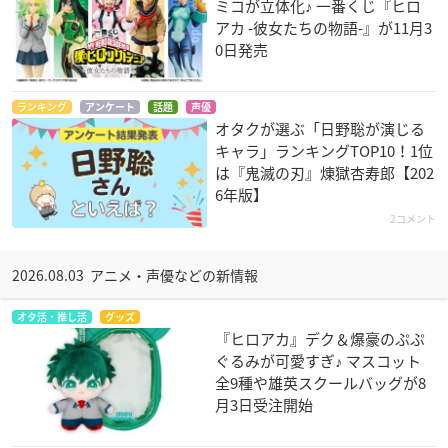
ミコが立体化♪ 一番くじ『ヒロ
アカ -彼女たちの物語-』が11月3
0日発売
ランキング
アンケート
話題
声優
オタクが選ぶ「日野聡が演じる
キャラ」ランキングTOP10！1位
は『鬼滅の刃』煉󠄁獄杏寿郎【202
6年版】
2コメント
2026.08.03 アニメ・声優などの新情報
オタ活・推し活
グッズ
『ヒロアカ』デク＆爆豪のぷぷ
ぐるみが可愛すぎ♪ マスコット
全9種や雄英スクールバッグが8
月3日受注開始