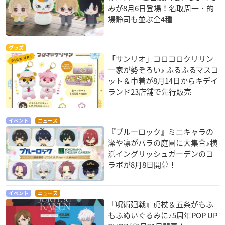
みが8月6日登場！名取周一・的
場静司も並ぶ全4種
グッズ
「サンリオ」コロコロクリリン
一家が勢ぞろい♪ ふるふるマスコ
ット＆巾着が8月14日からキデイ
ランド23店舗で先行販売
イベント
ニュース
『ブルーロック』ミニキャラの
潔や凛がバラの庭園に大集合♪横
浜イングリッシュガーデンのコ
ラボが8月8日開幕！
イベント
ニュース
『呪術廻戦』虎杖＆五条がもふ
もふぬいぐるみに♪5周年POP UP