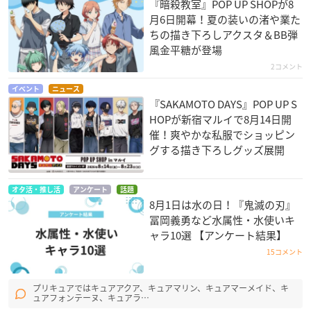
『暗殺教室』POP UP SHOPが8
月6日開幕！夏の装いの渚や業た
ちの描き下ろしアクスタ＆BB弾
風金平糖が登場
2コメント
イベント
ニュース
『SAKAMOTO DAYS』POP UP S
HOPが新宿マルイで8月14日開
催！爽やかな私服でショッピン
グする描き下ろしグッズ展開
オタ活・推し活
アンケート
話題
8月1日は水の日！『鬼滅の刃』
冨岡義勇など水属性・水使いキ
ャラ10選 【アンケート結果】
15コメント
プリキュアではキュアアクア、キュアマリン、キュアマーメイド、キ
ュアフォンテーヌ、キュアラ…