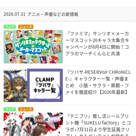
2026.07.31 アニメ・声優などの新情報
フェア
ニュース
『ファミマ』サンリオ×メーカ
ーマスコット26キャラ大集合キ
ャンペーンが8月4日に開始！コ
アラのマーチくんらと共演
『ツバサ-RESERVoir CHRoNiCL
E-』キャラクター一覧・声優ま
とめ 小狼・サクラ・黒鋼・フ
ァイを徹底紹介【2026年最新】
フェア
ニュース
『テニプリ』推し活シールプリ
ント機「SUKELU factory」とコ
ラボ♪7月31日より学生証風クリ
アトレカ＆ペンライトが作れる