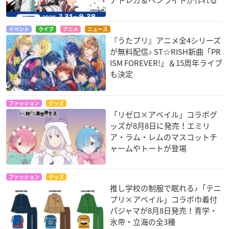
イベント
ライブ
アニメ
ニュース
『うたプリ』アニメ全4シリーズ
が無料配信♪ ST☆RISH新曲「PR
ISM FOREVER!」＆15周年ライブ
も決定
ファッション
グッズ
「リゼロ×アベイル」コラボグ
ッズが8月8日に発売！エミリ
ア・ラム・レムのマスコットチ
ャームやトートが登場
ファッション
グッズ
推し学校の制服で眠れる♪「テニ
プリ×アベイル」コラボ巾着付
パジャマが8月8日発売！青学・
氷帝・立海の全3種