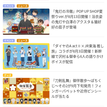
イベント
ニュース
『鬼灯の冷徹』POP UP SHOP夏
祭りver.が8月13日開催！浴衣姿
の鬼灯や白澤のアクスタ＆猫好
好の扇子が登場
イベント
ニュース
「ダイヤのA actⅡ×JR東海 推し
旅」コラボが8月3日開催！新幹
線で沢村＆御幸ら6人の語りかけ
ボイスが配信
グッズ
『刀剣乱舞』御伴散歩～ぽちく
じ～その2が9月下旬発売！フィ
ンガーパペットや近侍ピンシー
ルが当たる