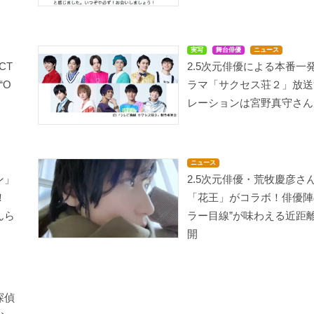
実写
舞台俳優
ニュース
CT
2.5次元俳優による本番一
“O
ラマ「サクセス荘２」放送
レーションは宮野真守さん
ニュース
ン」
2.5次元俳優・荒牧慶彦さ
！
「花王」がコラボ！俳優陣
んら
ラー目線”が味わえる近距
開
探偵