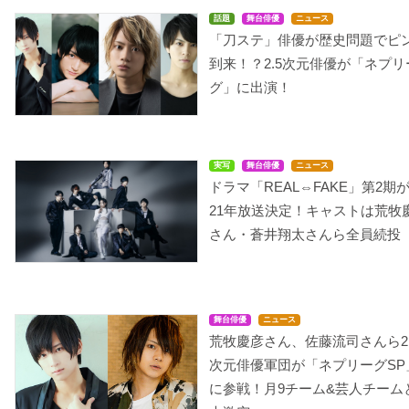
話題
舞台俳優
ニュース
「刀ステ」俳優が歴史問題でピ
到来！？2.5次元俳優が「ネプリ
グ」に出演！
実写
舞台俳優
ニュース
ドラマ「REAL⇔FAKE」第2期が
21年放送決定！キャストは荒牧
さん・蒼井翔太さんら全員続投
舞台俳優
ニュース
荒牧慶彦さん、佐藤流司さんら2.
次元俳優軍団が「ネプリーグSP
に参戦！月9チーム&芸人チーム