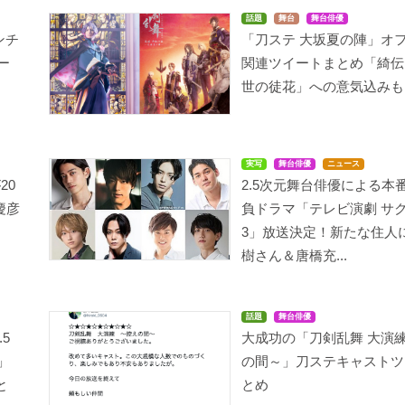
話題
舞台
舞台俳優
ンチ
「刀ステ 大坂夏の陣」オ
ー
関連ツイートまとめ「綺伝
世の徒花」への意気込みも
実写
舞台俳優
ニュース
20
2.5次元舞台俳優による本
慶彦
負ドラマ「テレビ演劇 サ
3」放送決定！新たな住人
樹さん＆唐橋充...
話題
舞台俳優
5
大成功の「刀剣乱舞 大演
」
の間～」刀ステキャストツ
と
とめ