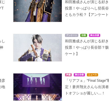
演じ
和田雅成さんが演じる好き
グT
投票！やっぱりへし切長谷
ともカラ松？【アンケート
アンケート
話題
舞台俳優
っし
和田雅成さんが演じる好き
審神
投票！やっぱり長谷部？骸
ケート】
声優
舞台俳優
ニュース
慶彦
「リアフェ」“Final Stage
の地
定！蒼井翔太さんら出演者
トオフショが麗しい…！