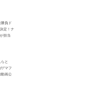
発勝負ド
決定！ナ
が担当
んらと
の“マフ
離動画公