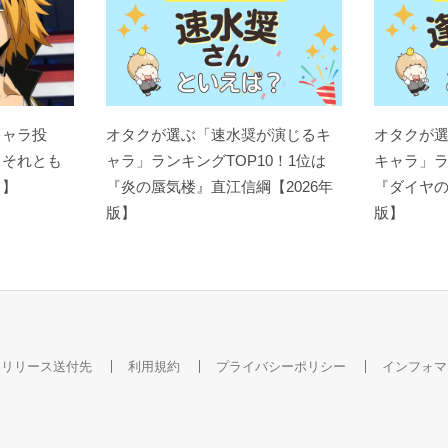
キャラ投
オタクが選ぶ「速水奨が演じるキ
オタクが
？それとも
ャラ」ランキングTOP10！1位は
キャラ」ラ
ト】
『炎の蜃気楼』直江信綱【2026年
『ダイヤの
版】
版】
スリリース送付先
利用規約
プライバシーポリシー
インフォマ