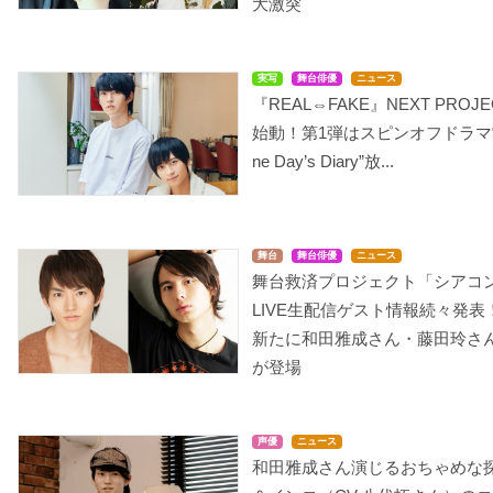
大激突
実写
舞台俳優
ニュース
『REAL⇔FAKE』NEXT PROJE
始動！第1弾はスピンオフドラマ
ne Day’s Diary”放...
舞台
舞台俳優
ニュース
舞台救済プロジェクト「シアコ
LIVE生配信ゲスト情報続々発表
新たに和田雅成さん・藤田玲さ
が登場
声優
ニュース
和田雅成さん演じるおちゃめな