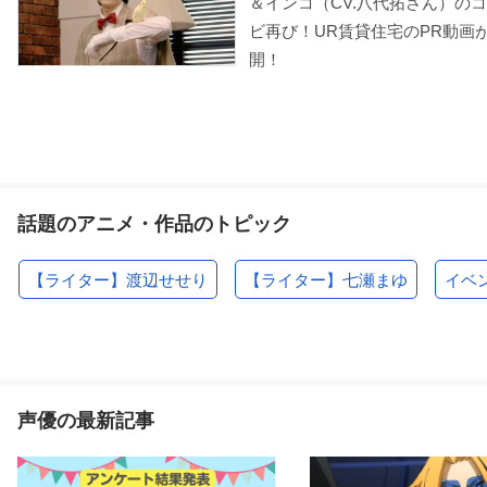
＆インコ（CV.八代拓さん）の
ビ再び！UR賃貸住宅のPR動画
開！
話題のアニメ・作品のトピック
【ライター】渡辺せせり
【ライター】七瀬まゆ
イベ
声優の最新記事