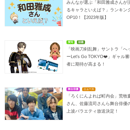
みんなが選ぶ「和田雅成さんが
るキャラといえば？」ランキン
OP10！【2023年版】
実写
話題
「映画刀剣乱舞」サントラ「へ
ーLet’s Go TOKYO❤️」ギャル
者に期待が高まる！
舞台俳優
ニュース
「ろくにんよれば町内会」荒牧
さん、佐藤流司さんら舞台俳優
上波バラエティ放送決定！