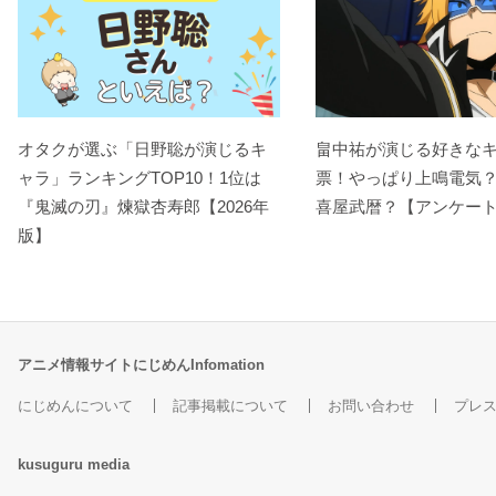
オタクが選ぶ「日野聡が演じるキ
畠中祐が演じる好きな
ャラ」ランキングTOP10！1位は
票！やっぱり上鳴電気
『鬼滅の刃』煉󠄁獄杏寿郎【2026年
喜屋武暦？【アンケー
版】
アニメ情報サイトにじめんInfomation
にじめんについて
記事掲載について
お問い合わせ
プレ
kusuguru
media