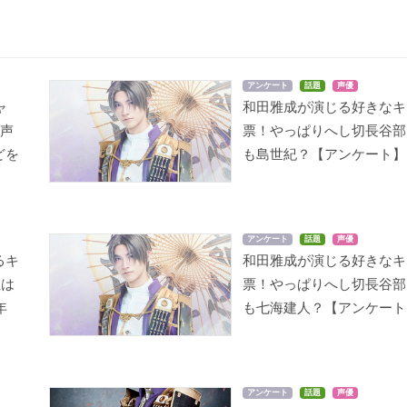
アンケート
話題
声優
ャ
和田雅成が演じる好きなキ
の声
票！やっぱりへし切長谷部
どを
も島世紀？【アンケート】
アンケート
話題
声優
るキ
和田雅成が演じる好きなキ
位は
票！やっぱりへし切長谷部
年
も七海建人？【アンケート
アンケート
話題
声優