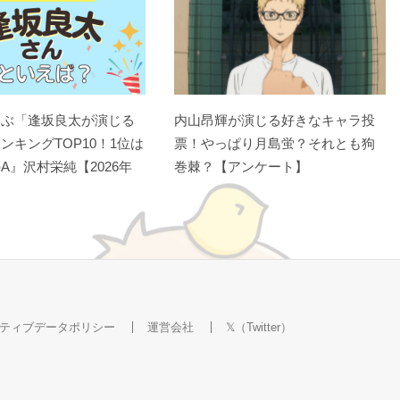
選ぶ「逢坂良太が演じる
内山昂輝が演じる好きなキャラ投
ンキングTOP10！1位は
票！やっぱり月島蛍？それとも狗
A』沢村栄純【2026年
巻棘？【アンケート】
ティブデータポリシー
運営会社
𝕏（Twitter）