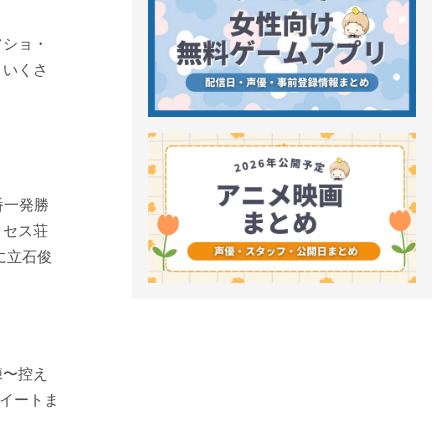
フショ・
 いくさ
番一発勝
クセス荘
に立石俊
練〜控え
イートま