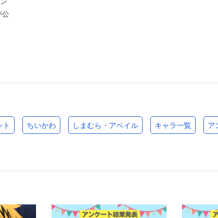
コン
が公
ント
ちいかわ
しまむら・アベイル
キャラ一覧
ア