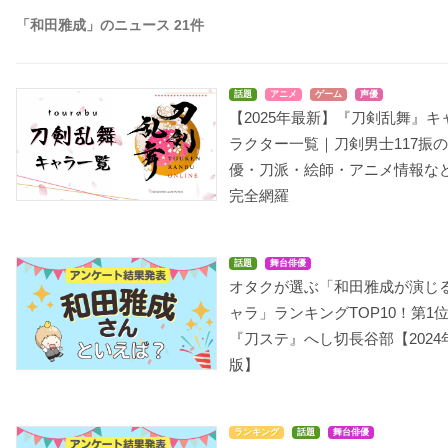
「和田雅成」のニュース 21件
話題
アニメ
ゲーム
声優
【2025年最新】『刀剣乱舞』キ
ラクター一覧｜刀剣男士117振
優・刀派・絵師・アニメ情報な
完全網羅
話題
舞台俳優
オタクが選ぶ「和田雅成が演じ
ャラ」ランキングTOP10！第1
『刀ステ』へし切長谷部【2024
版】
ランキング
話題
舞台俳優