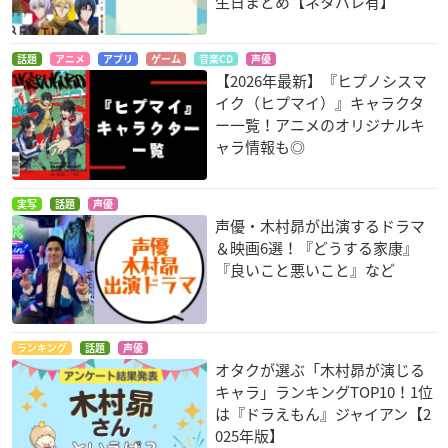
生日まとめ【ネタバレ有】
話題
アニメ
アプリ
ゲーム
音楽CD
声優
【2026年最新】『ヒプノシスマ
イク（ヒプマイ）』キャラクタ
ー一覧！アニメのオリジナルキ
ャラ情報も◎
実写
話題
声優
声優・木村昴が出演するドラマ
＆映画6選！『どうする家康』
『良いこと悪いこと』など
ランキング
話題
声優
オタクが選ぶ「木村昴が演じる
キャラ」ランキングTOP10！1位
は『ドラえもん』ジャイアン【2
025年版】