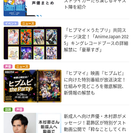
ストライカーたち演じるキャス
ト陣を紹介
イベント
ニュース
「ヒプマイ×うたプリ」共同ス
テージ決定！「AnimeJapan 202
5」キングレコードブースの詳細
解禁に「豪華すぎ」
声優
ニュース
『ヒプマイ』映画『ヒプムビ』
に向けた特別番組が放送決定！
仕組みや見どころを徹底解説、
新情報の解禁も
話題
声優
新成人へ向け声優・木村昴がメ
ッセージ！葛飾区が特別ゲスト
動画公開で「粋なことしてくれ