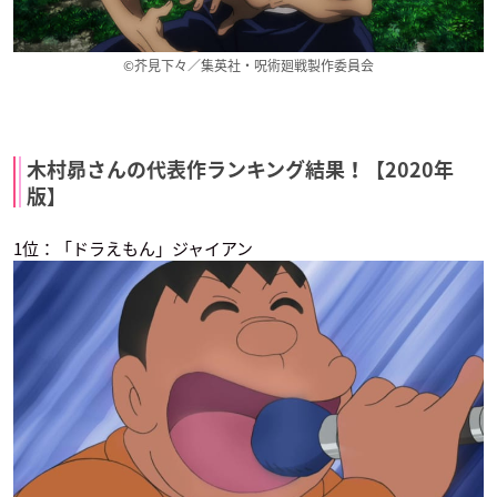
©芥見下々／集英社・呪術廻戦製作委員会
ブブキ・ブランキ 星
ブブキ・ブランキ
暗殺教室（第2期）
木村昴さんの代表作ランキング結果！【2020年
の巨人
新走宗也
寺坂竜馬
新走宗也
版】
1位：「ドラえもん」ジャイアン
Dance with Devils
暗殺教室
Doraemon
南那城メィジ
寺坂竜馬
ジャイアン