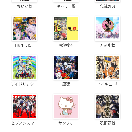
ちいかわ
キャラ一覧
鬼滅の刃
HUNTER...
暗殺教室
刀剣乱舞
アイドリッシ...
銀魂
ハイキュー!!
ヒプノシスマ...
サンリオ
呪術廻戦