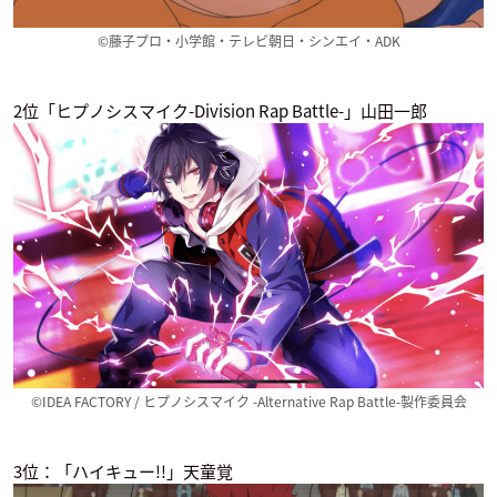
©藤子プロ・小学館・テレビ朝日・シンエイ・ADK
ピンポン THE ANIM
ブラック・ブレット
ガンダムビルドファ
2位「ヒプノシスマイク-Division Rap Battle-」山田一郎
ATION
イターズ
保脇卓人
アクマ／佐久間学
アラン・アダムス
輪るピングドラム
100日間生きたワニ
映画ドラえもん のび
太の宇宙小戦争2021
高倉冠葉
モグラ
ジャイアン
©IDEA FACTORY / ヒプノシスマイク -Alternative Rap Battle-製作委員会
3位：「ハイキュー!!」天童覚