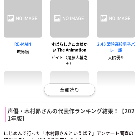
RE-MAIN
すばらしきこのせか
2.43 清陰高校男子バ
い The Animation
レー部
城島譲
ビイト（尾藤大輔之
大隈優介
丞）
声優・木村昴さんの代表作ランキング結果！【202
BEASTARS（第2
アクダマドライブ
池袋ウエストゲート
1年版】
期）
パーク
チンピラ
フリー
ヒロト
にじめんで行った「木村昴さんといえば？」アンケート調査の