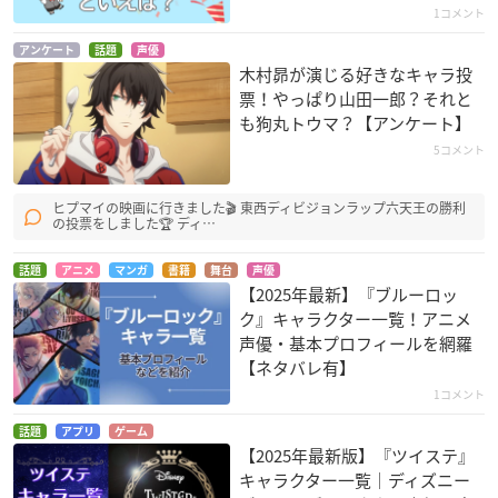
1コメント
アンケート
話題
声優
木村昴が演じる好きなキャラ投
票！やっぱり山田一郎？それと
も狗丸トウマ？【アンケート】
5コメント
ヒプマイの映画に行きました🎬 東西ディビジョンラップ六天王の勝利
の投票をしました🏆 ディ…
話題
アニメ
マンガ
書籍
舞台
声優
【2025年最新】『ブルーロッ
ク』キャラクター一覧！アニメ
声優・基本プロフィールを網羅
【ネタバレ有】
1コメント
話題
アプリ
ゲーム
【2025年最新版】『ツイステ』
キャラクター一覧｜ディズニー