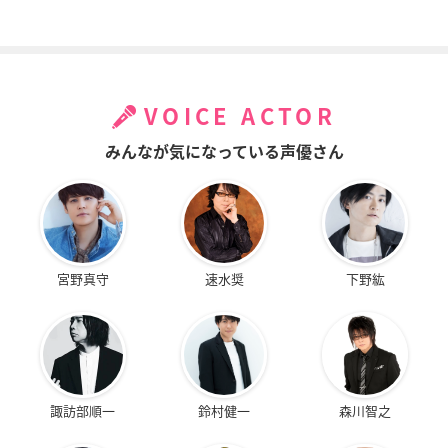
VOICE ACTOR
みんなが気になっている声優さん
宮野真守
速水奨
下野紘
諏訪部順一
鈴村健一
森川智之