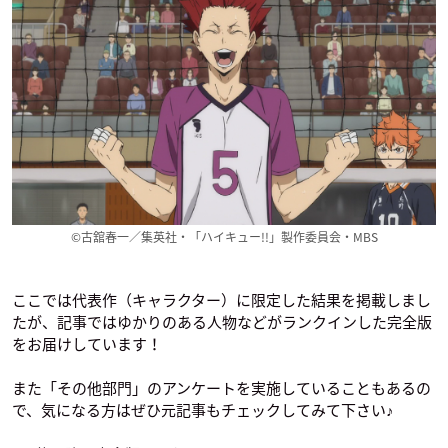
映画ドラえもん のび
映画ドラえもん のび
Dance with Devils -
太の月面探査記
太の宝島
Fortuna-
ジャイアン
ジャイアン
南那城メィジ
©古舘春一／集英社・「ハイキュー!!」製作委員会・MBS
映画ドラえもん の
RWBY VOLUME 3
劇場版 暗殺教室 365
ここでは代表作（キャラクター）に限定した結果を掲載しまし
び太の南極カチコチ
日の時間
カーディン・ウィン
たが、記事ではゆかりのある人物などがランクインした完全版
大冒険
チェスター
寺坂竜馬
をお届けしています！
ジャイアン
また「その他部門」のアンケートを実施していることもあるの
で、気になる方はぜひ元記事もチェックしてみて下さい♪