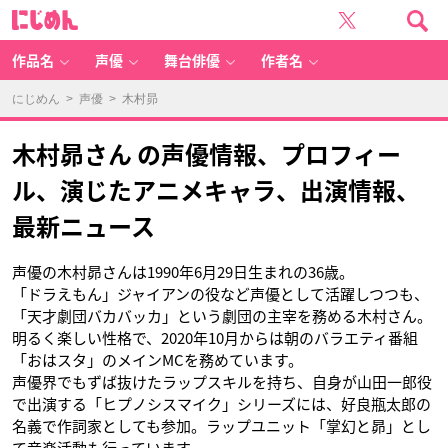
に
じ
め
ん
作品名
声優
舞台俳優
作者名
にじめん
>
声優
> 木村昴
木村昴さん の声優情報、プロフィー
ル、演じたアニメキャラ、出演情報、
最新ニュース
声優の木村昴さんは1990年6月29日生まれの36歳。
「ドラえもん」ジャイアンの役など声優として活躍しつつも、
「天才劇団バカバッカ」という劇団の主宰を務める木村さん。
明るく楽しい性格で、2020年10月からは朝のバラエティ番組
「おはスタ」のメインMCを務めています。
声優界でもずば抜けたラップスキルを持ち、自身が山田一郎役
で出演する「ヒプノシスマイク」シリーズには、好良瓶太郎の
名義で作詞家としても参加。ラップユニット「掌幻と昴」とし