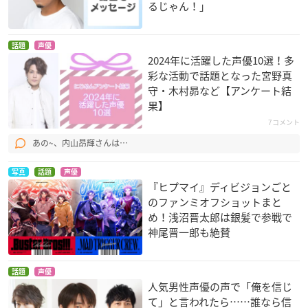
るじゃん！」
話題
声優
2024年に活躍した声優10選！多
彩な活動で話題となった宮野真
守・木村昴など【アンケート結
果】
7コメント
あの~、内山昂輝さんは…
写真
話題
声優
『ヒプマイ』ディビジョンごと
のファンミオフショットまと
め！浅沼晋太郎は銀髪で参戦で
神尾晋一郎も絶賛
話題
声優
人気男性声優の声で「俺を信じ
て」と言われたら……誰なら信