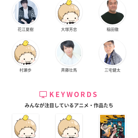
花江夏樹
大塚芳忠
稲田徹
村瀬歩
斉藤壮馬
三宅健太
KEYWORDS
みんなが注目しているアニメ・作品たち