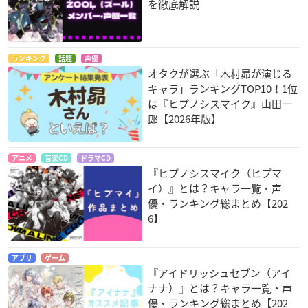
を徹底解説
ランキング
話題
声優
オタクが選ぶ「木村昴が演じる
キャラ」ランキングTOP10！1位
は『ヒプノシスマイク』山田一
郎【2026年版】
アニメ
音楽CD
ドラマCD
『ヒプノシスマイク（ヒプマ
イ）』とは？キャラ一覧・声
優・ランキング総まとめ【202
6】
アプリ
ゲーム
『アイドリッシュセブン（アイ
ナナ）』とは？キャラ一覧・声
優・ランキング総まとめ【202