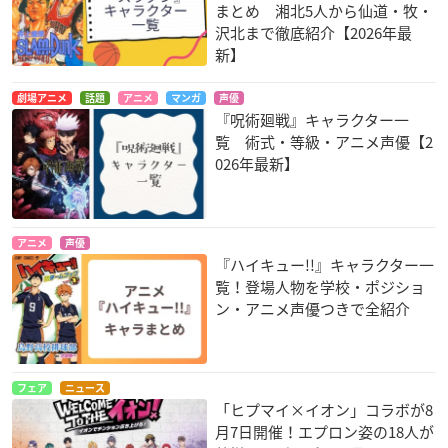
まとめ 湘北5人から仙道・牧・
沢北まで徹底紹介【2026年最
新】
劇場アニメ
話題
アニメ
マンガ
声優
『呪術廻戦』キャラクター一
覧 術式・等級・アニメ声優【2
026年最新】
アニメ
声優
『ハイキュー!!』キャラクター一
覧！登場人物を学校・ポジショ
ン・アニメ声優つきで全紹介
フェア
ニュース
「ヒプマイ×イオン」コラボが8
月7日開催！エプロン姿の18人が