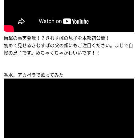
映画ドラえもん のび
映画 ドラえもん 新・
映画 ドラえもん のび
太のひみつ道具博物
のび太と鉄人兵団～
太の人魚大海戦
館
はばたけ 天使たち～
ジャイアン
衝撃の事実発覚！？きむすばの息子を本邦初公開！
ジャイアン
ジャイアン
初めて見せるきむすばの父の顔にもご注目ください。まじで自
慢の息子です。めちゃくちゃかわいいです！！
香水、アカペラで歌ってみた
映画 ドラえもん 新・
映画 ドラえもん のび
映画 ドラえもん のび
のび太の宇宙開拓史
太と緑の巨人伝
太の新魔界大冒険～
7人の魔法使い～
ジャイアン
ジャイアン
ジャイアン