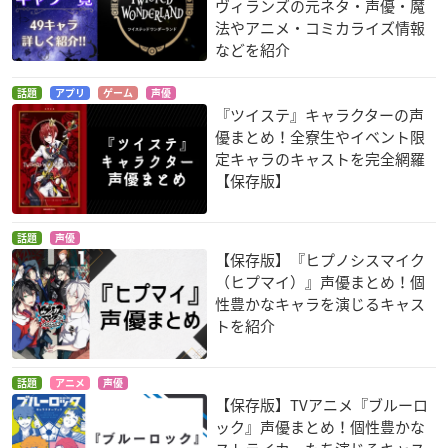
ヴィランズの元ネタ・声優・魔
法やアニメ・コミカライズ情報
などを紹介
話題
アプリ
ゲーム
声優
『ツイステ』キャラクターの声
優まとめ！全寮生やイベント限
定キャラのキャストを完全網羅
【保存版】
話題
声優
【保存版】『ヒプノシスマイク
（ヒプマイ）』声優まとめ！個
性豊かなキャラを演じるキャス
トを紹介
話題
アニメ
声優
【保存版】TVアニメ『ブルーロ
ック』声優まとめ！個性豊かな