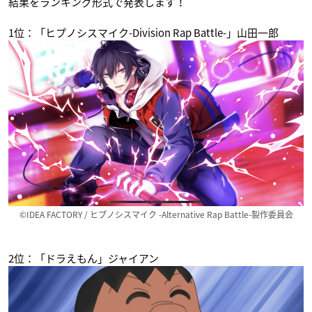
結果をランキング形式で発表します！
1位：「ヒプノシスマイク-Division Rap Battle-」山田一郎
ヒプノシスマイク -D
ACTORS –Songs Co
RobiHachi
ivision Rap Battle-
nnection-
アロ
Rhyme Anima
丸目千熊
山田一郎
©IDEA FACTORY / ヒプノシスマイク -Alternative Rap Battle-製作委員会
2位：「ドラえもん」ジャイアン
Bラッパーズ ストリ
狐狸之声
火ノ丸相撲
ート
ジャンヤオ
金盛剛
ヨーヘイ