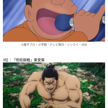
ゾイドワイルド
3月のライオン 第2シ
ROBOMATERS THE
リーズ
ANIMATED SERIES
ギョーザ
松本一砂
リー
©藤子プロ・小学館・テレビ朝日・シンエイ・ADK
3位：「呪術廻戦」東堂葵
3月のライオン
機動戦士ガンダム 鉄
ハイキュー!! 烏野高
血のオルフェンズ
校 VS 白鳥沢学園高
松本一砂
（第2期）
校
デイン・ウハイ
天童覚