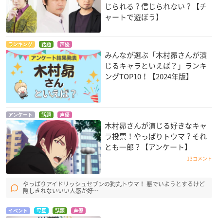
じられる？信じられない？【チ
ャートで遊ぼう】
ランキング
話題
声優
みんなが選ぶ「木村昴さんが演
じるキャラといえば？」ランキ
ングTOP10！【2024年版】
アンケート
話題
声優
木村昴さんが演じる好きなキャ
ラ投票！やっぱりトウマ？それ
とも一郎？【アンケート】
13コメント
やっぱりアイドリッシュセブンの狗丸トウマ！ 悪でいようとするけど
隠しきれないいい人感が好…
イベント
写真
話題
声優