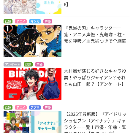
6】
話題
アニメ
マンガ
声優
『鬼滅の刃』キャラクター一
覧・アニメ声優・鬼殺隊・柱・
鬼を呼吸／血鬼術つきで全網羅
アンケート
話題
声優
木村昴が演じる好きなキャラ投
票！やっぱりジャイアン？それ
とも山田一郎？【アンケート】
話題
アニメ
アプリ
声優
【2026年最新版】『アイドリッ
シュセブン（アイナナ）』キャ
ラクター一覧！声優・年齢・誕