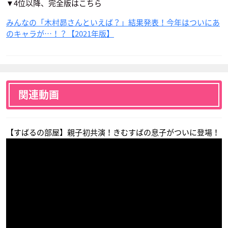
▼4位以降、完全版はこちら
みんなの「木村昴さんといえば？」結果発表！今年はついにあ
のキャラが…！？【2021年版】
殺せんせーQ（クエ
RWBY VOLUME 2
映画ドラえもん 新・
スト）！
のび太の日本誕生
カーディン・ウィン
寺坂竜馬
チェスター
ジャイアン
関連動画
【すばるの部屋】親子初共演！きむすばの息子がついに登場！
映画 ドラえもん のび
STAND BY ME ドラ
映画ドラえもん 新・
太の宇宙英雄記(スペ
えもん
のび太の大魔境～ペ
ースヒーローズ)
コと5人の探検隊～
ジャイアン
ジャイアン
ジャイアン