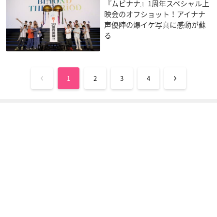
『ムビナナ』1周年スペシャル上
映会のオフショット！アイナナ
声優陣の爆イケ写真に感動が蘇
る
1
2
3
4