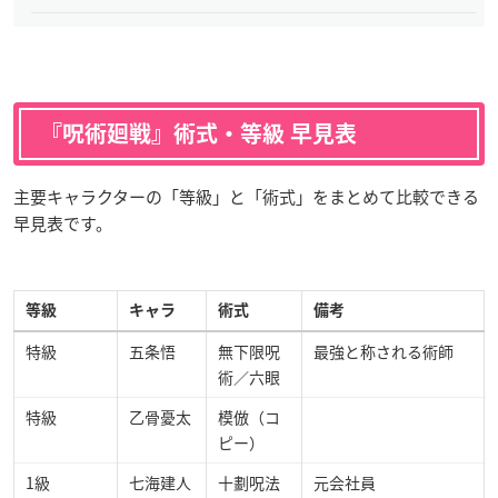
『呪術廻戦』術式・等級 早見表
主要キャラクターの「等級」と「術式」をまとめて比較できる
早見表です。
等級
キャラ
術式
備考
特級
五条悟
無下限呪
最強と称される術師
術／六眼
特級
乙骨憂太
模倣（コ
ピー）
1級
七海建人
十劃呪法
元会社員