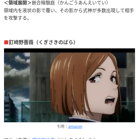
嵌合暗翳庭（かんごうあんえいてい）
＜領域展開＞
領域内を液状の影で覆い、その影から式神が多数出現して相手
を攻撃する。
■
釘崎野薔薇（くぎさきのばら）
引用：
amazon