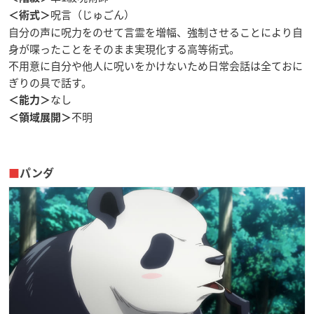
呪言（じゅごん）
＜術式＞
自分の声に呪力をのせて言霊を増幅、強制させることにより自
身が喋ったことをそのまま実現化する高等術式。
不用意に自分や他人に呪いをかけないため日常会話は全ておに
ぎりの具で話す。
なし
＜能力＞
不明
＜領域展開＞
■
パンダ