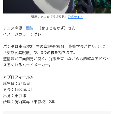
引用：アニメ『呪術廻戦』
公式サイト
アニメ声優：
関智一
（せきともかず）さん
イメージカラー：グレー
パンダは東京校2年生の準2級呪術師。夜蛾学長が作り出した
「突然変異呪骸」で、3つの核を持ちます。
感情豊かで面倒見が良く、冗談を言いながらも的確なアドバイ
スをくれるムードメーカー。
＜プロフィール＞
誕生日：3月5日
身長：190cm以上
出身：東京都
所属：呪術高専（東京校）2年