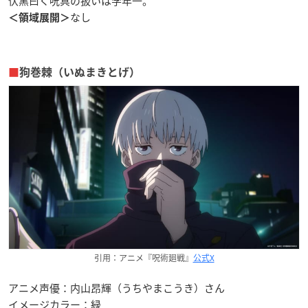
伏黒曰く呪具の扱いは学年一。
なし
＜領域展開＞
■
狗巻棘（いぬまきとげ）
引用：アニメ『呪術廻戦』
公式X
アニメ声優：内山昂輝（うちやまこうき）さん
イメージカラー：緑