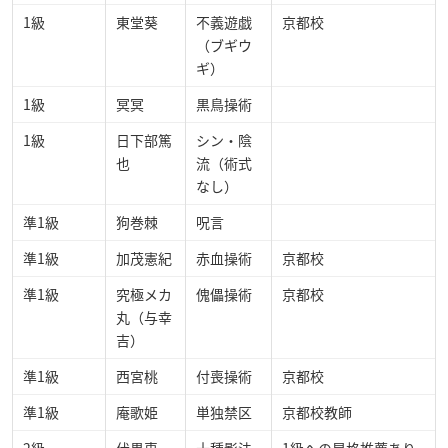
1級
東堂葵
不義遊戯
京都校
（ブギウ
ギ）
1級
冥冥
黒鳥操術
1級
日下部篤
シン・陰
也
流（術式
なし）
準1級
狗巻棘
呪言
準1級
加茂憲紀
赤血操術
京都校
準1級
究極メカ
傀儡操術
京都校
丸（与幸
吉）
準1級
西宮桃
付喪操術
京都校
準1級
庵歌姫
単独禁区
京都校教師
2級
伏黒恵
十種影法
1級への昇格推薦あり