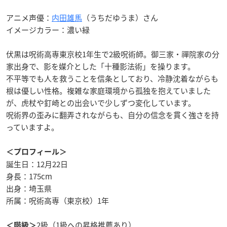
アニメ声優：
内田雄馬
（うちだゆうま）さん
イメージカラー：濃い緑
伏黒は呪術高専東京校1年生で2級呪術師。御三家・禪院家の分
家出身で、影を媒介とした「十種影法術」を操ります。
不平等でも人を救うことを信条としており、冷静沈着ながらも
根は優しい性格。複雑な家庭環境から孤独を抱えていました
が、虎杖や釘崎との出会いで少しずつ変化しています。
呪術界の歪みに翻弄されながらも、自分の信念を貫く強さを持
っていますよ。
＜プロフィール＞
誕生日：12月22日
身長：175cm
出身：埼玉県
所属：呪術高専（東京校）1年
2級（1級への昇格推薦あり）
＜階級＞