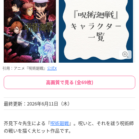
引用：アニメ『呪術廻戦』
公式X
高画質で見る (全69枚)
最終更新：2026年6月11日（木）
芥見下々先生による『
呪術廻戦
』。呪いと、それを祓う呪術師
の戦いを描く大ヒット作品です。