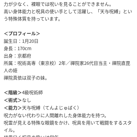
力が少なく、裸眼では呪いを見ることができません。
高い身体能力と呪具の使い手として活躍し、「天与呪縛」とい
う特殊体質を持っています。
＜プロフィール＞
誕生日：1月20日
身長：170cm
出身：京都府
所属：呪術高専（東京校）2年／禪院家26代目当主・禪院直毘
人の姪
禪院真依は双子の妹。
4級呪術師
＜階級＞
なし
＜術式＞
天与呪縛（てんよじゅばく）
＜能力＞
呪力がない代わりに人間離れした身体能力を持つ。
呪霊が見える特殊な眼鏡をかけ、呪具を用いて戦闘をするスタ
イル。