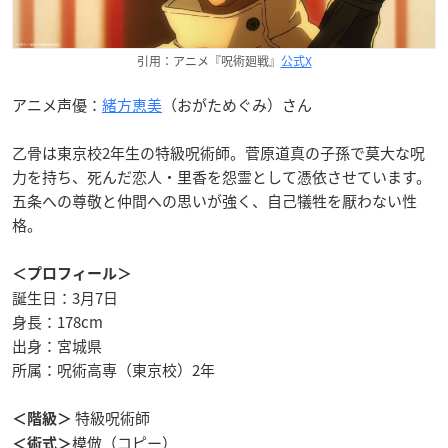
引用：アニメ『呪術廻戦』
公式X
アニメ声優：
緒方恵美
（おがためぐみ）さん
乙骨は東京校2年生の特級呪術師。菅原道真の子孫で莫大な呪
力を持ち、死んだ恋人・里香を怨霊として憑依させています。
五条への尊敬と仲間への思いが強く、自己犠牲を厭わない性
格。
＜プロフィール＞
誕生日：3月7日
身長：178cm
出身：宮城県
所属：呪術高専（東京校）2年
特級呪術師
＜階級＞
模倣（コピー）
＜術式＞