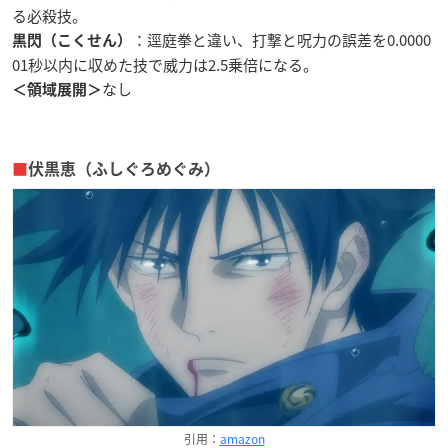
る必殺技。
：逕庭拳と違い、打撃と呪力の誤差を0.0000
黒閃（こくせん）
01秒以内に収めた技で威力は2.5乗倍になる。
なし
＜領域展開＞
■
伏黒恵（ふしぐろめぐみ）
引用：
amazon