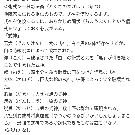
十種影法術（とくさのかげほうじゅつ）
＜術式＞
禪院家に伝わる相伝のもので、式神を使役する術式。
式神を使役するには、あらかじめ調伏（ちょうぷく）という儀
式を完了しておく必要がある。
「式神」
玉犬（ぎょくけん）→犬の式神。白と黒の2体が存在するが。
白は特級呪霊によって破壊された。
渾（こん）→破壊された「白」の術式と力を「黒」が引き継ぐ
ことで生まれた式神。
鵺（ぬえ）→頭半分を覆う骸骨の面をつけた怪鳥の式神。
大蛇（オロチ）→巨大な蛇の式神。宿儺によって完全破壊され
た。
蝦蟇（がま）→大きな蛙の式神。
満象（ばんしょう）→象の式神。
脱兎（だっと）→兎の式神。数十匹の群れで顕現される。
八握剣異戒神将魔虚羅（やつかのつるぎいかいしんしょうまこ
ら）→最強の式神であるが調伏できたものは誰もいない。
なし
＜能力＞