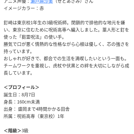
アニメ声優：
瀬戸麻沙美
（せとあさみ）さん
イメージカラー：赤
釘崎は東京校1年生の3級呪術師。閉鎖的で排他的な地元を嫌
い、東京に住むために呪術高専へ編入しました。藁人形と釘を
使った「芻霊呪法」の使い手。
勝気で口が悪く情熱的な性格ながら心根は優しく、芯の強さを
持っています。
おしゃれが好きで、都会での生活を満喫したいという一面も。
チームワークを重視し、虎杖や伏黒との絆を大切にしながら成
長しています。
＜プロフィール＞
誕生日：8月7日
身長：160cm未満
出身： 盛岡まで4時間かかる田舎
所属：呪術高専（東京校）1年
3級
＜階級＞