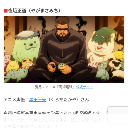
■
夜蛾正道（やがまさみち）
引用：アニメ『呪術廻戦』
公式サイト
アニメ声優：
黒田崇矢
（くろだたかや）さん
夜蛾は呪術高専東京校の学長であり1級呪術師です。「傀儡呪
術学」の第一人者でパンダを生み出した人物であり、学生時代
の五条の担任でもありました。