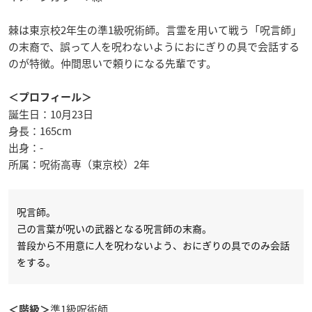
棘は東京校2年生の準1級呪術師。言霊を用いて戦う「呪言師」
の末裔で、誤って人を呪わないようにおにぎりの具で会話する
のが特徴。仲間思いで頼りになる先輩です。
＜プロフィール＞
誕生日：10月23日
身長：165cm
出身：-
所属：呪術高専（東京校）2年
呪言師。
己の言葉が呪いの武器となる呪言師の末裔。
普段から不用意に人を呪わないよう、おにぎりの具でのみ会話
をする。
準1級呪術師
＜階級＞