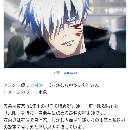
引用：
amazon
アニメ声優：
中村悠一
（なかむらゆういち）さん
イメージカラー：水色
五条は東京校1年生の担任で特級呪術師。「無下限呪術」と
「六眼」を持ち、自他共に認める最強の呪術師です。
表向きは軽薄で自信家。しかし内面は生徒たちの未来と呪術界
の改革を見据えた深い思慮を持っています。