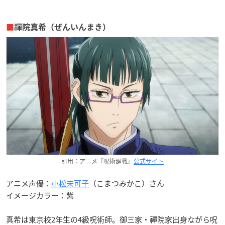
■
禪院真希（ぜんいんまき）
引用：アニメ『呪術廻戦』
公式サイト
アニメ声優：
小松未可子
（こまつみかこ）さん
イメージカラー：紫
真希は東京校2年生の4級呪術師。御三家・禪院家出身ながら呪