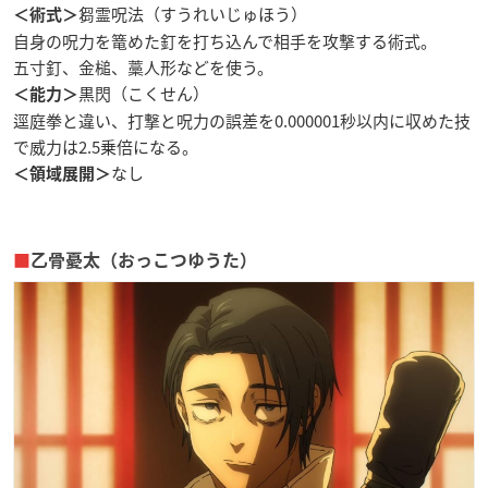
芻霊呪法（すうれいじゅほう）
＜術式＞
自身の呪力を篭めた釘を打ち込んで相手を攻撃する術式。
五寸釘、金槌、藁人形などを使う。
黒閃（こくせん）
＜能力＞
逕庭拳と違い、打撃と呪力の誤差を0.000001秒以内に収めた技
で威力は2.5乗倍になる。
なし
＜領域展開＞
■
乙骨憂太（おっこつゆうた）