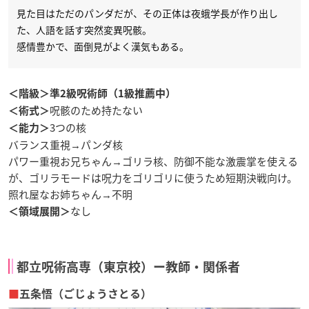
見た目はただのパンダだが、その正体は夜蛾学長が作り出し
た、人語を話す突然変異呪骸。
感情豊かで、面倒見がよく漢気もある。
＜階級＞準2級呪術師（1級推薦中）
呪骸のため持たない
＜術式＞
3つの核
＜能力＞
バランス重視→パンダ核
パワー重視お兄ちゃん→ゴリラ核、防御不能な激震掌を使える
が、ゴリラモードは呪力をゴリゴリに使うため短期決戦向け。
照れ屋なお姉ちゃん→不明
なし
＜領域展開＞
都立呪術高専（東京校）ー教師・関係者
■
五条悟（ごじょうさとる）