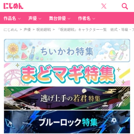
に
じ
め
ん
作品名
声優
舞台俳優
作者名
にじめん
>
声優
>
呪術廻戦
> 『呪術廻戦』キャラクター一覧 術式・等級・ア