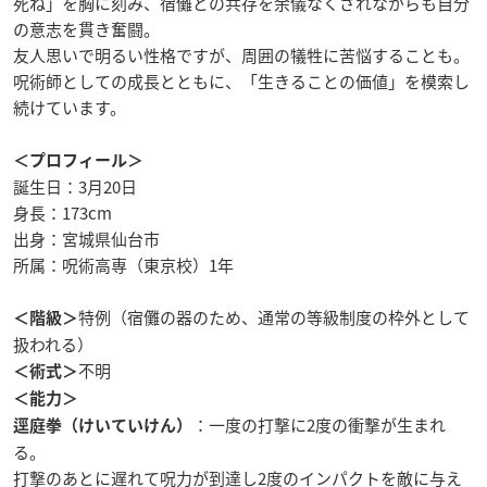
死ね」を胸に刻み、宿儺との共存を余儀なくされながらも自分
の意志を貫き奮闘。
友人思いで明るい性格ですが、周囲の犠牲に苦悩することも。
呪術師としての成長とともに、「生きることの価値」を模索し
続けています。
＜プロフィール＞
誕生日：3月20日
身長：173cm
出身：宮城県仙台市
所属：呪術高専（東京校）1年
特例（宿儺の器のため、通常の等級制度の枠外として
＜階級＞
扱われる）
不明
＜術式＞
＜能力＞
：一度の打撃に2度の衝撃が生まれ
逕庭拳（けいていけん）
る。
打撃のあとに遅れて呪力が到達し2度のインパクトを敵に与え