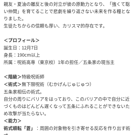
親友・夏油の離反と後の対立が彼の原動力となり、「強くて聡
い仲間」を育てることで悲劇を繰り返さない未来を作る糧とな
りました。
生徒たちからの信頼も厚い、カリスマ的存在です。
＜プロフィール＞
誕生日：12月7日
身長：190cm以上
所属：呪術高専（東京校）1年の担任／五条家の現当主
特級呪術師
＜階級＞
無下限呪術（むかげんじゅじゅつ）
＜術式＞
五条家相伝の術式。
自分の周りにバリアをはっており、このバリアの中で自分に近
づくものはどんどん遅くなって五条にふれることができないた
め攻撃が当たらない。
＜能力＞
：周囲の対象物を引き寄せる反応を作り出す術
術式順転「蒼」