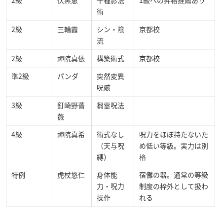
術
2級
三輪霞
シン・陰
京都校
流
2級
禪院真依
構築術式
京都校
準2級
パンダ
突然変異
呪骸
3級
釘崎野薔
芻霊呪法
薇
4級
禪院真希
術式なし
呪力をほぼ持たないた
（天与呪
め低い等級。実力は別
縛）
格
特例
虎杖悠仁
身体能
宿儺の器。通常の等級
力・呪力
制度の枠外として扱わ
操作
れる