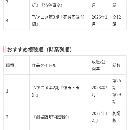
3
折』『渋谷事変』
月
話
TVアニメ第3期『死滅回游 前
2026年1
全12
4
編』
月
話
おすすめ視聴順（時系列順）
放送/公
順番
作品タイトル
話数
開年
第25
TVアニメ第2期『懐玉・玉
2023年7
話 –
1
折』
月
第29
話
2021年1
劇場
2
『劇場版 呪術廻戦0』
2月
版