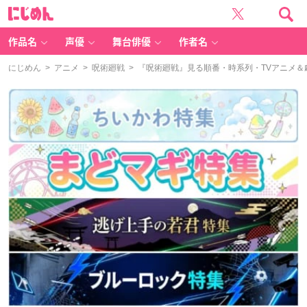
に
じ
め
ん
作品名
声優
舞台俳優
作者名
にじめん
>
アニメ
>
呪術廻戦
> 『呪術廻戦』見る順番・時系列・TVアニメ＆