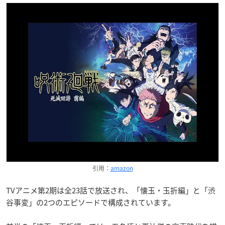
引用：
amazon
TVアニメ第2期は全23話で放送され、「懐玉・玉折編」と「渋
谷事変」の2つのエピソードで構成されています。