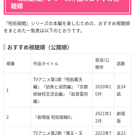
聴順
『呪術廻戦』シリーズの本編を楽しむための、おすすめ視聴順
をまとめた一覧表は以下のとおりです。
おすすめ視聴順（公開順）
放送/公
順番
作品タイトル
話数
開年
TVアニメ第1期『呪胎戴天
編』『幼魚と逆罰編』『京都
2020年1
全24
1
姉妹校交流会編』『起首雷同
0月
話
編』
2021年1
劇場
2
『劇場版 呪術廻戦0』
2月
版
TVアニメ第2期『懐玉・玉
2023年7
全23