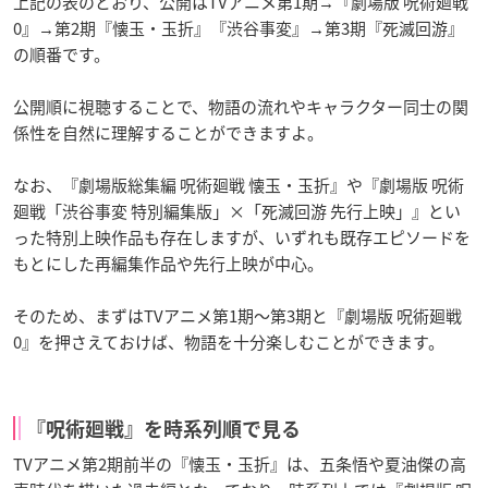
上記の表のとおり、公開はTVアニメ第1期→『劇場版 呪術廻戦
0』→第2期『懐玉・玉折』『渋谷事変』→第3期『死滅回游』
の順番です。
公開順に視聴することで、物語の流れやキャラクター同士の関
係性を自然に理解することができますよ。
なお、『劇場版総集編 呪術廻戦 懐玉・玉折』や『劇場版 呪術
廻戦「渋谷事変 特別編集版」×「死滅回游 先行上映」』とい
った特別上映作品も存在しますが、いずれも既存エピソードを
もとにした再編集作品や先行上映が中心。
そのため、まずはTVアニメ第1期～第3期と『劇場版 呪術廻戦
0』を押さえておけば、物語を十分楽しむことができます。
『呪術廻戦』を時系列順で見る
TVアニメ第2期前半の『懐玉・玉折』は、五条悟や夏油傑の高