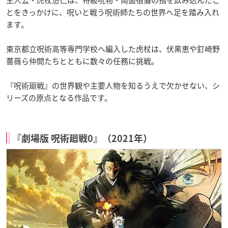
主人公・虎杖悠仁は、特級呪物・両面宿儺の指を飲み込んだこ
とをきっかけに、呪いと戦う呪術師たちの世界へ足を踏み入れ
ます。
東京都立呪術高等専門学校へ編入した虎杖は、伏黒恵や釘崎野
薔薇ら仲間たちとともに数々の任務に挑戦。
『呪術廻戦』の世界観や主要人物を知るうえで欠かせない、シ
リーズの原点となる作品です。
『劇場版 呪術廻戦0』（2021年）