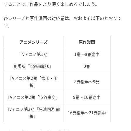
することで、作品をより深く楽しめるでしょう。
各シリーズと原作漫画の対応巻は、おおよそ以下のとおりで
す。
アニメシリーズ
原作漫画
TVアニメ第1期
1巻～8巻途中
劇場版『呪術廻戦 0』
0巻
TVアニメ第2期「懐玉・玉
8巻後半～9巻
折」
TVアニメ第2期「渋谷事変」
9巻～16巻途中
TVアニメ第3期『死滅回游 前
16巻後半～21巻途中
編』