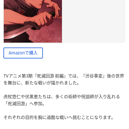
Amazonで購入
TVアニメ第3期『死滅回游 前編』では、『渋谷事変』後の世界
を舞台に、新たな戦いが描かれました。
虎杖悠仁や伏黒恵たちは、多くの術師や呪詛師が入り乱れる
「死滅回游」へ参加。
それぞれの目的を胸に過酷な戦いへ挑むことになります。