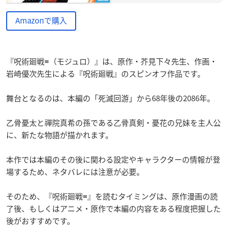
Amazonで購入
『呪術廻戦≡（モジュロ）』は、原作・芥見下々先生、作画・
岩崎優次先生による『呪術廻戦』のスピンオフ作品です。
舞台となるのは、本編の「死滅回游」から68年後の2086年。
乙骨憂太と禪院真希の孫である乙骨真剣・憂花の兄妹を主人公
に、新たな物語が描かれます。
本作では本編のその後に関わる設定やキャラクターの情報が登
場するため、ネタバレには注意が必要。
そのため、『呪術廻戦≡』を読むタイミングは、原作漫画の読
了後、もしくはアニメ・原作で本編の内容をある程度把握した
後がおすすめです。