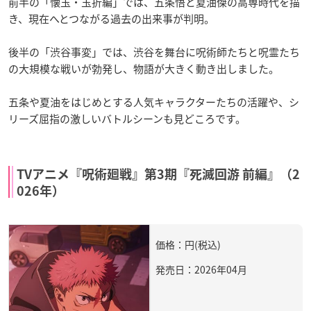
前半の「懐玉・玉折編」では、五条悟と夏油傑の高専時代を描
き、現在へとつながる過去の出来事が判明。
後半の「渋谷事変」では、渋谷を舞台に呪術師たちと呪霊たち
の大規模な戦いが勃発し、物語が大きく動き出しました。
五条や夏油をはじめとする人気キャラクターたちの活躍や、シ
リーズ屈指の激しいバトルシーンも見どころです。
TVアニメ『呪術廻戦』第3期『死滅回游 前編』（2
026年）
価格：円(税込)
発売日：2026年04月