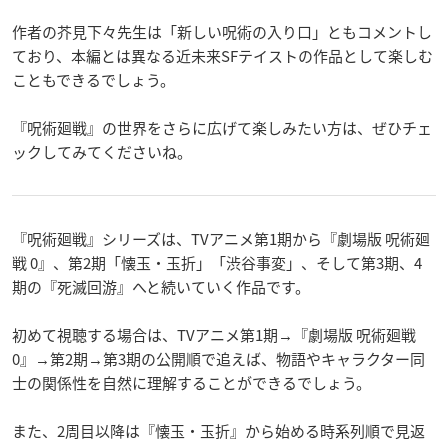
作者の芥見下々先生は「新しい呪術の入り口」ともコメントし
ており、本編とは異なる近未来SFテイストの作品として楽しむ
こともできるでしょう。
『呪術廻戦』の世界をさらに広げて楽しみたい方は、ぜひチェ
ックしてみてくださいね。
『呪術廻戦』シリーズは、TVアニメ第1期から『劇場版 呪術廻
戦 0』、第2期「懐玉・玉折」「渋谷事変」、そして第3期、4
期の『死滅回游』へと続いていく作品です。
初めて視聴する場合は、TVアニメ第1期→『劇場版 呪術廻戦
0』→第2期→第3期の公開順で追えば、物語やキャラクター同
士の関係性を自然に理解することができるでしょう。
また、2周目以降は『懐玉・玉折』から始める時系列順で見返