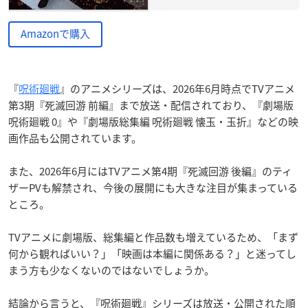
Amazonで購入
『
呪術廻戦
』のアニメシリーズは、2026年6月時点でTVアニメ
第3期『死滅回游 前編』まで放送・配信されており、『劇場版
呪術廻戦 0』や『劇場版総集編 呪術廻戦 懐玉・玉折』などの映
画作品も公開されています。
また、2026年6月にはTVアニメ第4期『死滅回游 後編』のティ
ザーPVも解禁され、今後の展開にも大きな注目が集まっている
ところ。
TVアニメに劇場版、総集編と作品数も増えているため、「まず
何から観ればいい？」「映画は本編に関係ある？」と迷ってし
まう方も少なくないのではないでしょうか。
結論から言うと、『呪術廻戦』シリーズは放送・公開された順