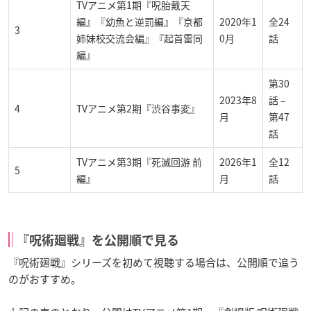
TVアニメ第1期『呪胎戴天
編』『幼魚と逆罰編』『京都
2020年1
全24
3
姉妹校交流会編』『起首雷同
0月
話
編』
第30
2023年8
話 –
4
TVアニメ第2期『渋谷事変』
月
第47
話
TVアニメ第3期『死滅回游 前
2026年1
全12
5
編』
月
話
『呪術廻戦』を公開順で見る
『呪術廻戦』シリーズを初めて視聴する場合は、公開順で追う
のがおすすめ。