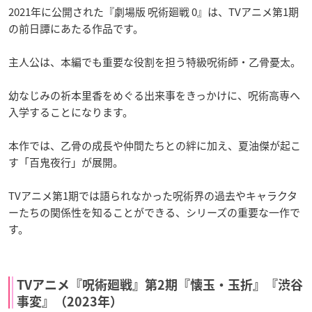
2021年に公開された『劇場版 呪術廻戦 0』は、TVアニメ第1期
の前日譚にあたる作品です。
主人公は、本編でも重要な役割を担う特級呪術師・乙骨憂太。
幼なじみの祈本里香をめぐる出来事をきっかけに、呪術高専へ
入学することになります。
本作では、乙骨の成長や仲間たちとの絆に加え、夏油傑が起こ
す「百鬼夜行」が展開。
TVアニメ第1期では語られなかった呪術界の過去やキャラクタ
ーたちの関係性を知ることができる、シリーズの重要な一作で
す。
TVアニメ『呪術廻戦』第2期『懐玉・玉折』『渋谷
事変』（2023年）