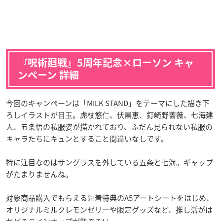
『呪術廻戦』5周年記念×ローソン キャ
ンペーン 詳細
今回のキャンペーンは「MILK STAND」をテーマにした描き下
ろしイラストが目玉。虎杖悠仁、伏黒恵、釘崎野薔薇、七海建
人、五条悟の私服姿が描かれており、ふだん見られない私服の
キャラたちにキュンとすること間違いなしです。
特に注目なのはサングラスを外している五条と七海。ギャップ
がたまりませんね。
対象商品購入でもらえる先着特典のA5アートシートをはじめ、
オリジナルミルクレモンゼリーや限定グッズなど、推し活がは