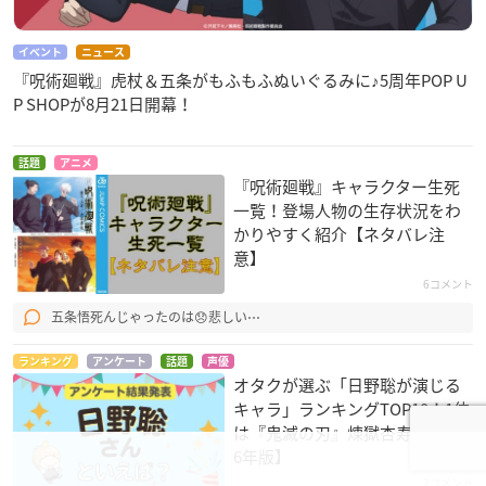
イベント
ニュース
『呪術廻戦』虎杖＆五条がもふもふぬいぐるみに♪5周年POP U
P SHOPが8月21日開幕！
話題
アニメ
『呪術廻戦』キャラクター生死
一覧！登場人物の生存状況をわ
かりやすく紹介【ネタバレ注
意】
6コメント
五条悟死んじゃったのは😞悲しい⋯
ランキング
アンケート
話題
声優
オタクが選ぶ「日野聡が演じる
キャラ」ランキングTOP10！1位
は『鬼滅の刃』煉󠄁獄杏寿郎【202
6年版】
2コメント