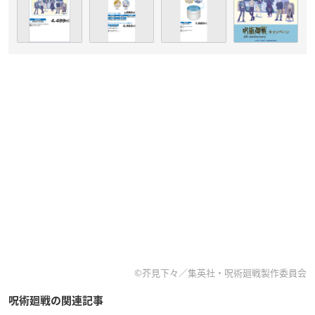
©芥見下々／集英社・呪術廻戦製作委員会
呪術廻戦の関連記事