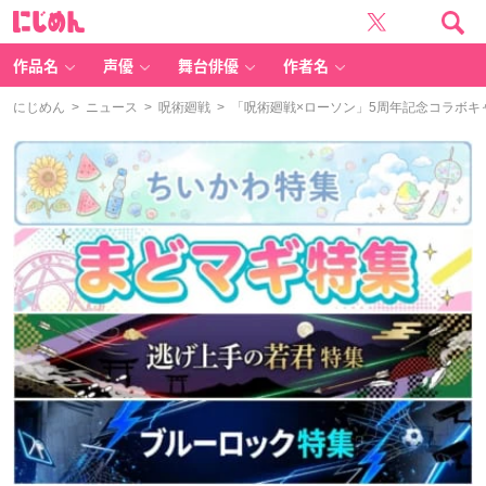
に
じ
め
ん
作品名
声優
舞台俳優
作者名
にじめん
>
ニュース
>
呪術廻戦
> 「呪術廻戦×ローソン」5周年記念コラボキ