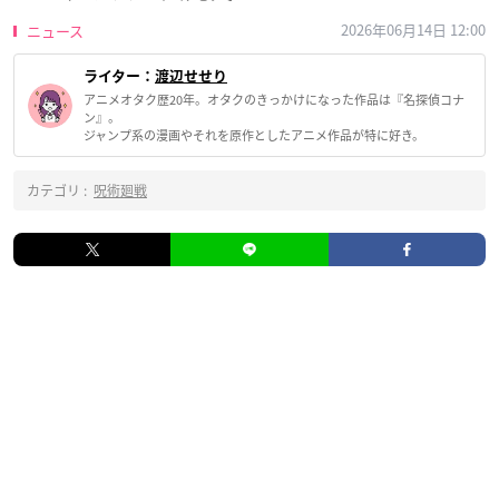
2026年06月14日 12:00
ニュース
ライター：
渡辺せせり
アニメオタク歴20年。オタクのきっかけになった作品は『名探偵コナ
ン』。
ジャンプ系の漫画やそれを原作としたアニメ作品が特に好き。
カテゴリ :
呪術廻戦