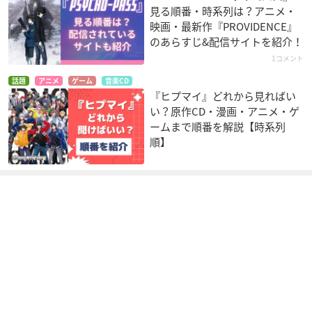
見る順番・時系列は？アニメ・
映画・最新作『PROVIDENCE』
のあらすじ&配信サイトを紹介！
1コメント
話題
アニメ
ゲーム
音楽CD
『ヒプマイ』どれから見ればい
い？原作CD・漫画・アニメ・ゲ
ームまで順番を解説【時系列
順】