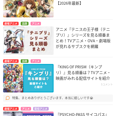
【2026年最新】
劇場アニメ
話題
アニメ
アニメ『テニスの王子様（テニ
プリ）』シリーズを見る順番ま
とめ！TVアニメ・OVA・劇場版
が見れるサブスクを網羅
劇場アニメ
話題
アニメ
『KING OF PRISM（キンプ
リ）』見る順番は？TVアニメ・
映画がみれる配信サイトを紹介
5コメント
特集、まとめありがとうございます、本当に嬉しいです😭
劇場アニメ
アニメ
配信アニメ
『PSYCHO-PASS サイコパス』