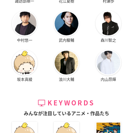
諏訪部順一
花江夏樹
村瀬歩
中村悠一
武内駿輔
森川智之
坂本真綾
浪川大輔
内山昂輝
KEYWORDS
みんなが注目しているアニメ・作品たち