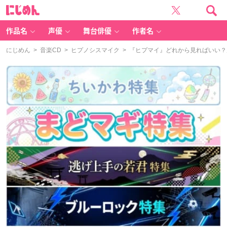
に
じ
め
ん
作品名
声優
舞台俳優
作者名
にじめん
>
音楽CD
>
ヒプノシスマイク
> 『ヒプマイ』どれから見ればいい？