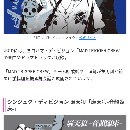
引用：『ヒプノシスマイク』
公式サイト
本CDには、ヨコハマ・ディビジョン「MAD TRIGGER CREW」
の楽曲やドラマトラックが収録。
「MAD TRIGGER CREW」チーム結成話や、理鶯が左馬刻と銃
兎に
が展開されています。
手料理を振る舞う話
シンジュク・ディビジョン 麻天狼「麻天狼-音韻臨
床-」