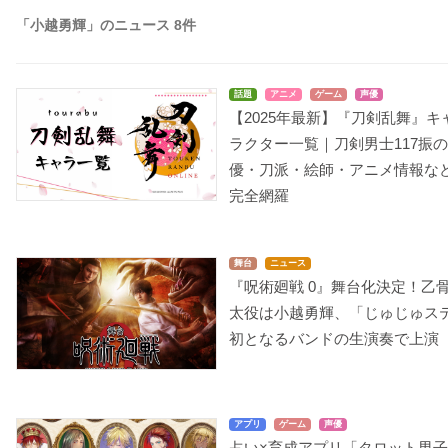
「小越勇輝」のニュース 8件
話題
アニメ
ゲーム
声優
【2025年最新】『刀剣乱舞』キ
ラクター一覧｜刀剣男士117振
優・刀派・絵師・アニメ情報な
完全網羅
舞台
ニュース
『呪術廻戦 0』舞台化決定！乙
太役は小越勇輝、「じゅじゅス
初となるバンドの生演奏で上演
アプリ
ゲーム
声優
占い×育成アプリ「タロット男