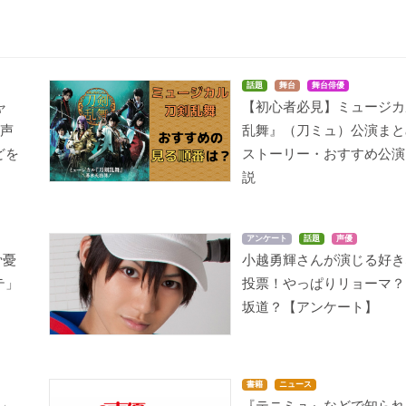
話題
舞台
舞台俳優
ャ
【初心者必見】ミュージカ
の声
乱舞』（刀ミュ）公演まと
どを
ストーリー・おすすめ公演
説
アンケート
話題
声優
骨憂
小越勇輝さんが演じる好き
テ」
投票！やっぱりリョーマ？
坂道？【アンケート】
書籍
ニュース
子」
『テニミュ』などで知られ