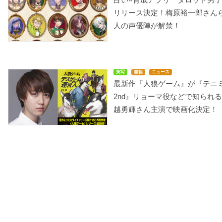
リリース決定！梅原裕一郎さんら
人の声優陣が解禁！
実写
書籍
ニュース
最新作『人狼ゲーム』が『テニ
2nd』リョーマ役などで知られ
越勇輝さん主演で映画化決定！