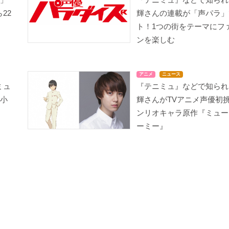
22
輝さんの連載が「声パラ」
ト！1つの街をテーマにフ
ンを楽しむ
アニメ
ニュース
ミュ
『テニミュ』などで知られ
る小
輝さんがTVアニメ声優初
ンリオキャラ原作『ミュー
ーミー』