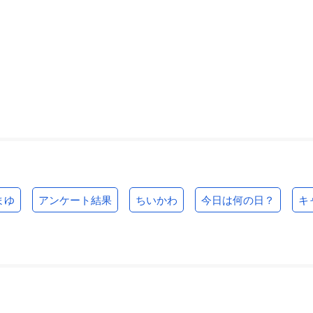
まゆ
アンケート結果
ちいかわ
今日は何の日？
キ