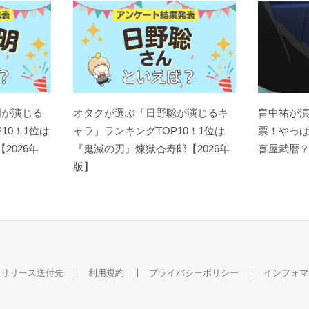
明が演じる
オタクが選ぶ「日野聡が演じるキ
畠中祐が
10！1位は
ャラ」ランキングTOP10！1位は
票！やっ
【2026年
『鬼滅の刃』煉󠄁獄杏寿郎【2026年
喜屋武暦
版】
スリリース送付先
利用規約
プライバシーポリシー
インフォマ