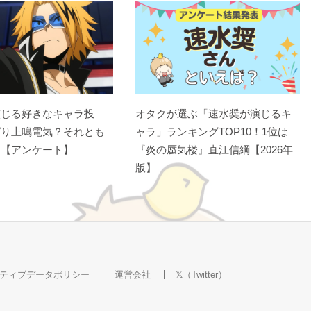
演じる好きなキャラ投
オタクが選ぶ「速水奨が演じるキ
ぱり上鳴電気？それとも
ャラ」ランキングTOP10！1位は
？【アンケート】
『炎の蜃気楼』直江信綱【2026年
版】
ティブデータポリシー
運営会社
𝕏（Twitter）